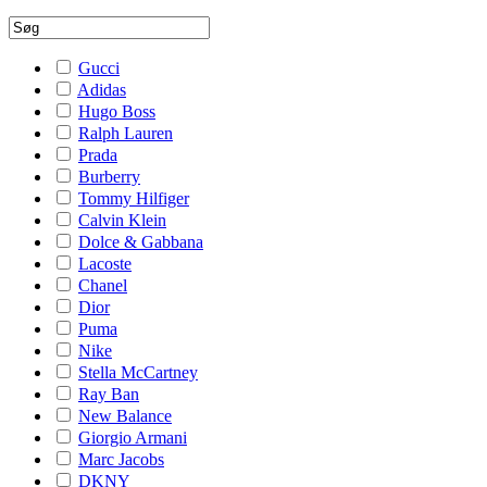
Gucci
Adidas
Hugo Boss
Ralph Lauren
Prada
Burberry
Tommy Hilfiger
Calvin Klein
Dolce & Gabbana
Lacoste
Chanel
Dior
Puma
Nike
Stella McCartney
Ray Ban
New Balance
Giorgio Armani
Marc Jacobs
DKNY