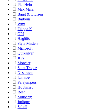
Piet Hein
Max Mara
Bang & Olufsen
Barbour
Wmf
Filippa K
OPI
Haglöfs
Style Masters
Microsoft
Quiksilver
JBS
Moncler
Saint Tropez
Nespresso
Lamaze
Parajumpers
Hoptimist
Reef
Mulberry
Jurlique
Scholl