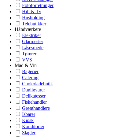
Fotoforretninger
Hifi & Tv
Husholding
Telebutikker
Håndværkere
Elektriker
Glarmester
Låsesmede
Tømrer
VVS
Mad & Vin
Bagerier
Catering
Chokoladebutik
Dagligvarer
Delikatesser
Fiskehandler
Grønthandlere
Isbarer
Kiosk
Konditorier
Slagter