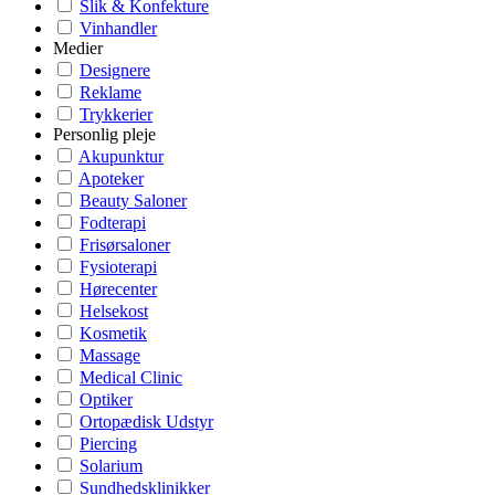
Slik & Konfekture
Vinhandler
Medier
Designere
Reklame
Trykkerier
Personlig pleje
Akupunktur
Apoteker
Beauty Saloner
Fodterapi
Frisørsaloner
Fysioterapi
Hørecenter
Helsekost
Kosmetik
Massage
Medical Clinic
Optiker
Ortopædisk Udstyr
Piercing
Solarium
Sundhedsklinikker