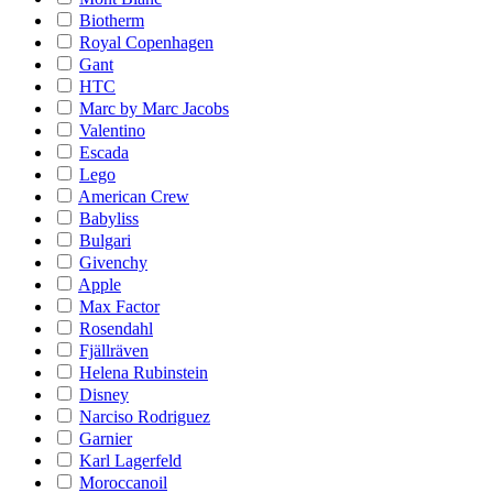
Biotherm
Royal Copenhagen
Gant
HTC
Marc by Marc Jacobs
Valentino
Escada
Lego
American Crew
Babyliss
Bulgari
Givenchy
Apple
Max Factor
Rosendahl
Fjällräven
Helena Rubinstein
Disney
Narciso Rodriguez
Garnier
Karl Lagerfeld
Moroccanoil