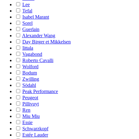
Lee
Tefal
Isabel Marant
Sorel
Guerlain
Alexander Wang
Day Birger et Mikkelsen
Iittala
Vagabond
Roberto Cavalli
Wolford
Bodum
Zwilling
Södahl
Peak Performance
Peugeot
Pillivuyt
Ren
Miu Miu
Essie
Schwarzkopf
Estée Lauder