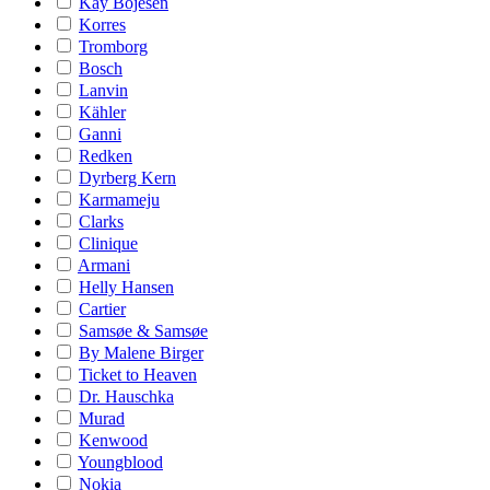
Kay Bojesen
Korres
Tromborg
Bosch
Lanvin
Kähler
Ganni
Redken
Dyrberg Kern
Karmameju
Clarks
Clinique
Armani
Helly Hansen
Cartier
Samsøe & Samsøe
By Malene Birger
Ticket to Heaven
Dr. Hauschka
Murad
Kenwood
Youngblood
Nokia