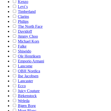
Kenzo
Levi´s
Timberland
Clarins
Philips
The North Face
Davidoff
Jimmy Choo
Michael Kors
Falke
Shiseido
Ole Henriksen
Emporio Armani
Lancome
OBH Nordica
Ilse Jacobsen
Lancaster
Ecco
Juicy Couture
Birkenstock
Weleda
Bjørn Borg
Mont Blanc