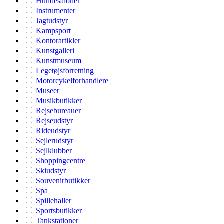
Hundesaloner
Instrumenter
Jagtudstyr
Kampsport
Kontorartikler
Kunstgalleri
Kunstmuseum
Legetøjsforretning
Motorcykelforhandlere
Museer
Musikbutikker
Rejsebureauer
Rejseudstyr
Rideudstyr
Sejlerudstyr
Sejlklubber
Shoppingcentre
Skiudstyr
Souvenirbutikker
Spa
Spillehaller
Sportsbutikker
Tankstationer