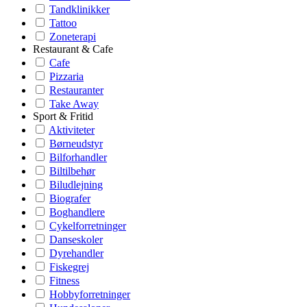
Tandklinikker
Tattoo
Zoneterapi
Restaurant & Cafe
Cafe
Pizzaria
Restauranter
Take Away
Sport & Fritid
Aktiviteter
Børneudstyr
Bilforhandler
Biltilbehør
Biludlejning
Biografer
Boghandlere
Cykelforretninger
Danseskoler
Dyrehandler
Fiskegrej
Fitness
Hobbyforretninger