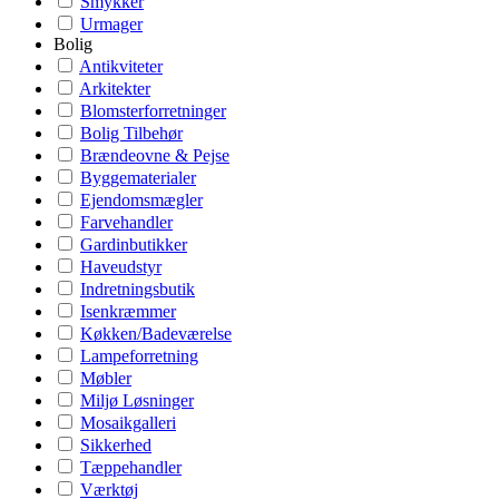
Smykker
Urmager
Bolig
Antikviteter
Arkitekter
Blomsterforretninger
Bolig Tilbehør
Brændeovne & Pejse
Byggematerialer
Ejendomsmægler
Farvehandler
Gardinbutikker
Haveudstyr
Indretningsbutik
Isenkræmmer
Køkken/Badeværelse
Lampeforretning
Møbler
Miljø Løsninger
Mosaikgalleri
Sikkerhed
Tæppehandler
Værktøj