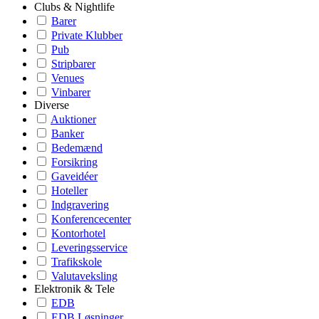
Clubs & Nightlife
Barer
Private Klubber
Pub
Stripbarer
Venues
Vinbarer
Diverse
Auktioner
Banker
Bedemænd
Forsikring
Gaveidéer
Hoteller
Indgravering
Konferencecenter
Kontorhotel
Leveringsservice
Trafikskole
Valutaveksling
Elektronik & Tele
EDB
EDB Løsninger