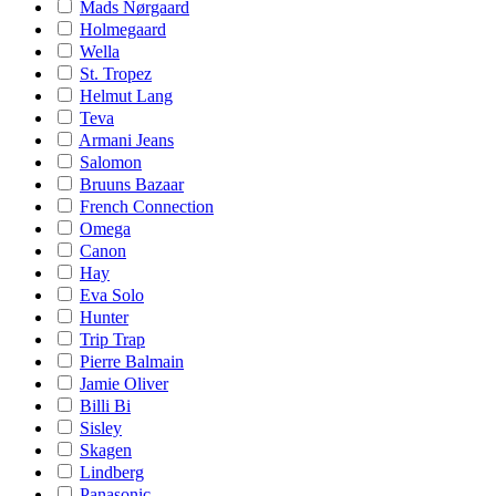
Mads Nørgaard
Holmegaard
Wella
St. Tropez
Helmut Lang
Teva
Armani Jeans
Salomon
Bruuns Bazaar
French Connection
Omega
Canon
Hay
Eva Solo
Hunter
Trip Trap
Pierre Balmain
Jamie Oliver
Billi Bi
Sisley
Skagen
Lindberg
Panasonic