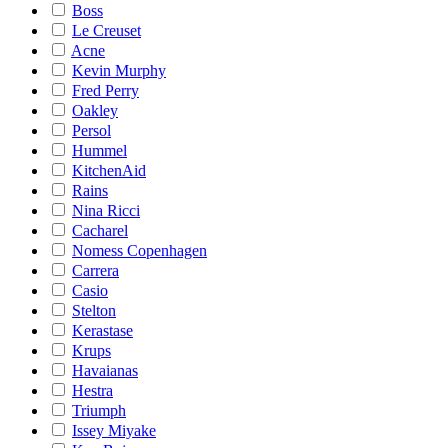
Boss
Le Creuset
Acne
Kevin Murphy
Fred Perry
Oakley
Persol
Hummel
KitchenAid
Rains
Nina Ricci
Cacharel
Nomess Copenhagen
Carrera
Casio
Stelton
Kerastase
Krups
Havaianas
Hestra
Triumph
Issey Miyake