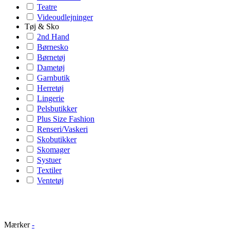
Teatre
Videoudlejninger
Tøj & Sko
2nd Hand
Børnesko
Børnetøj
Dametøj
Garnbutik
Herretøj
Lingerie
Pelsbutikker
Plus Size Fashion
Renseri/Vaskeri
Skobutikker
Skomager
Systuer
Textiler
Ventetøj
Mærker
-