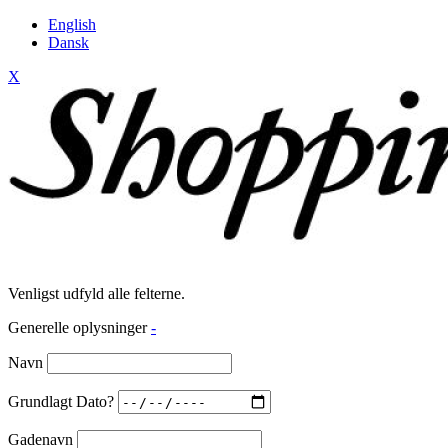
English
Dansk
X
Venligst udfyld alle felterne.
Generelle oplysninger
-
Navn
Grundlagt Dato?
Gadenavn