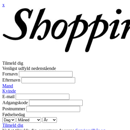
x
Tilmeld dig
Venligst udfyld nedenstående
Fornavn
Efternavn
Mand
Kvinde
E-mail
Adgangskode
Postnummer
Fødselsedag
Tilmeld dig