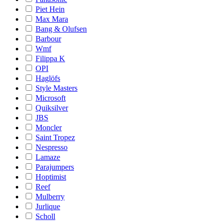
Piet Hein
Max Mara
Bang & Olufsen
Barbour
Wmf
Filippa K
OPI
Haglöfs
Style Masters
Microsoft
Quiksilver
JBS
Moncler
Saint Tropez
Nespresso
Lamaze
Parajumpers
Hoptimist
Reef
Mulberry
Jurlique
Scholl