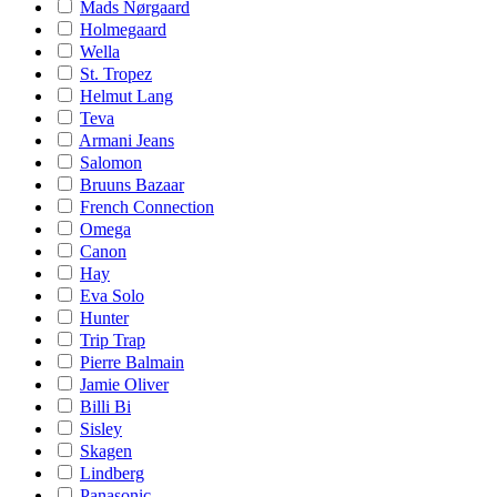
Mads Nørgaard
Holmegaard
Wella
St. Tropez
Helmut Lang
Teva
Armani Jeans
Salomon
Bruuns Bazaar
French Connection
Omega
Canon
Hay
Eva Solo
Hunter
Trip Trap
Pierre Balmain
Jamie Oliver
Billi Bi
Sisley
Skagen
Lindberg
Panasonic