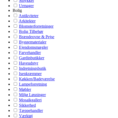
Smykker
Urmager
Bolig
Antikviteter
Arkitekter
Blomsterforretninger
Bolig Tilbehør
Brændeovne & Pejse
Byggematerialer
Ejendomsmægler
Farvehandler
Gardinbutikker
Haveudstyr
Indretningsbutik
Isenkræmmer
Køkken/Badeværelse
Lampeforretning
Møbler
Miljø Løsninger
Mosaikgalleri
Sikkerhed
Tæppehandler
Værktøj