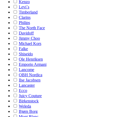
Kenzo
Levi´s
Timberland
Clarins
Philips
The North Face
Davidoff
Jimmy Choo
Michael Kors
Falke
Shiseido
Ole Henriksen
Emporio Armani
Lancome
OBH Nordica
Ilse Jacobsen
Lancaster
Ecco
Juicy Couture
Birkenstock
Weleda
Bjørn Borg
Mont Blanc