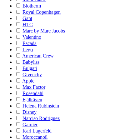
Biotherm
Royal Copenhagen
Gant
HTC
Marc by Marc Jacobs
Valentino
Escada
Lego
American Crew
Babyliss
Bulgari
Givenchy
Apple
Max Factor
Rosendahl
Fjällräven
Helena Rubinstein
Disney
Narciso Rodriguez
Garnier
Karl Lagerfeld
Moroccanoil