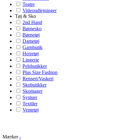
Teatre
Videoudlejninger
Tøj & Sko
2nd Hand
Børnesko
Børnetøj
Dametøj
Garnbutik
Herretøj
Lingerie
Pelsbutikker
Plus Size Fashion
Renseri/Vaskeri
Skobutikker
Skomager
Systuer
Textiler
Ventetøj
Mærker
-