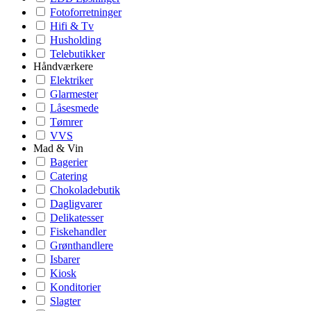
Fotoforretninger
Hifi & Tv
Husholding
Telebutikker
Håndværkere
Elektriker
Glarmester
Låsesmede
Tømrer
VVS
Mad & Vin
Bagerier
Catering
Chokoladebutik
Dagligvarer
Delikatesser
Fiskehandler
Grønthandlere
Isbarer
Kiosk
Konditorier
Slagter