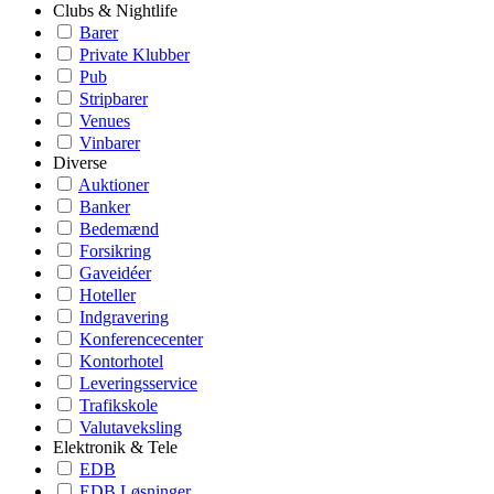
Clubs & Nightlife
Barer
Private Klubber
Pub
Stripbarer
Venues
Vinbarer
Diverse
Auktioner
Banker
Bedemænd
Forsikring
Gaveidéer
Hoteller
Indgravering
Konferencecenter
Kontorhotel
Leveringsservice
Trafikskole
Valutaveksling
Elektronik & Tele
EDB
EDB Løsninger