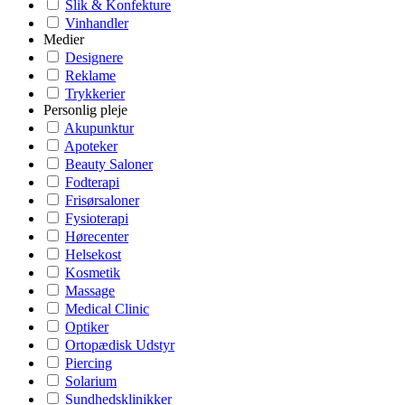
Slik & Konfekture
Vinhandler
Medier
Designere
Reklame
Trykkerier
Personlig pleje
Akupunktur
Apoteker
Beauty Saloner
Fodterapi
Frisørsaloner
Fysioterapi
Hørecenter
Helsekost
Kosmetik
Massage
Medical Clinic
Optiker
Ortopædisk Udstyr
Piercing
Solarium
Sundhedsklinikker