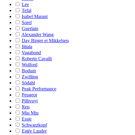
Lee
Tefal
Isabel Marant
Sorel
Guerlain
Alexander Wang
Day Birger et Mikkelsen
Iittala
Vagabond
Roberto Cavalli
Wolford
Bodum
Zwilling
Södahl
Peak Performance
Peugeot
Pillivuyt
Ren
Miu Miu
Essie
Schwarzkopf
Estée Lauder