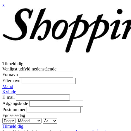
x
Tilmeld dig
Venligst udfyld nedenstående
Fornavn
Efternavn
Mand
Kvinde
E-mail
Adgangskode
Postnummer
Fødselsedag
Tilmeld dig