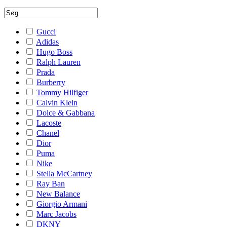
Gucci
Adidas
Hugo Boss
Ralph Lauren
Prada
Burberry
Tommy Hilfiger
Calvin Klein
Dolce & Gabbana
Lacoste
Chanel
Dior
Puma
Nike
Stella McCartney
Ray Ban
New Balance
Giorgio Armani
Marc Jacobs
DKNY