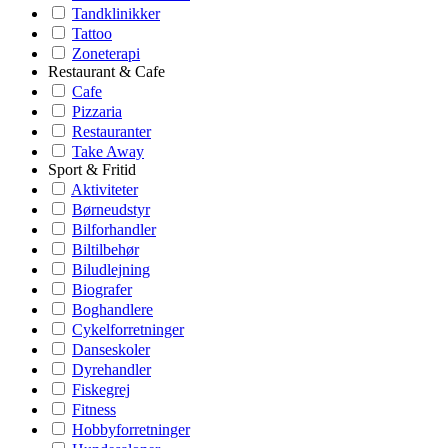
Tandklinikker
Tattoo
Zoneterapi
Restaurant & Cafe
Cafe
Pizzaria
Restauranter
Take Away
Sport & Fritid
Aktiviteter
Børneudstyr
Bilforhandler
Biltilbehør
Biludlejning
Biografer
Boghandlere
Cykelforretninger
Danseskoler
Dyrehandler
Fiskegrej
Fitness
Hobbyforretninger