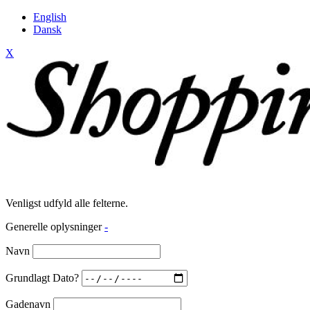
English
Dansk
X
Venligst udfyld alle felterne.
Generelle oplysninger
-
Navn
Grundlagt Dato?
Gadenavn