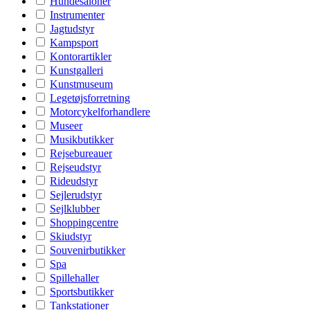
Hundesaloner
Instrumenter
Jagtudstyr
Kampsport
Kontorartikler
Kunstgalleri
Kunstmuseum
Legetøjsforretning
Motorcykelforhandlere
Museer
Musikbutikker
Rejsebureauer
Rejseudstyr
Rideudstyr
Sejlerudstyr
Sejlklubber
Shoppingcentre
Skiudstyr
Souvenirbutikker
Spa
Spillehaller
Sportsbutikker
Tankstationer