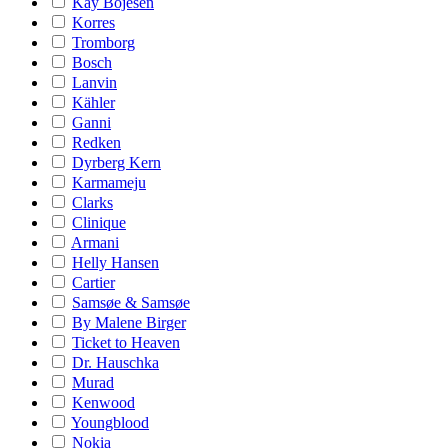
Kay Bojesen
Korres
Tromborg
Bosch
Lanvin
Kähler
Ganni
Redken
Dyrberg Kern
Karmameju
Clarks
Clinique
Armani
Helly Hansen
Cartier
Samsøe & Samsøe
By Malene Birger
Ticket to Heaven
Dr. Hauschka
Murad
Kenwood
Youngblood
Nokia