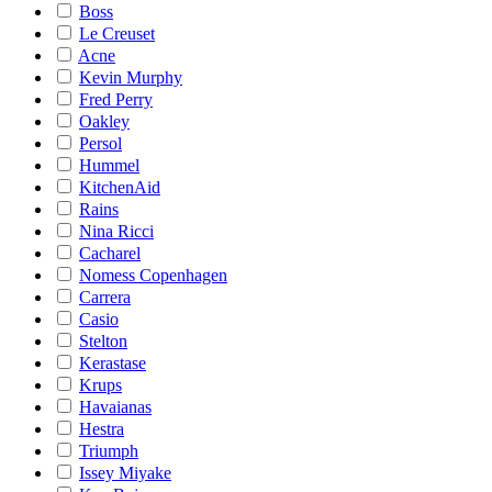
Boss
Le Creuset
Acne
Kevin Murphy
Fred Perry
Oakley
Persol
Hummel
KitchenAid
Rains
Nina Ricci
Cacharel
Nomess Copenhagen
Carrera
Casio
Stelton
Kerastase
Krups
Havaianas
Hestra
Triumph
Issey Miyake