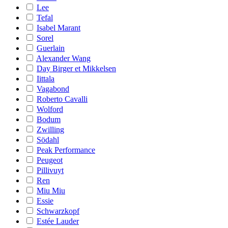
Lee
Tefal
Isabel Marant
Sorel
Guerlain
Alexander Wang
Day Birger et Mikkelsen
Iittala
Vagabond
Roberto Cavalli
Wolford
Bodum
Zwilling
Södahl
Peak Performance
Peugeot
Pillivuyt
Ren
Miu Miu
Essie
Schwarzkopf
Estée Lauder