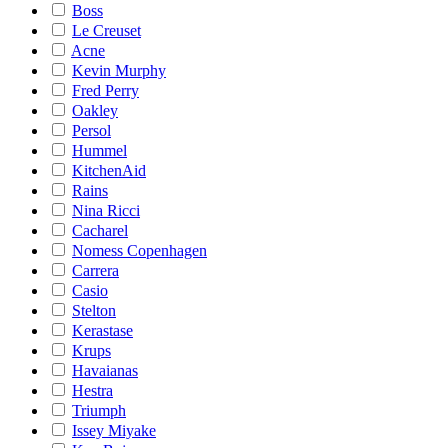
Boss
Le Creuset
Acne
Kevin Murphy
Fred Perry
Oakley
Persol
Hummel
KitchenAid
Rains
Nina Ricci
Cacharel
Nomess Copenhagen
Carrera
Casio
Stelton
Kerastase
Krups
Havaianas
Hestra
Triumph
Issey Miyake