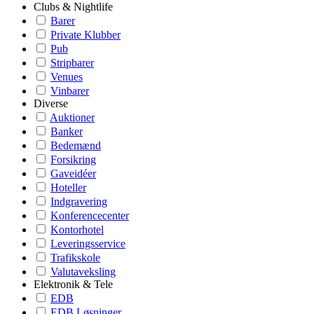
Clubs & Nightlife
Barer
Private Klubber
Pub
Stripbarer
Venues
Vinbarer
Diverse
Auktioner
Banker
Bedemænd
Forsikring
Gaveidéer
Hoteller
Indgravering
Konferencecenter
Kontorhotel
Leveringsservice
Trafikskole
Valutaveksling
Elektronik & Tele
EDB
EDB Løsninger