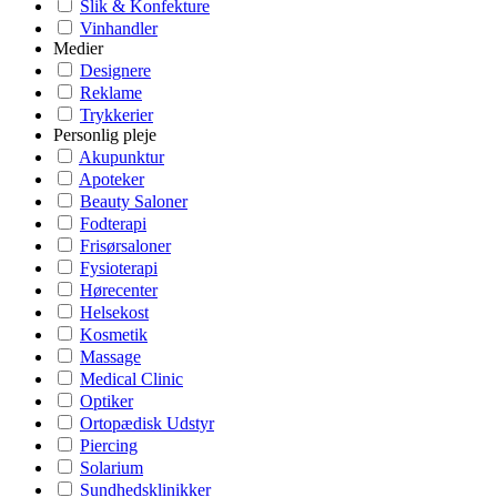
Slik & Konfekture
Vinhandler
Medier
Designere
Reklame
Trykkerier
Personlig pleje
Akupunktur
Apoteker
Beauty Saloner
Fodterapi
Frisørsaloner
Fysioterapi
Hørecenter
Helsekost
Kosmetik
Massage
Medical Clinic
Optiker
Ortopædisk Udstyr
Piercing
Solarium
Sundhedsklinikker