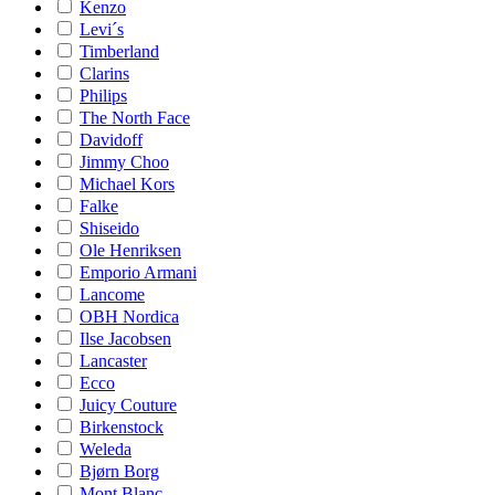
Kenzo
Levi´s
Timberland
Clarins
Philips
The North Face
Davidoff
Jimmy Choo
Michael Kors
Falke
Shiseido
Ole Henriksen
Emporio Armani
Lancome
OBH Nordica
Ilse Jacobsen
Lancaster
Ecco
Juicy Couture
Birkenstock
Weleda
Bjørn Borg
Mont Blanc