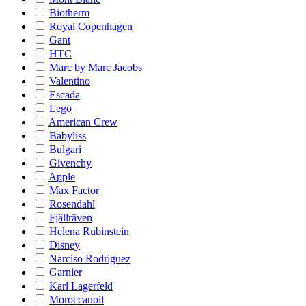
Biotherm
Royal Copenhagen
Gant
HTC
Marc by Marc Jacobs
Valentino
Escada
Lego
American Crew
Babyliss
Bulgari
Givenchy
Apple
Max Factor
Rosendahl
Fjällräven
Helena Rubinstein
Disney
Narciso Rodriguez
Garnier
Karl Lagerfeld
Moroccanoil