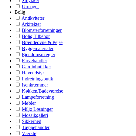
Smykker
Urmager
Bolig
Antikviteter
Arkitekter
Blomsterforretninger
Bolig Tilbehør
Brændeovne & Pejse
Byggematerialer
Ejendomsmægler
Farvehandler
Gardinbutikker
Haveudstyr
Indretningsbutik
Isenkræmmer
Køkken/Badeværelse
Lampeforretning
Møbler
Miljø Løsninger
Mosaikgalleri
Sikkerhed
Tæppehandler
Værktøj