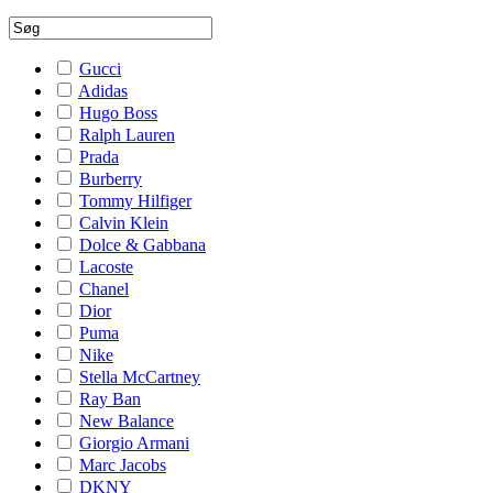
Gucci
Adidas
Hugo Boss
Ralph Lauren
Prada
Burberry
Tommy Hilfiger
Calvin Klein
Dolce & Gabbana
Lacoste
Chanel
Dior
Puma
Nike
Stella McCartney
Ray Ban
New Balance
Giorgio Armani
Marc Jacobs
DKNY