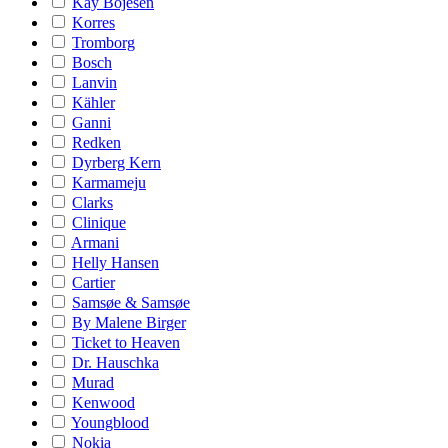
Kay Bojesen
Korres
Tromborg
Bosch
Lanvin
Kähler
Ganni
Redken
Dyrberg Kern
Karmameju
Clarks
Clinique
Armani
Helly Hansen
Cartier
Samsøe & Samsøe
By Malene Birger
Ticket to Heaven
Dr. Hauschka
Murad
Kenwood
Youngblood
Nokia