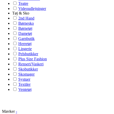
Teatre
Videoudlejninger
Tøj & Sko
2nd Hand
Børnesko
Børnetøj
Dametøj
Garnbutik
Herretøj
Lingerie
Pelsbutikker
Plus Size Fashion
Renseri/Vaskeri
Skobutikker
Skomager
Systuer
Textiler
Ventetøj
Mærker
-