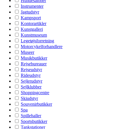
Hundesaloner
Instrumenter
Jagtudstyr
Kampsport
Kontorartikler
Kunstgalleri
Kunstmuseum
Legetøjsforretning
Motorcykelforhandlere
Museer
Musikbutikker
Rejsebureauer
Rejseudstyr
Rideudstyr
Sejlerudstyr
Sejlklubber
Shoppingcentre
Skiudstyr
Souvenirbutikker
Spa
Spillehaller
Sportsbutikker
Tankstationer