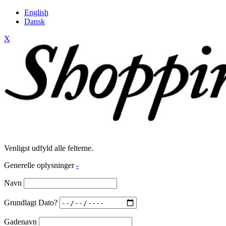
English
Dansk
X
Venligst udfyld alle felterne.
Generelle oplysninger
-
Navn
Grundlagt Dato?
Gadenavn