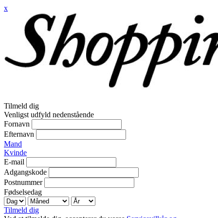
x
Tilmeld dig
Venligst udfyld nedenstående
Fornavn
Efternavn
Mand
Kvinde
E-mail
Adgangskode
Postnummer
Fødselsedag
Tilmeld dig