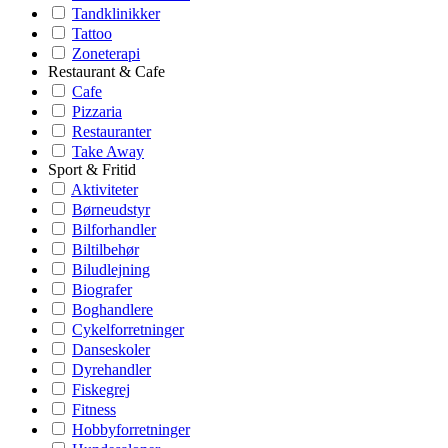
Tandklinikker
Tattoo
Zoneterapi
Restaurant & Cafe
Cafe
Pizzaria
Restauranter
Take Away
Sport & Fritid
Aktiviteter
Børneudstyr
Bilforhandler
Biltilbehør
Biludlejning
Biografer
Boghandlere
Cykelforretninger
Danseskoler
Dyrehandler
Fiskegrej
Fitness
Hobbyforretninger