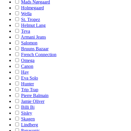
Mads Nørgaard
Holmegaard
Wella
St. Tropez
Helmut Lang
Teva
Armani Jeans
Salomon
Bruuns Bazaar
French Connection
Omega
Canon
Hay
Eva Solo
Hunter
Trip Trap
Pierre Balmain
Jamie Oliver
Billi Bi
Sisley
Skagen
Lindberg
Panasonic