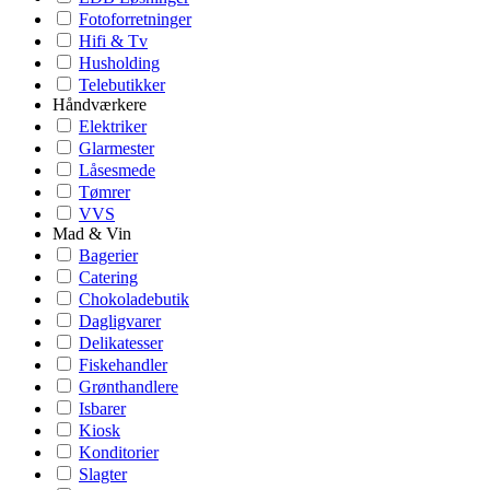
Fotoforretninger
Hifi & Tv
Husholding
Telebutikker
Håndværkere
Elektriker
Glarmester
Låsesmede
Tømrer
VVS
Mad & Vin
Bagerier
Catering
Chokoladebutik
Dagligvarer
Delikatesser
Fiskehandler
Grønthandlere
Isbarer
Kiosk
Konditorier
Slagter