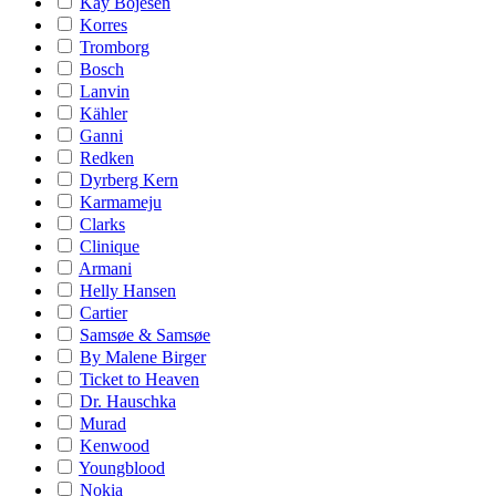
Kay Bojesen
Korres
Tromborg
Bosch
Lanvin
Kähler
Ganni
Redken
Dyrberg Kern
Karmameju
Clarks
Clinique
Armani
Helly Hansen
Cartier
Samsøe & Samsøe
By Malene Birger
Ticket to Heaven
Dr. Hauschka
Murad
Kenwood
Youngblood
Nokia