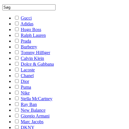
Gucci
Adidas
Hugo Boss
Ralph Lauren
Prada
Burberry
Tommy Hilfiger
Calvin Klein
Dolce & Gabbana
Lacoste
Chanel
Dior
Puma
Nike
Stella McCartney
Ray Ban
New Balance
Giorgio Armani
Marc Jacobs
DKNY