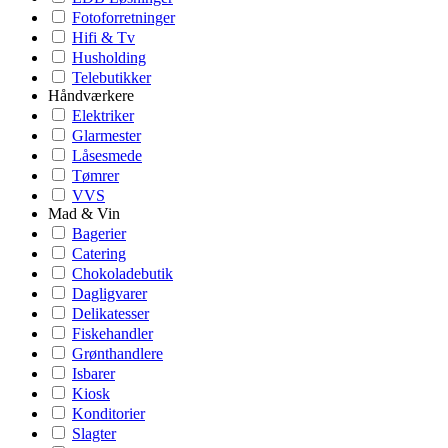
Fotoforretninger
Hifi & Tv
Husholding
Telebutikker
Håndværkere
Elektriker
Glarmester
Låsesmede
Tømrer
VVS
Mad & Vin
Bagerier
Catering
Chokoladebutik
Dagligvarer
Delikatesser
Fiskehandler
Grønthandlere
Isbarer
Kiosk
Konditorier
Slagter