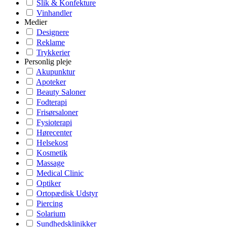
Slik & Konfekture
Vinhandler
Medier
Designere
Reklame
Trykkerier
Personlig pleje
Akupunktur
Apoteker
Beauty Saloner
Fodterapi
Frisørsaloner
Fysioterapi
Hørecenter
Helsekost
Kosmetik
Massage
Medical Clinic
Optiker
Ortopædisk Udstyr
Piercing
Solarium
Sundhedsklinikker