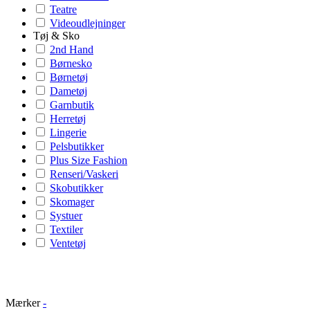
Teatre
Videoudlejninger
Tøj & Sko
2nd Hand
Børnesko
Børnetøj
Dametøj
Garnbutik
Herretøj
Lingerie
Pelsbutikker
Plus Size Fashion
Renseri/Vaskeri
Skobutikker
Skomager
Systuer
Textiler
Ventetøj
Mærker
-