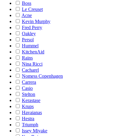
Boss
Le Creuset
Acne
Kevin Murphy
Fred Perry
Oakley
Persol
Hummel
KitchenAid
Rains
Nina Ricci
Cacharel
Nomess Copenhagen
Carrera
Casio
Stelton
Kerastase
Krups
Havaianas
Hestra
Triumph
Issey Miyake