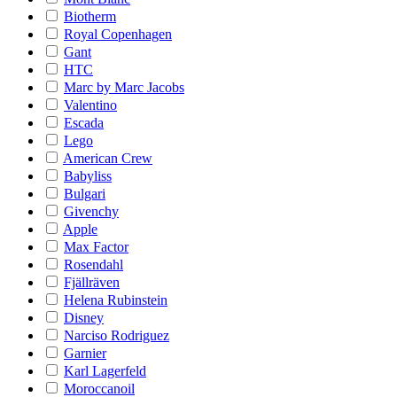
Biotherm
Royal Copenhagen
Gant
HTC
Marc by Marc Jacobs
Valentino
Escada
Lego
American Crew
Babyliss
Bulgari
Givenchy
Apple
Max Factor
Rosendahl
Fjällräven
Helena Rubinstein
Disney
Narciso Rodriguez
Garnier
Karl Lagerfeld
Moroccanoil