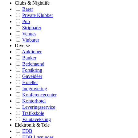
Clubs & Nightlife
Barer
Private Klubber
Pub
Stripbarer
Venues
Vinbarer
Diverse
Auktioner
Banker
Bedemænd
Forsikring
Gaveidéer
Hoteller
Indgravering
Konferencecenter
Kontorhotel
Leveringsservice
Trafikskole
Valutaveksling
Elektronik & Tele
EDB
EDB Løsninger