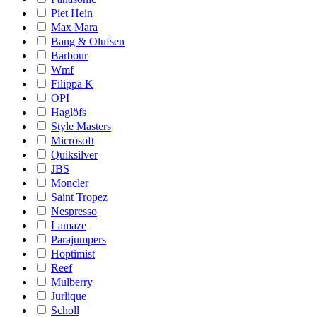
Piet Hein
Max Mara
Bang & Olufsen
Barbour
Wmf
Filippa K
OPI
Haglöfs
Style Masters
Microsoft
Quiksilver
JBS
Moncler
Saint Tropez
Nespresso
Lamaze
Parajumpers
Hoptimist
Reef
Mulberry
Jurlique
Scholl