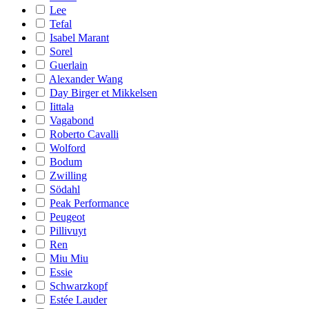
Lee
Tefal
Isabel Marant
Sorel
Guerlain
Alexander Wang
Day Birger et Mikkelsen
Iittala
Vagabond
Roberto Cavalli
Wolford
Bodum
Zwilling
Södahl
Peak Performance
Peugeot
Pillivuyt
Ren
Miu Miu
Essie
Schwarzkopf
Estée Lauder