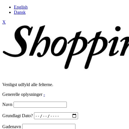
English
Dansk
X
Venligst udfyld alle felterne.
Generelle oplysninger
-
Navn
Grundlagt Dato?
Gadenavn