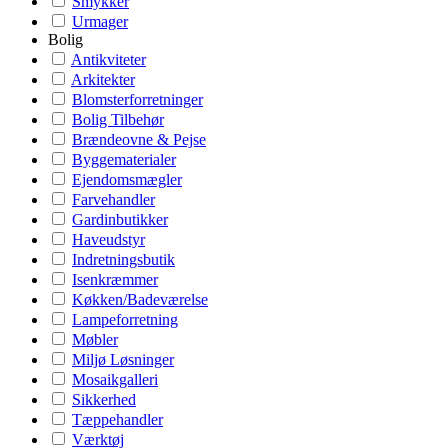
Smykker
Urmager
Bolig
Antikviteter
Arkitekter
Blomsterforretninger
Bolig Tilbehør
Brændeovne & Pejse
Byggematerialer
Ejendomsmægler
Farvehandler
Gardinbutikker
Haveudstyr
Indretningsbutik
Isenkræmmer
Køkken/Badeværelse
Lampeforretning
Møbler
Miljø Løsninger
Mosaikgalleri
Sikkerhed
Tæppehandler
Værktøj