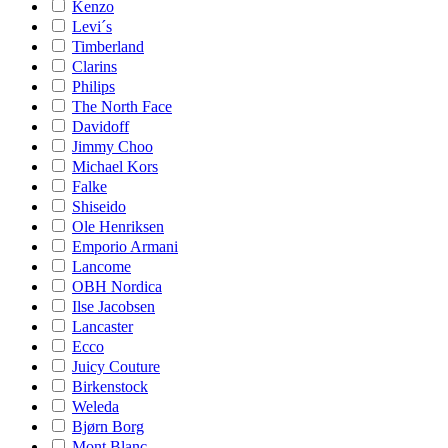
Kenzo
Levi´s
Timberland
Clarins
Philips
The North Face
Davidoff
Jimmy Choo
Michael Kors
Falke
Shiseido
Ole Henriksen
Emporio Armani
Lancome
OBH Nordica
Ilse Jacobsen
Lancaster
Ecco
Juicy Couture
Birkenstock
Weleda
Bjørn Borg
Mont Blanc