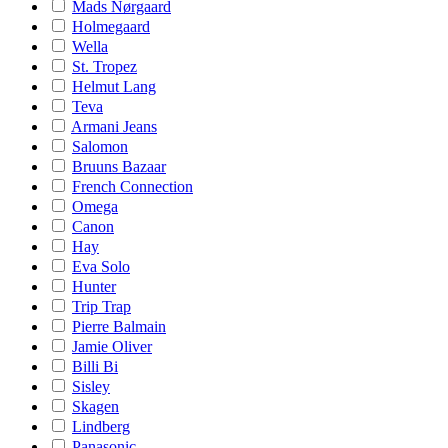
Mads Nørgaard
Holmegaard
Wella
St. Tropez
Helmut Lang
Teva
Armani Jeans
Salomon
Bruuns Bazaar
French Connection
Omega
Canon
Hay
Eva Solo
Hunter
Trip Trap
Pierre Balmain
Jamie Oliver
Billi Bi
Sisley
Skagen
Lindberg
Panasonic