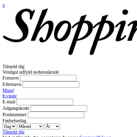
x
Tilmeld dig
Venligst udfyld nedenstående
Fornavn
Efternavn
Mand
Kvinde
E-mail
Adgangskode
Postnummer
Fødselsedag
Tilmeld dig