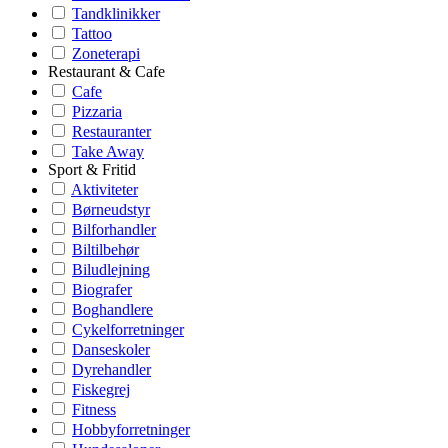
Tandklinikker
Tattoo
Zoneterapi
Restaurant & Cafe
Cafe
Pizzaria
Restauranter
Take Away
Sport & Fritid
Aktiviteter
Børneudstyr
Bilforhandler
Biltilbehør
Biludlejning
Biografer
Boghandlere
Cykelforretninger
Danseskoler
Dyrehandler
Fiskegrej
Fitness
Hobbyforretninger