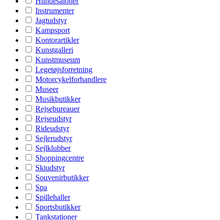
Hundesaloner
Instrumenter
Jagtudstyr
Kampsport
Kontorartikler
Kunstgalleri
Kunstmuseum
Legetøjsforretning
Motorcykelforhandlere
Museer
Musikbutikker
Rejsebureauer
Rejseudstyr
Rideudstyr
Sejlerudstyr
Sejlklubber
Shoppingcentre
Skiudstyr
Souvenirbutikker
Spa
Spillehaller
Sportsbutikker
Tankstationer