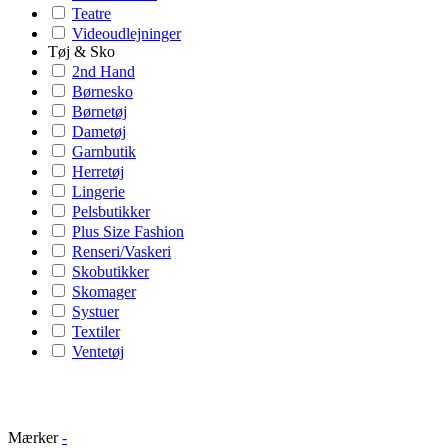
Teatre
Videoudlejninger
Tøj & Sko
2nd Hand
Børnesko
Børnetøj
Dametøj
Garnbutik
Herretøj
Lingerie
Pelsbutikker
Plus Size Fashion
Renseri/Vaskeri
Skobutikker
Skomager
Systuer
Textiler
Ventetøj
Mærker
-