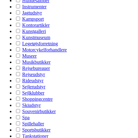
Hundesaloner
Instrumenter
Jagtudstyr
Kampsport
Kontorartikler
Kunstgalleri
Kunstmuseum
Legetøjsforretning
Motorcykelforhandlere
Museer
Musikbutikker
Rejsebureauer
Rejseudstyr
Rideudstyr
Sejlerudstyr
Sejlklubber
Shoppingcentre
Skiudstyr
Souvenirbutikker
Spa
Spillehaller
Sportsbutikker
Tankstationer