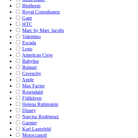
Biotherm
Royal Copenhagen
Gant
HTC
Marc by Marc Jacobs
Valentino
Escada
Lego
American Crew
Babyliss
Bulgari
Givenchy
Apple
Max Factor
Rosendahl
Fjällräven
Helena Rubinstein
Disney
Narciso Rodriguez
Garnier
Karl Lagerfeld
Moroccanoil