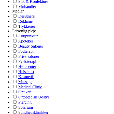
Slik & Konfekture
Vinhandler
Medier
Designere
Reklame
Trykkerier
Personlig pleje
Akupunktur
Apoteker
Beauty Saloner
Fodterapi
Frisørsaloner
Fysioterapi
Hørecenter
Helsekost
Kosmetik
Massage
Medical Clinic
Optiker
Ortopædisk Udstyr
Piercing
Solarium
Sundhedsklinikker