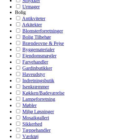
Smykker
Urmager
Bolig
Antikviteter
Arkitekter
Blomsterforretninger
Bolig Tilbehør
Brændeovne & Pejse
Byggematerialer
Ejendomsmægler
Farvehandler
Gardinbutikker
Haveudstyr
Indretningsbutik
Isenkræmmer
Køkken/Badeværelse
Lampeforretning
Møbler
Miljø Løsninger
Mosaikgalleri
Sikkerhed
Tæppehandler
Værktøj