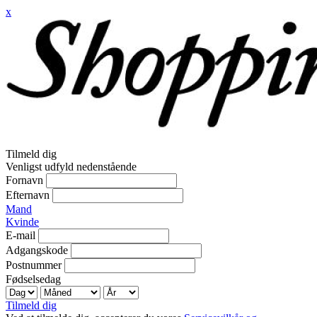
x
Tilmeld dig
Venligst udfyld nedenstående
Fornavn
Efternavn
Mand
Kvinde
E-mail
Adgangskode
Postnummer
Fødselsedag
Tilmeld dig