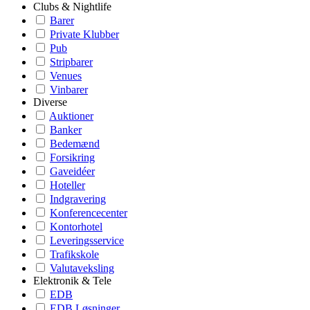
Clubs & Nightlife
Barer
Private Klubber
Pub
Stripbarer
Venues
Vinbarer
Diverse
Auktioner
Banker
Bedemænd
Forsikring
Gaveidéer
Hoteller
Indgravering
Konferencecenter
Kontorhotel
Leveringsservice
Trafikskole
Valutaveksling
Elektronik & Tele
EDB
EDB Løsninger