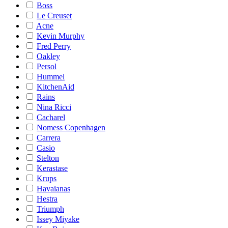
Boss
Le Creuset
Acne
Kevin Murphy
Fred Perry
Oakley
Persol
Hummel
KitchenAid
Rains
Nina Ricci
Cacharel
Nomess Copenhagen
Carrera
Casio
Stelton
Kerastase
Krups
Havaianas
Hestra
Triumph
Issey Miyake