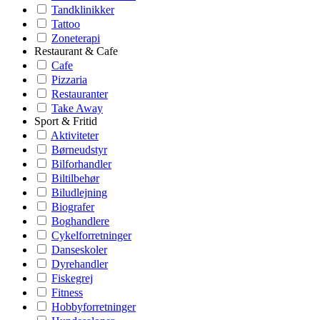
Tandklinikker
Tattoo
Zoneterapi
Restaurant & Cafe
Cafe
Pizzaria
Restauranter
Take Away
Sport & Fritid
Aktiviteter
Børneudstyr
Bilforhandler
Biltilbehør
Biludlejning
Biografer
Boghandlere
Cykelforretninger
Danseskoler
Dyrehandler
Fiskegrej
Fitness
Hobbyforretninger