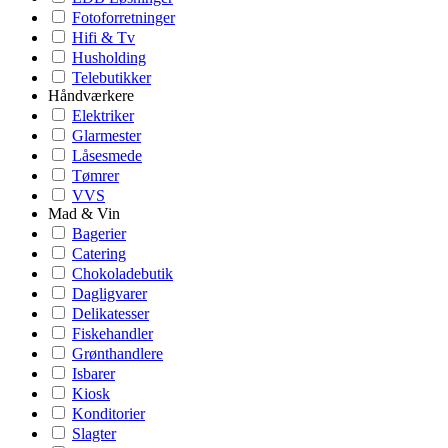
Fotoforretninger
Hifi & Tv
Husholding
Telebutikker
Håndværkere
Elektriker
Glarmester
Låsesmede
Tømrer
VVS
Mad & Vin
Bagerier
Catering
Chokoladebutik
Dagligvarer
Delikatesser
Fiskehandler
Grønthandlere
Isbarer
Kiosk
Konditorier
Slagter