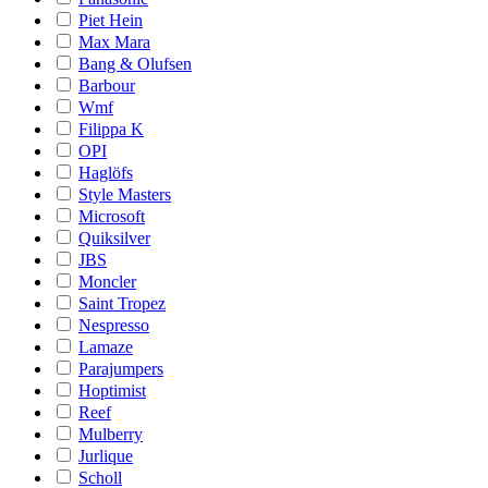
Piet Hein
Max Mara
Bang & Olufsen
Barbour
Wmf
Filippa K
OPI
Haglöfs
Style Masters
Microsoft
Quiksilver
JBS
Moncler
Saint Tropez
Nespresso
Lamaze
Parajumpers
Hoptimist
Reef
Mulberry
Jurlique
Scholl