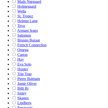
Mads Nørgaard
Holmegaard
Wella
St. Tropez
Helmut Lang
Teva
Armani Jeans
Salomon
Bruuns Bazaar
French Connection
Omega
Canon
Hay
Eva Solo
Hunter
Trip Trap
Pierre Balmain
Jamie Oliver
Billi Bi
Sisley
Skagen
Lindberg
Panasonic