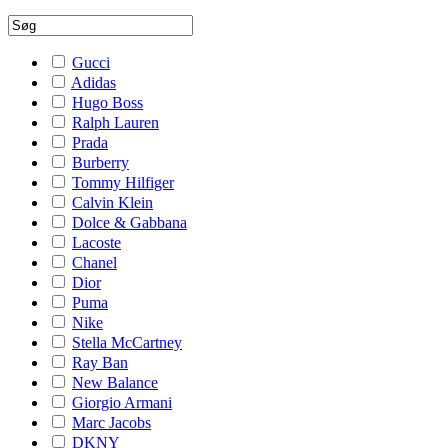
Gucci
Adidas
Hugo Boss
Ralph Lauren
Prada
Burberry
Tommy Hilfiger
Calvin Klein
Dolce & Gabbana
Lacoste
Chanel
Dior
Puma
Nike
Stella McCartney
Ray Ban
New Balance
Giorgio Armani
Marc Jacobs
DKNY