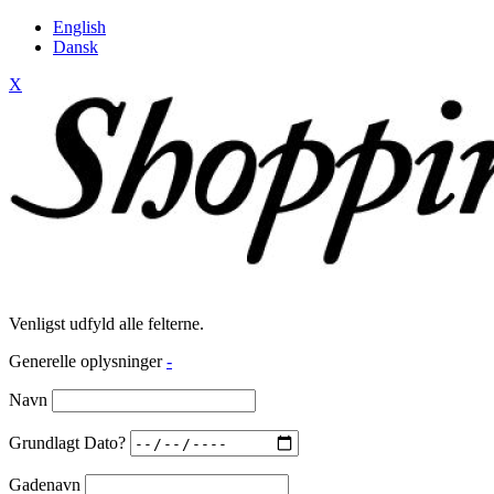
English
Dansk
X
Venligst udfyld alle felterne.
Generelle oplysninger
-
Navn
Grundlagt Dato?
Gadenavn