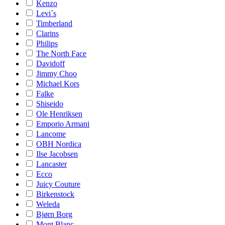
Kenzo
Levi´s
Timberland
Clarins
Philips
The North Face
Davidoff
Jimmy Choo
Michael Kors
Falke
Shiseido
Ole Henriksen
Emporio Armani
Lancome
OBH Nordica
Ilse Jacobsen
Lancaster
Ecco
Juicy Couture
Birkenstock
Weleda
Bjørn Borg
Mont Blanc