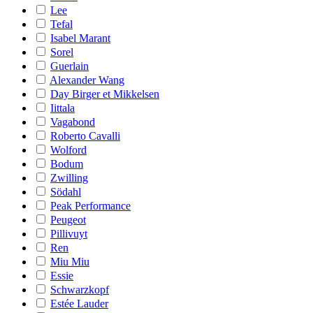
Lee
Tefal
Isabel Marant
Sorel
Guerlain
Alexander Wang
Day Birger et Mikkelsen
Iittala
Vagabond
Roberto Cavalli
Wolford
Bodum
Zwilling
Södahl
Peak Performance
Peugeot
Pillivuyt
Ren
Miu Miu
Essie
Schwarzkopf
Estée Lauder