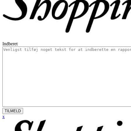
Indberet
TILMELD
x