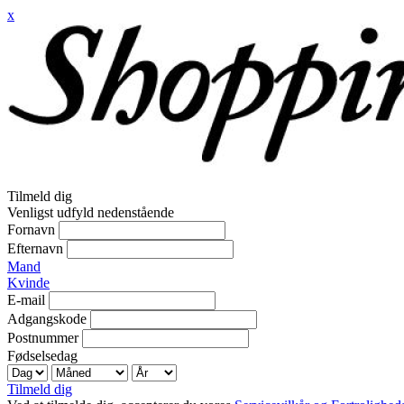
x
Tilmeld dig
Venligst udfyld nedenstående
Fornavn
Efternavn
Mand
Kvinde
E-mail
Adgangskode
Postnummer
Fødselsedag
Tilmeld dig