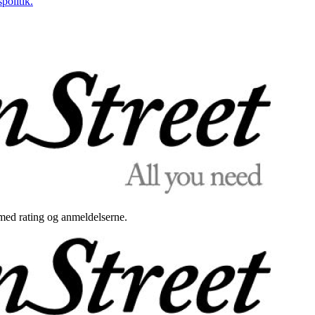
politik.
med rating og anmeldelserne.