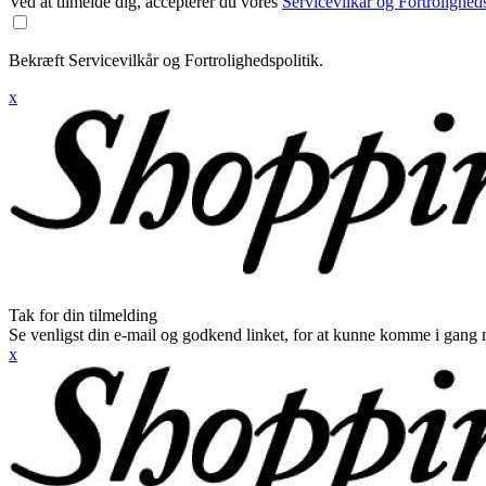
Ved at tilmelde dig, accepterer du vores
Servicevilkår og Fortroligheds
Bekræft Servicevilkår og Fortrolighedspolitik.
x
Tak for din tilmelding
Se venligst din e-mail og godkend linket, for at kunne komme i gang 
x