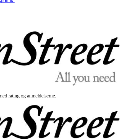
politik.
med rating og anmeldelserne.