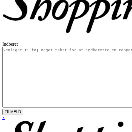
Indberet
TILMELD
x