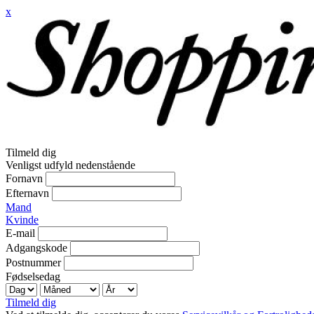
x
Tilmeld dig
Venligst udfyld nedenstående
Fornavn
Efternavn
Mand
Kvinde
E-mail
Adgangskode
Postnummer
Fødselsedag
Tilmeld dig