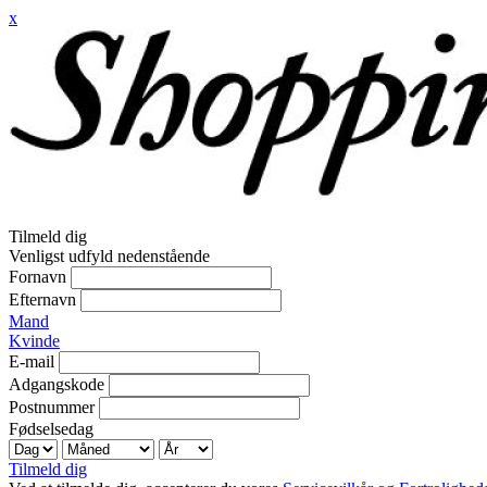
x
Tilmeld dig
Venligst udfyld nedenstående
Fornavn
Efternavn
Mand
Kvinde
E-mail
Adgangskode
Postnummer
Fødselsedag
Tilmeld dig