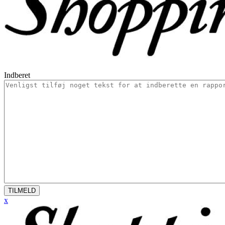
Indberet
TILMELD
x