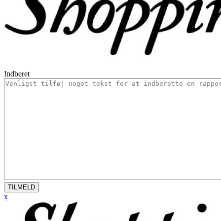
Indberet
TILMELD
x