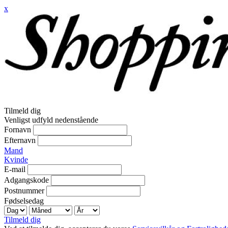
x
Tilmeld dig
Venligst udfyld nedenstående
Fornavn
Efternavn
Mand
Kvinde
E-mail
Adgangskode
Postnummer
Fødselsedag
Tilmeld dig