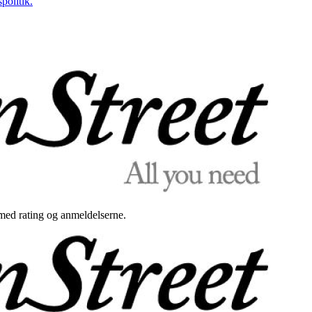
politik.
med rating og anmeldelserne.