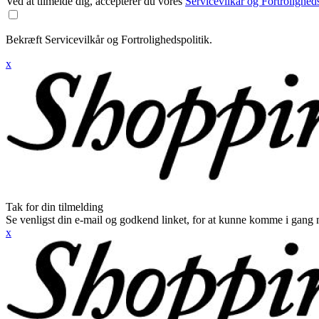
Ved at tilmelde dig, accepterer du vores
Servicevilkår og Fortroligheds
Bekræft Servicevilkår og Fortrolighedspolitik.
x
Tak for din tilmelding
Se venligst din e-mail og godkend linket, for at kunne komme i gang 
x