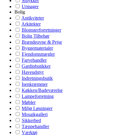
Smykker
Urmager
Bolig
Antikviteter
Arkitekter
Blomsterforretninger
Bolig Tilbehør
Brændeovne & Pejse
Byggematerialer
Ejendomsmægler
Farvehandler
Gardinbutikker
Haveudstyr
Indretningsbutik
Isenkræmmer
Køkken/Badeværelse
Lampeforretning
Møbler
Miljø Løsninger
Mosaikgalleri
Sikkerhed
Tæppehandler
Værktøj