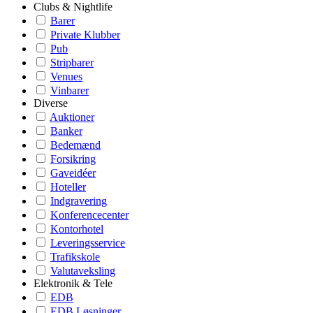
Clubs & Nightlife
Barer
Private Klubber
Pub
Stripbarer
Venues
Vinbarer
Diverse
Auktioner
Banker
Bedemænd
Forsikring
Gaveidéer
Hoteller
Indgravering
Konferencecenter
Kontorhotel
Leveringsservice
Trafikskole
Valutaveksling
Elektronik & Tele
EDB
EDB Løsninger