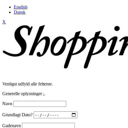
English
Dansk
X
Venligst udfyld alle felterne.
Generelle oplysninger
-
Navn
Grundlagt Dato?
Gadenavn