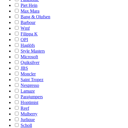
Piet Hein
Max Mara
Bang & Olufsen
Barbour
Wmf
Filippa K
OPI
Haglöfs
Style Masters
Microsoft
Quiksilver
JBS
Moncler
Saint Tropez
Nespresso
Lamaze
Parajumpers
Hoptimist
Reef
Mulberry
Jurlique
Scholl