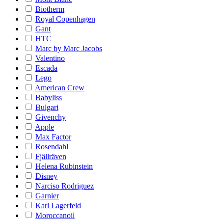
Biotherm
Royal Copenhagen
Gant
HTC
Marc by Marc Jacobs
Valentino
Escada
Lego
American Crew
Babyliss
Bulgari
Givenchy
Apple
Max Factor
Rosendahl
Fjällräven
Helena Rubinstein
Disney
Narciso Rodriguez
Garnier
Karl Lagerfeld
Moroccanoil