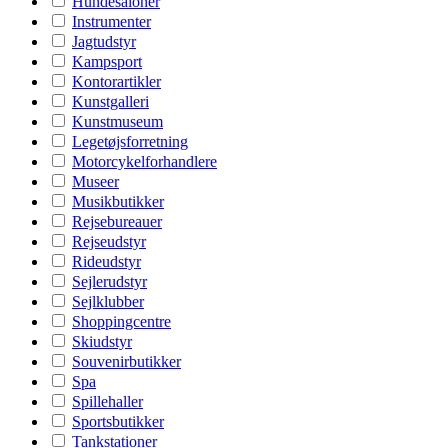
Hundesaloner
Instrumenter
Jagtudstyr
Kampsport
Kontorartikler
Kunstgalleri
Kunstmuseum
Legetøjsforretning
Motorcykelforhandlere
Museer
Musikbutikker
Rejsebureauer
Rejseudstyr
Rideudstyr
Sejlerudstyr
Sejlklubber
Shoppingcentre
Skiudstyr
Souvenirbutikker
Spa
Spillehaller
Sportsbutikker
Tankstationer