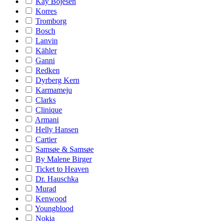
Kay Bojesen
Korres
Tromborg
Bosch
Lanvin
Kähler
Ganni
Redken
Dyrberg Kern
Karmameju
Clarks
Clinique
Armani
Helly Hansen
Cartier
Samsøe & Samsøe
By Malene Birger
Ticket to Heaven
Dr. Hauschka
Murad
Kenwood
Youngblood
Nokia