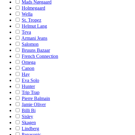
Mads Nørgaard
Holmegaard
Wella
St. Tropez
Helmut Lang
Teva
Armani Jeans
Salomon
Bruuns Bazaar
French Connection
Omega
Canon
Hay
Eva Solo
Hunter
Trip Trap
Pierre Balmain
Jamie Oliver
Billi Bi
Sisley
Skagen
Lindberg
Panasonic