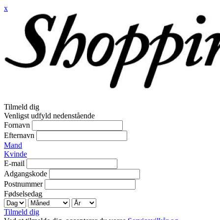
x
Tilmeld dig
Venligst udfyld nedenstående
Fornavn
Efternavn
Mand
Kvinde
E-mail
Adgangskode
Postnummer
Fødselsedag
Tilmeld dig