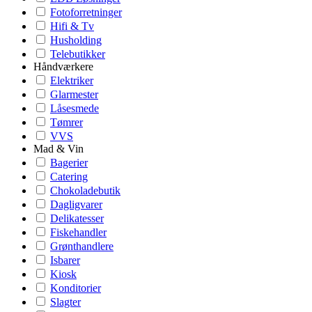
Fotoforretninger
Hifi & Tv
Husholding
Telebutikker
Håndværkere
Elektriker
Glarmester
Låsesmede
Tømrer
VVS
Mad & Vin
Bagerier
Catering
Chokoladebutik
Dagligvarer
Delikatesser
Fiskehandler
Grønthandlere
Isbarer
Kiosk
Konditorier
Slagter