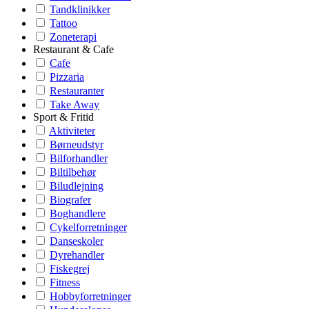
Tandklinikker
Tattoo
Zoneterapi
Restaurant & Cafe
Cafe
Pizzaria
Restauranter
Take Away
Sport & Fritid
Aktiviteter
Børneudstyr
Bilforhandler
Biltilbehør
Biludlejning
Biografer
Boghandlere
Cykelforretninger
Danseskoler
Dyrehandler
Fiskegrej
Fitness
Hobbyforretninger