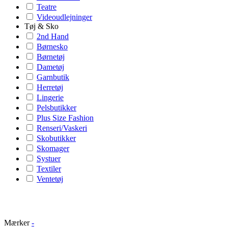
Teatre
Videoudlejninger
Tøj & Sko
2nd Hand
Børnesko
Børnetøj
Dametøj
Garnbutik
Herretøj
Lingerie
Pelsbutikker
Plus Size Fashion
Renseri/Vaskeri
Skobutikker
Skomager
Systuer
Textiler
Ventetøj
Mærker
-