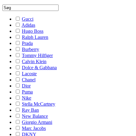
Gucci
Adidas
Hugo Boss
Ralph Lauren
Prada
Burberry
Tommy Hilfiger
Calvin Klein
Dolce & Gabbana
Lacoste
Chanel
Dior
Puma
Nike
Stella McCartney
Ray Ban
New Balance
Giorgio Armani
Marc Jacobs
DKNY