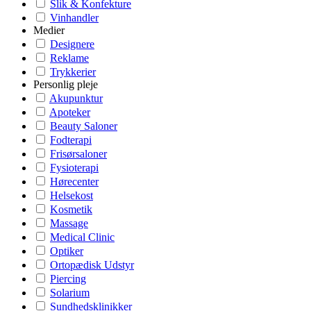
Slik & Konfekture
Vinhandler
Medier
Designere
Reklame
Trykkerier
Personlig pleje
Akupunktur
Apoteker
Beauty Saloner
Fodterapi
Frisørsaloner
Fysioterapi
Hørecenter
Helsekost
Kosmetik
Massage
Medical Clinic
Optiker
Ortopædisk Udstyr
Piercing
Solarium
Sundhedsklinikker