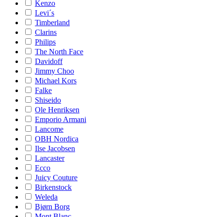
Kenzo
Levi´s
Timberland
Clarins
Philips
The North Face
Davidoff
Jimmy Choo
Michael Kors
Falke
Shiseido
Ole Henriksen
Emporio Armani
Lancome
OBH Nordica
Ilse Jacobsen
Lancaster
Ecco
Juicy Couture
Birkenstock
Weleda
Bjørn Borg
Mont Blanc