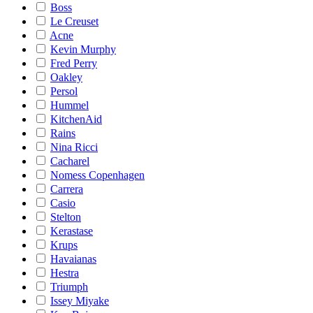
Boss
Le Creuset
Acne
Kevin Murphy
Fred Perry
Oakley
Persol
Hummel
KitchenAid
Rains
Nina Ricci
Cacharel
Nomess Copenhagen
Carrera
Casio
Stelton
Kerastase
Krups
Havaianas
Hestra
Triumph
Issey Miyake