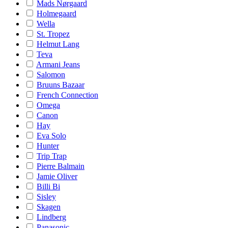
Mads Nørgaard
Holmegaard
Wella
St. Tropez
Helmut Lang
Teva
Armani Jeans
Salomon
Bruuns Bazaar
French Connection
Omega
Canon
Hay
Eva Solo
Hunter
Trip Trap
Pierre Balmain
Jamie Oliver
Billi Bi
Sisley
Skagen
Lindberg
Panasonic