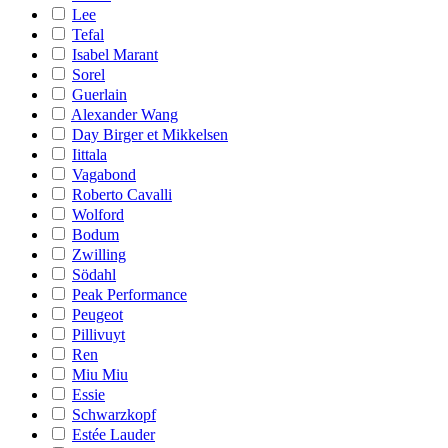
Lee
Tefal
Isabel Marant
Sorel
Guerlain
Alexander Wang
Day Birger et Mikkelsen
Iittala
Vagabond
Roberto Cavalli
Wolford
Bodum
Zwilling
Södahl
Peak Performance
Peugeot
Pillivuyt
Ren
Miu Miu
Essie
Schwarzkopf
Estée Lauder