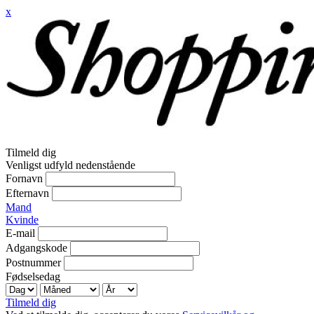
x
Tilmeld dig
Venligst udfyld nedenstående
Fornavn
Efternavn
Mand
Kvinde
E-mail
Adgangskode
Postnummer
Fødselsedag
Tilmeld dig