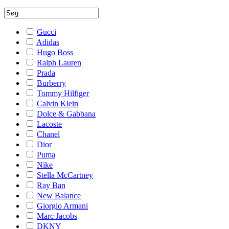
Gucci
Adidas
Hugo Boss
Ralph Lauren
Prada
Burberry
Tommy Hilfiger
Calvin Klein
Dolce & Gabbana
Lacoste
Chanel
Dior
Puma
Nike
Stella McCartney
Ray Ban
New Balance
Giorgio Armani
Marc Jacobs
DKNY