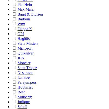
Piet Hein
Max Mara
Bang & Olufsen
Barbour
Wmf
Filippa K
OPI
Haglöfs
Style Masters
Microsoft
Quiksilver
JBS
Moncler
Saint Tropez
Nespresso
Lamaze
Parajumpers
Hoptimist
Reef
Mulberry
Jurlique
Scholl