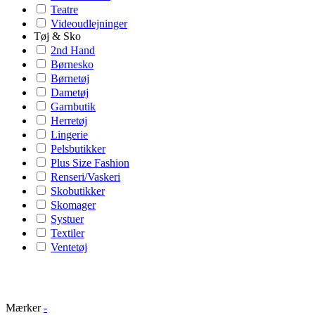
Teatre
Videoudlejninger
Tøj & Sko
2nd Hand
Børnesko
Børnetøj
Dametøj
Garnbutik
Herretøj
Lingerie
Pelsbutikker
Plus Size Fashion
Renseri/Vaskeri
Skobutikker
Skomager
Systuer
Textiler
Ventetøj
Mærker
-