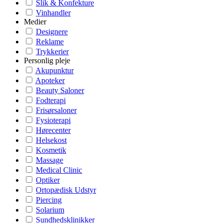
Slik & Konfekture
Vinhandler
Medier
Designere
Reklame
Trykkerier
Personlig pleje
Akupunktur
Apoteker
Beauty Saloner
Fodterapi
Frisørsaloner
Fysioterapi
Hørecenter
Helsekost
Kosmetik
Massage
Medical Clinic
Optiker
Ortopædisk Udstyr
Piercing
Solarium
Sundhedsklinikker