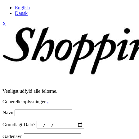
English
Dansk
X
Venligst udfyld alle felterne.
Generelle oplysninger
-
Navn
Grundlagt Dato?
Gadenavn