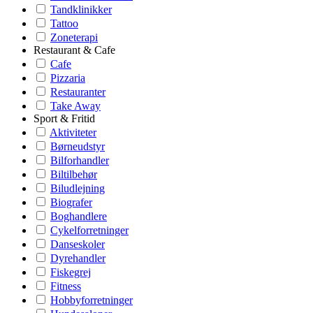
Tandklinikker
Tattoo
Zoneterapi
Restaurant & Cafe
Cafe
Pizzaria
Restauranter
Take Away
Sport & Fritid
Aktiviteter
Børneudstyr
Bilforhandler
Biltilbehør
Biludlejning
Biografer
Boghandlere
Cykelforretninger
Danseskoler
Dyrehandler
Fiskegrej
Fitness
Hobbyforretninger