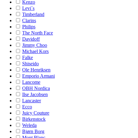
Kenzo
Levi´s
Timberland
Clarins
Philips
The North Face
Davidoff
Jimmy Choo
Michael Kors
Falke
Shiseido
Ole Henriksen
Emporio Armani
Lancome
OBH Nordica
Ilse Jacobsen
Lancaster
Ecco
Juicy Couture
Birkenstock
Weleda
Bjørn Borg
Mont Blanc