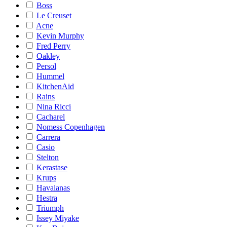
Boss
Le Creuset
Acne
Kevin Murphy
Fred Perry
Oakley
Persol
Hummel
KitchenAid
Rains
Nina Ricci
Cacharel
Nomess Copenhagen
Carrera
Casio
Stelton
Kerastase
Krups
Havaianas
Hestra
Triumph
Issey Miyake