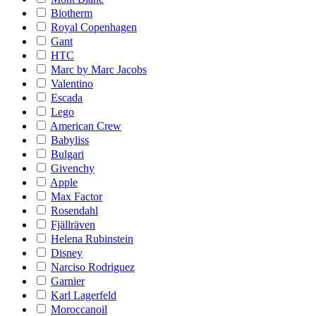
Biotherm
Royal Copenhagen
Gant
HTC
Marc by Marc Jacobs
Valentino
Escada
Lego
American Crew
Babyliss
Bulgari
Givenchy
Apple
Max Factor
Rosendahl
Fjällräven
Helena Rubinstein
Disney
Narciso Rodriguez
Garnier
Karl Lagerfeld
Moroccanoil