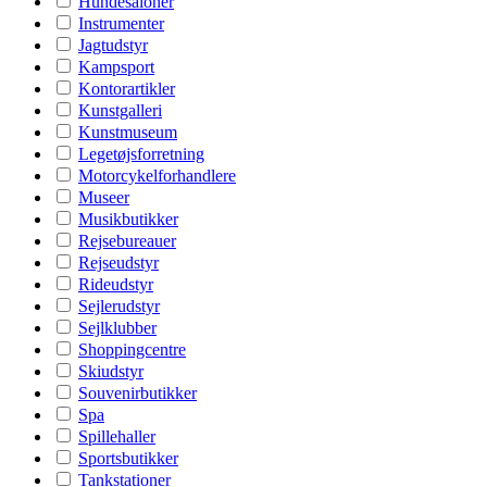
Hundesaloner
Instrumenter
Jagtudstyr
Kampsport
Kontorartikler
Kunstgalleri
Kunstmuseum
Legetøjsforretning
Motorcykelforhandlere
Museer
Musikbutikker
Rejsebureauer
Rejseudstyr
Rideudstyr
Sejlerudstyr
Sejlklubber
Shoppingcentre
Skiudstyr
Souvenirbutikker
Spa
Spillehaller
Sportsbutikker
Tankstationer