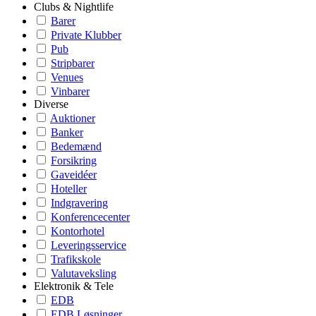
Clubs & Nightlife
Barer
Private Klubber
Pub
Stripbarer
Venues
Vinbarer
Diverse
Auktioner
Banker
Bedemænd
Forsikring
Gaveidéer
Hoteller
Indgravering
Konferencecenter
Kontorhotel
Leveringsservice
Trafikskole
Valutaveksling
Elektronik & Tele
EDB
EDB Løsninger