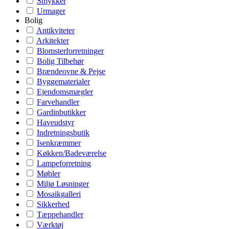
Smykker
Urmager
Bolig
Antikviteter
Arkitekter
Blomsterforretninger
Bolig Tilbehør
Brændeovne & Pejse
Byggematerialer
Ejendomsmægler
Farvehandler
Gardinbutikker
Haveudstyr
Indretningsbutik
Isenkræmmer
Køkken/Badeværelse
Lampeforretning
Møbler
Miljø Løsninger
Mosaikgalleri
Sikkerhed
Tæppehandler
Værktøj