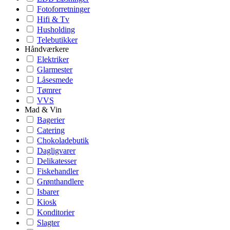
Fotoforretninger
Hifi & Tv
Husholding
Telebutikker
Håndværkere
Elektriker
Glarmester
Låsesmede
Tømrer
VVS
Mad & Vin
Bagerier
Catering
Chokoladebutik
Dagligvarer
Delikatesser
Fiskehandler
Grønthandlere
Isbarer
Kiosk
Konditorier
Slagter