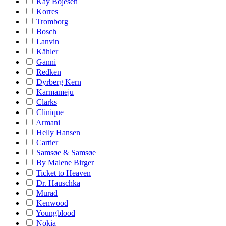
Kay Bojesen
Korres
Tromborg
Bosch
Lanvin
Kähler
Ganni
Redken
Dyrberg Kern
Karmameju
Clarks
Clinique
Armani
Helly Hansen
Cartier
Samsøe & Samsøe
By Malene Birger
Ticket to Heaven
Dr. Hauschka
Murad
Kenwood
Youngblood
Nokia