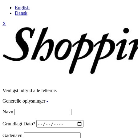
English
Dansk
X
Venligst udfyld alle felterne.
Generelle oplysninger
-
Navn
Grundlagt Dato?
Gadenavn