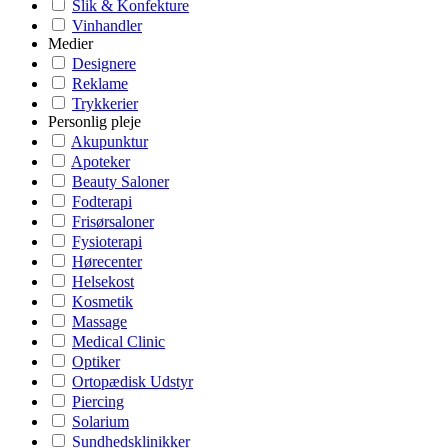
Slik & Konfekture
Vinhandler
Medier
Designere
Reklame
Trykkerier
Personlig pleje
Akupunktur
Apoteker
Beauty Saloner
Fodterapi
Frisørsaloner
Fysioterapi
Hørecenter
Helsekost
Kosmetik
Massage
Medical Clinic
Optiker
Ortopædisk Udstyr
Piercing
Solarium
Sundhedsklinikker