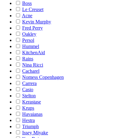
Boss
Le Creuset
Acne
Kevin Murphy
Fred Perry
Oakley
Persol
Hummel
KitchenAid
Rains
Nina Ricci
Cacharel
Nomess Copenhagen
Carrera
Casio
Stelton
Kerastase
Krups
Havaianas
Hestra
Triumph
Issey Miyake