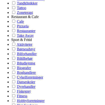
Tandklinikker
Tattoo
Zoneterapi
Restaurant & Cafe
Cafe
Pizzaria
Restauranter
Take Away
Sport & Fritid
Aktiviteter
Børneudstyr
Bilforhandler
Biltilbehør
Biludlejning
Biografer
Boghandlere
Cykelforretninger
Danseskoler
Dyrehandler
Fiskegrej
Fitness
Hobbyforretninger