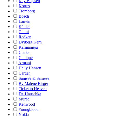
Kay Bojesen
Korres
Tromborg
Bosch
Lanvin
Kähler
Ganni
Redken
Dyrberg Kern
Karmameju
Clarks
Clinique
Armani
Helly Hansen
Cartier
Samsøe & Samsøe
By Malene Birger
Ticket to Heaven
Dr. Hauschka
Murad
Kenwood
Youngblood
Nokia