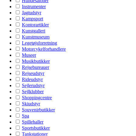
Hundesaloner
Instrumenter
Jagtudstyr
Kampsport
Kontorartikler
Kunstgalleri
Kunstmuseum
Legetøjsforretning
Motorcykelforhandlere
Museer
Musikbutikker
Rejsebureauer
Rejseudstyr
Rideudstyr
Sejlerudstyr
Sejlklubber
Shoppingcentre
Skiudstyr
Souvenirbutikker
Spa
Spillehaller
Sportsbutikker
Tankstationer