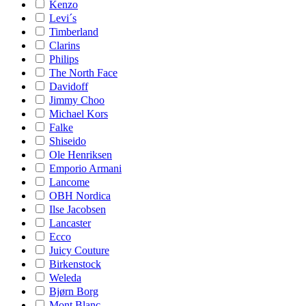
Kenzo
Levi´s
Timberland
Clarins
Philips
The North Face
Davidoff
Jimmy Choo
Michael Kors
Falke
Shiseido
Ole Henriksen
Emporio Armani
Lancome
OBH Nordica
Ilse Jacobsen
Lancaster
Ecco
Juicy Couture
Birkenstock
Weleda
Bjørn Borg
Mont Blanc