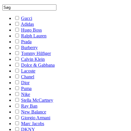
Gucci
Adidas
Hugo Boss
Ralph Lauren
Prada
Burberry
Tommy Hilfiger
Calvin Klein
Dolce & Gabbana
Lacoste
Chanel
Dior
Puma
Nike
Stella McCartney
Ray Ban
New Balance
Giorgio Armani
Marc Jacobs
DKNY