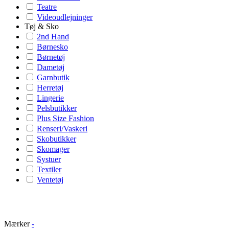
Teatre
Videoudlejninger
Tøj & Sko
2nd Hand
Børnesko
Børnetøj
Dametøj
Garnbutik
Herretøj
Lingerie
Pelsbutikker
Plus Size Fashion
Renseri/Vaskeri
Skobutikker
Skomager
Systuer
Textiler
Ventetøj
Mærker
-