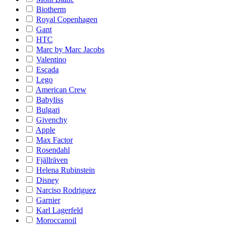
Biotherm
Royal Copenhagen
Gant
HTC
Marc by Marc Jacobs
Valentino
Escada
Lego
American Crew
Babyliss
Bulgari
Givenchy
Apple
Max Factor
Rosendahl
Fjällräven
Helena Rubinstein
Disney
Narciso Rodriguez
Garnier
Karl Lagerfeld
Moroccanoil