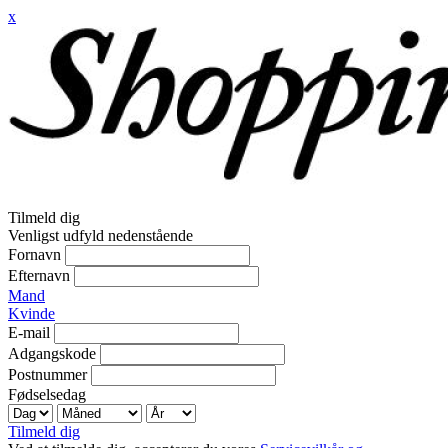
x
Tilmeld dig
Venligst udfyld nedenstående
Fornavn
Efternavn
Mand
Kvinde
E-mail
Adgangskode
Postnummer
Fødselsedag
Tilmeld dig