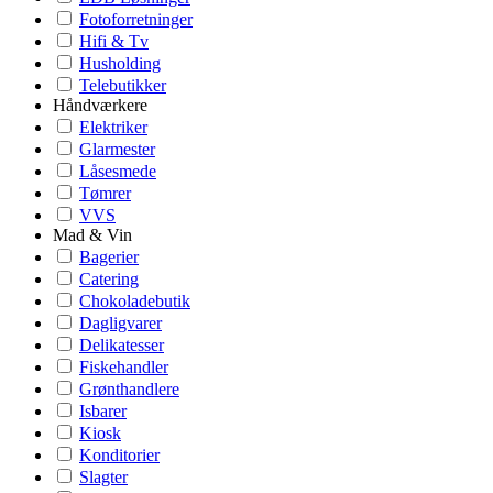
Fotoforretninger
Hifi & Tv
Husholding
Telebutikker
Håndværkere
Elektriker
Glarmester
Låsesmede
Tømrer
VVS
Mad & Vin
Bagerier
Catering
Chokoladebutik
Dagligvarer
Delikatesser
Fiskehandler
Grønthandlere
Isbarer
Kiosk
Konditorier
Slagter