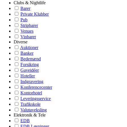
Clubs & Nightlife
Barer
Private Klubber
Pub
Stripbarer
Venues
Vinbarer
Diverse
Auktioner
Banker
Bedemænd
Forsikring
Gaveidéer
Hoteller
Indgravering
Konferencecenter
Kontorhotel
Leveringsservice
Trafikskole
Valutaveksling
Elektronik & Tele
EDB
EDB Løsninger