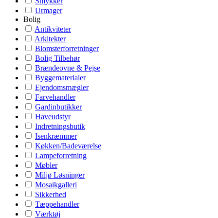
Smykker
Urmager
Bolig
Antikviteter
Arkitekter
Blomsterforretninger
Bolig Tilbehør
Brændeovne & Pejse
Byggematerialer
Ejendomsmægler
Farvehandler
Gardinbutikker
Haveudstyr
Indretningsbutik
Isenkræmmer
Køkken/Badeværelse
Lampeforretning
Møbler
Miljø Løsninger
Mosaikgalleri
Sikkerhed
Tæppehandler
Værktøj