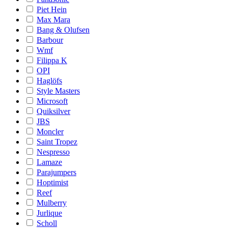
Piet Hein
Max Mara
Bang & Olufsen
Barbour
Wmf
Filippa K
OPI
Haglöfs
Style Masters
Microsoft
Quiksilver
JBS
Moncler
Saint Tropez
Nespresso
Lamaze
Parajumpers
Hoptimist
Reef
Mulberry
Jurlique
Scholl