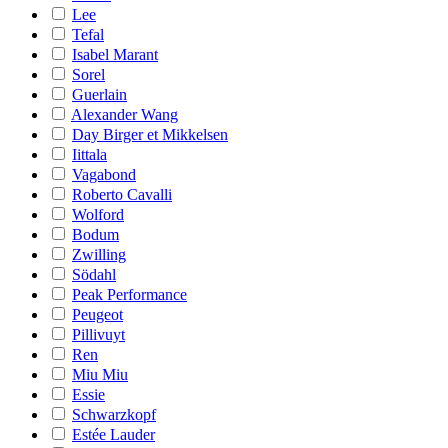
Lee
Tefal
Isabel Marant
Sorel
Guerlain
Alexander Wang
Day Birger et Mikkelsen
Iittala
Vagabond
Roberto Cavalli
Wolford
Bodum
Zwilling
Södahl
Peak Performance
Peugeot
Pillivuyt
Ren
Miu Miu
Essie
Schwarzkopf
Estée Lauder