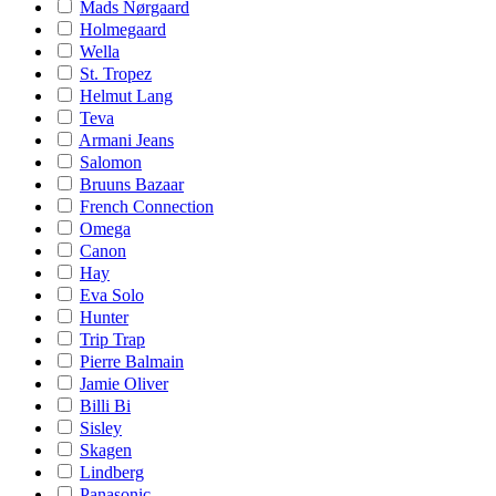
Mads Nørgaard
Holmegaard
Wella
St. Tropez
Helmut Lang
Teva
Armani Jeans
Salomon
Bruuns Bazaar
French Connection
Omega
Canon
Hay
Eva Solo
Hunter
Trip Trap
Pierre Balmain
Jamie Oliver
Billi Bi
Sisley
Skagen
Lindberg
Panasonic