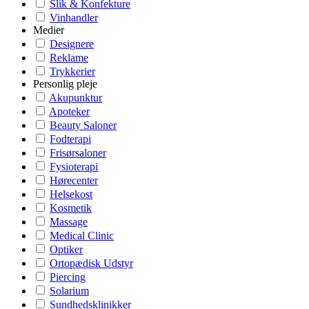
Slik & Konfekture
Vinhandler
Medier
Designere
Reklame
Trykkerier
Personlig pleje
Akupunktur
Apoteker
Beauty Saloner
Fodterapi
Frisørsaloner
Fysioterapi
Hørecenter
Helsekost
Kosmetik
Massage
Medical Clinic
Optiker
Ortopædisk Udstyr
Piercing
Solarium
Sundhedsklinikker