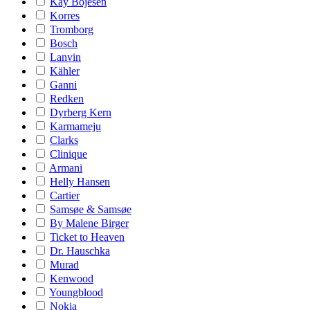
Kay Bojesen
Korres
Tromborg
Bosch
Lanvin
Kähler
Ganni
Redken
Dyrberg Kern
Karmameju
Clarks
Clinique
Armani
Helly Hansen
Cartier
Samsøe & Samsøe
By Malene Birger
Ticket to Heaven
Dr. Hauschka
Murad
Kenwood
Youngblood
Nokia