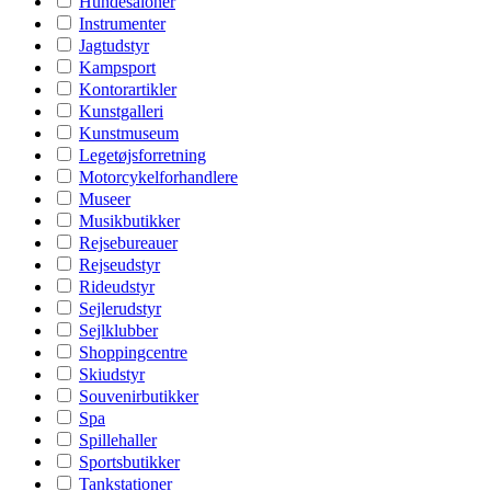
Hundesaloner
Instrumenter
Jagtudstyr
Kampsport
Kontorartikler
Kunstgalleri
Kunstmuseum
Legetøjsforretning
Motorcykelforhandlere
Museer
Musikbutikker
Rejsebureauer
Rejseudstyr
Rideudstyr
Sejlerudstyr
Sejlklubber
Shoppingcentre
Skiudstyr
Souvenirbutikker
Spa
Spillehaller
Sportsbutikker
Tankstationer