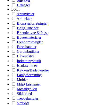
Smykker
Urmager
Bolig
Antikviteter
Arkitekter
Blomsterforretninger
Bolig Tilbehør
Brændeovne & Pejse
Byggematerialer
Ejendomsmægler
Farvehandler
Gardinbutikker
Haveudstyr
Indretningsbutik
Isenkræmmer
Køkken/Badeværelse
Lampeforretning
Møbler
Miljø Løsninger
Mosaikgalleri
Sikkerhed
Tæppehandler
Værktøj