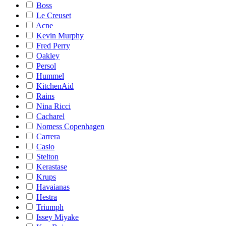
Boss
Le Creuset
Acne
Kevin Murphy
Fred Perry
Oakley
Persol
Hummel
KitchenAid
Rains
Nina Ricci
Cacharel
Nomess Copenhagen
Carrera
Casio
Stelton
Kerastase
Krups
Havaianas
Hestra
Triumph
Issey Miyake