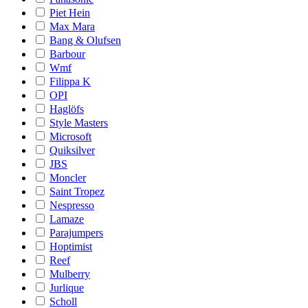
Piet Hein
Max Mara
Bang & Olufsen
Barbour
Wmf
Filippa K
OPI
Haglöfs
Style Masters
Microsoft
Quiksilver
JBS
Moncler
Saint Tropez
Nespresso
Lamaze
Parajumpers
Hoptimist
Reef
Mulberry
Jurlique
Scholl