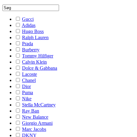
Gucci
Adidas
Hugo Boss
Ralph Lauren
Prada
Burberry
Tommy Hilfiger
Calvin Klein
Dolce & Gabbana
Lacoste
Chanel
Dior
Puma
Nike
Stella McCartney
Ray Ban
New Balance
Giorgio Armani
Marc Jacobs
DKNY