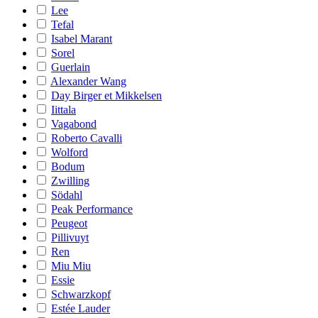
Lee
Tefal
Isabel Marant
Sorel
Guerlain
Alexander Wang
Day Birger et Mikkelsen
Iittala
Vagabond
Roberto Cavalli
Wolford
Bodum
Zwilling
Södahl
Peak Performance
Peugeot
Pillivuyt
Ren
Miu Miu
Essie
Schwarzkopf
Estée Lauder