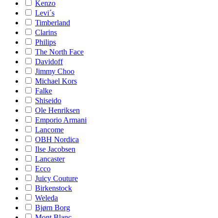
Kenzo
Levi´s
Timberland
Clarins
Philips
The North Face
Davidoff
Jimmy Choo
Michael Kors
Falke
Shiseido
Ole Henriksen
Emporio Armani
Lancome
OBH Nordica
Ilse Jacobsen
Lancaster
Ecco
Juicy Couture
Birkenstock
Weleda
Bjørn Borg
Mont Blanc