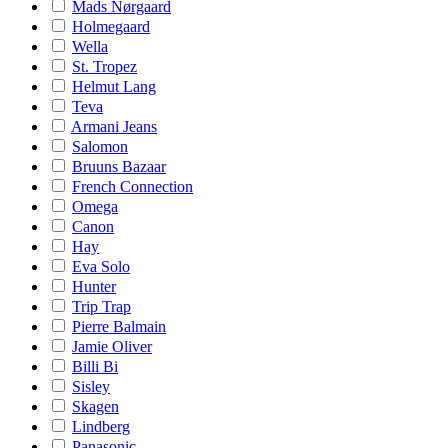
Mads Nørgaard
Holmegaard
Wella
St. Tropez
Helmut Lang
Teva
Armani Jeans
Salomon
Bruuns Bazaar
French Connection
Omega
Canon
Hay
Eva Solo
Hunter
Trip Trap
Pierre Balmain
Jamie Oliver
Billi Bi
Sisley
Skagen
Lindberg
Panasonic