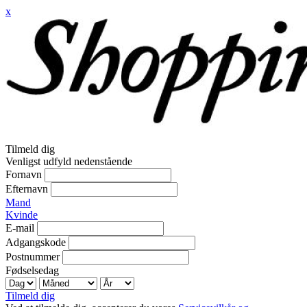
x
Tilmeld dig
Venligst udfyld nedenstående
Fornavn
Efternavn
Mand
Kvinde
E-mail
Adgangskode
Postnummer
Fødselsedag
Tilmeld dig