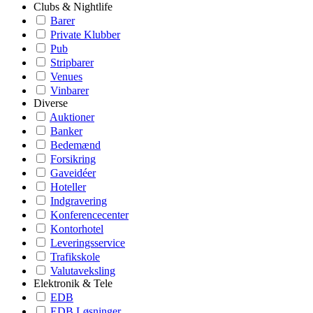
Clubs & Nightlife
Barer
Private Klubber
Pub
Stripbarer
Venues
Vinbarer
Diverse
Auktioner
Banker
Bedemænd
Forsikring
Gaveidéer
Hoteller
Indgravering
Konferencecenter
Kontorhotel
Leveringsservice
Trafikskole
Valutaveksling
Elektronik & Tele
EDB
EDB Løsninger