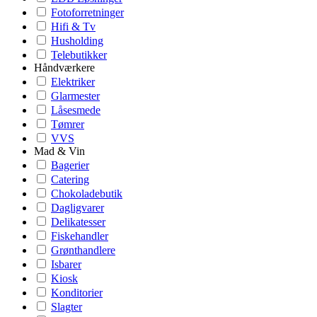
Fotoforretninger
Hifi & Tv
Husholding
Telebutikker
Håndværkere
Elektriker
Glarmester
Låsesmede
Tømrer
VVS
Mad & Vin
Bagerier
Catering
Chokoladebutik
Dagligvarer
Delikatesser
Fiskehandler
Grønthandlere
Isbarer
Kiosk
Konditorier
Slagter