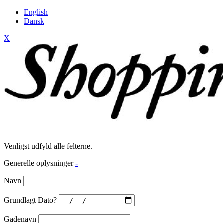
English
Dansk
X
Venligst udfyld alle felterne.
Generelle oplysninger
-
Navn
Grundlagt Dato?
Gadenavn