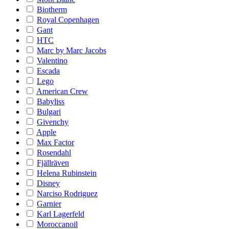
Biotherm
Royal Copenhagen
Gant
HTC
Marc by Marc Jacobs
Valentino
Escada
Lego
American Crew
Babyliss
Bulgari
Givenchy
Apple
Max Factor
Rosendahl
Fjällräven
Helena Rubinstein
Disney
Narciso Rodriguez
Garnier
Karl Lagerfeld
Moroccanoil