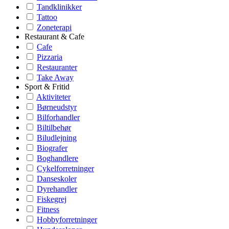
Tandklinikker
Tattoo
Zoneterapi
Restaurant & Cafe
Cafe
Pizzaria
Restauranter
Take Away
Sport & Fritid
Aktiviteter
Børneudstyr
Bilforhandler
Biltilbehør
Biludlejning
Biografer
Boghandlere
Cykelforretninger
Danseskoler
Dyrehandler
Fiskegrej
Fitness
Hobbyforretninger