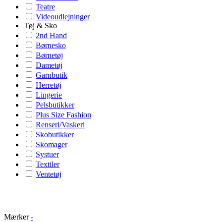
Teatre
Videoudlejninger
Tøj & Sko
2nd Hand
Børnesko
Børnetøj
Dametøj
Garnbutik
Herretøj
Lingerie
Pelsbutikker
Plus Size Fashion
Renseri/Vaskeri
Skobutikker
Skomager
Systuer
Textiler
Ventetøj
Mærker
-