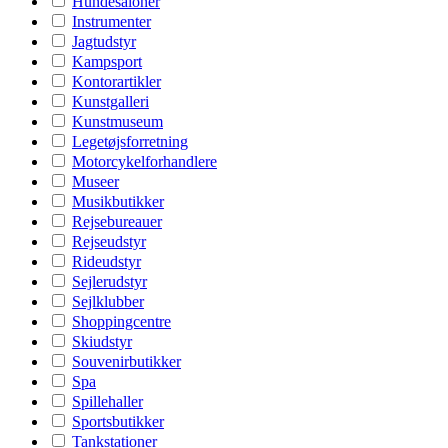
Hundesaloner
Instrumenter
Jagtudstyr
Kampsport
Kontorartikler
Kunstgalleri
Kunstmuseum
Legetøjsforretning
Motorcykelforhandlere
Museer
Musikbutikker
Rejsebureauer
Rejseudstyr
Rideudstyr
Sejlerudstyr
Sejlklubber
Shoppingcentre
Skiudstyr
Souvenirbutikker
Spa
Spillehaller
Sportsbutikker
Tankstationer