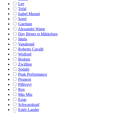
Lee
Tefal
Isabel Marant
Sorel
Guerlain
Alexander Wang
Day Birger et Mikkelsen
Iittala
Vagabond
Roberto Cavalli
Wolford
Bodum
Zwilling
Södahl
Peak Performance
Peugeot
Pillivuyt
Ren
Miu Miu
Essie
Schwarzkopf
Estée Lauder