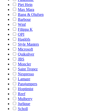
Piet Hein
Max Mara
Bang & Olufsen
Barbour
Wmf
Filippa K
OPI
Haglöfs
Style Masters
Microsoft
Quiksilver
JBS
Moncler
Saint Tropez
Nespresso
Lamaze
Parajumpers
Hoptimist
Reef
Mulberry
Jurlique
Scholl