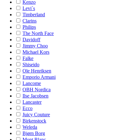
Kenzo
Levi´s
Timberland
Clarins
Philips
The North Face
Davidoff
Jimmy Choo
Michael Kors
Falke
Shiseido
Ole Henriksen
Emporio Armani
Lancome
OBH Nordica
Ilse Jacobsen
Lancaster
Ecco
Juicy Couture
Birkenstock
Weleda
Bjørn Borg
Mont Blanc