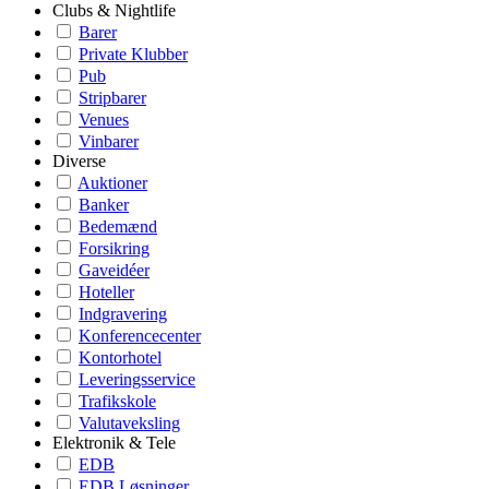
Clubs & Nightlife
Barer
Private Klubber
Pub
Stripbarer
Venues
Vinbarer
Diverse
Auktioner
Banker
Bedemænd
Forsikring
Gaveidéer
Hoteller
Indgravering
Konferencecenter
Kontorhotel
Leveringsservice
Trafikskole
Valutaveksling
Elektronik & Tele
EDB
EDB Løsninger