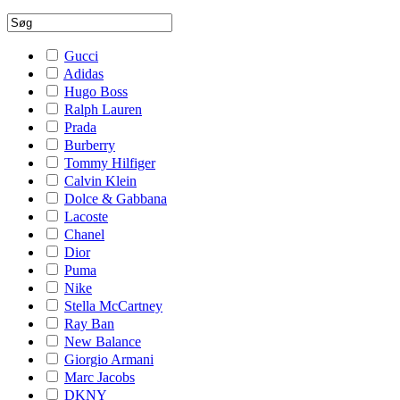
Gucci
Adidas
Hugo Boss
Ralph Lauren
Prada
Burberry
Tommy Hilfiger
Calvin Klein
Dolce & Gabbana
Lacoste
Chanel
Dior
Puma
Nike
Stella McCartney
Ray Ban
New Balance
Giorgio Armani
Marc Jacobs
DKNY