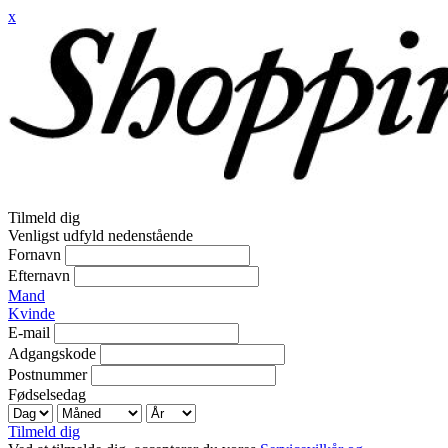
x
Tilmeld dig
Venligst udfyld nedenstående
Fornavn
Efternavn
Mand
Kvinde
E-mail
Adgangskode
Postnummer
Fødselsedag
Tilmeld dig