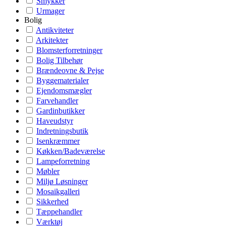
Smykker
Urmager
Bolig
Antikviteter
Arkitekter
Blomsterforretninger
Bolig Tilbehør
Brændeovne & Pejse
Byggematerialer
Ejendomsmægler
Farvehandler
Gardinbutikker
Haveudstyr
Indretningsbutik
Isenkræmmer
Køkken/Badeværelse
Lampeforretning
Møbler
Miljø Løsninger
Mosaikgalleri
Sikkerhed
Tæppehandler
Værktøj