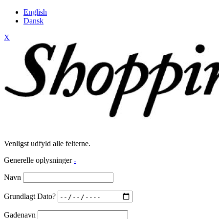
English
Dansk
X
Venligst udfyld alle felterne.
Generelle oplysninger
-
Navn
Grundlagt Dato?
Gadenavn