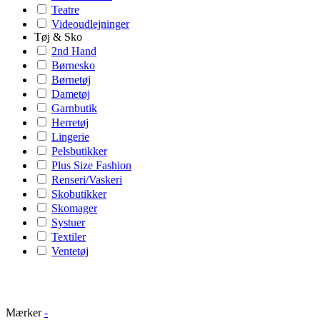
Teatre
Videoudlejninger
Tøj & Sko
2nd Hand
Børnesko
Børnetøj
Dametøj
Garnbutik
Herretøj
Lingerie
Pelsbutikker
Plus Size Fashion
Renseri/Vaskeri
Skobutikker
Skomager
Systuer
Textiler
Ventetøj
Mærker
-