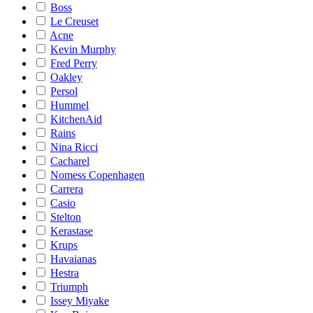
Boss
Le Creuset
Acne
Kevin Murphy
Fred Perry
Oakley
Persol
Hummel
KitchenAid
Rains
Nina Ricci
Cacharel
Nomess Copenhagen
Carrera
Casio
Stelton
Kerastase
Krups
Havaianas
Hestra
Triumph
Issey Miyake