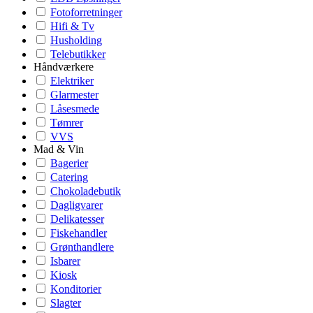
Fotoforretninger
Hifi & Tv
Husholding
Telebutikker
Håndværkere
Elektriker
Glarmester
Låsesmede
Tømrer
VVS
Mad & Vin
Bagerier
Catering
Chokoladebutik
Dagligvarer
Delikatesser
Fiskehandler
Grønthandlere
Isbarer
Kiosk
Konditorier
Slagter