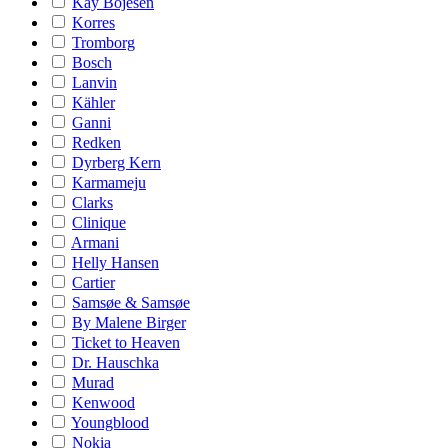
Kay Bojesen
Korres
Tromborg
Bosch
Lanvin
Kähler
Ganni
Redken
Dyrberg Kern
Karmameju
Clarks
Clinique
Armani
Helly Hansen
Cartier
Samsøe & Samsøe
By Malene Birger
Ticket to Heaven
Dr. Hauschka
Murad
Kenwood
Youngblood
Nokia