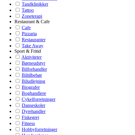
Tandklinikker
Tattoo
Zoneterapi
Restaurant & Cafe
Cafe
Pizzaria
Restauranter
Take Away
Sport & Fritid
Aktiviteter
Børneudstyr
Bilforhandler
Biltilbehør
Biludlejning
Biografer
Boghandlere
Cykelforretninger
Danseskoler
Dyrehandler
Fiskegrej
Fitness
Hobbyforretninger