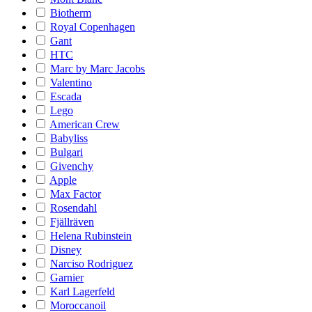
Biotherm
Royal Copenhagen
Gant
HTC
Marc by Marc Jacobs
Valentino
Escada
Lego
American Crew
Babyliss
Bulgari
Givenchy
Apple
Max Factor
Rosendahl
Fjällräven
Helena Rubinstein
Disney
Narciso Rodriguez
Garnier
Karl Lagerfeld
Moroccanoil