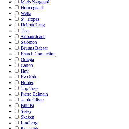
Mads Nørgaard
Holmegaard
Wella
St. Tropez
Helmut Lang
Teva
Armani Jeans
Salomon
Bruuns Bazaar
French Connection
Omega
Canon
Hay
Eva Solo
Hunter
Trip Trap
Pierre Balmain
Jamie Oliver
Billi Bi
Sisley
Skagen
Lindberg
Panasonic