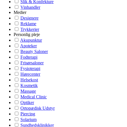
Slik & Konfekture
Vinhandler
Medier
Designere
Reklame
Trykkerier
Personlig pleje
Akupunktur
Apoteker
Beauty Saloner
Fodterapi
Frisørsaloner
Fysioterapi
Hørecenter
Helsekost
Kosmetik
Massage
Medical Clinic
Optiker
Ortopædisk Udstyr
Piercing
Solarium
Sundhedsklinikker