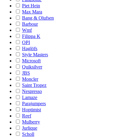
Piet Hein
Max Mara
Bang & Olufsen
Barbour
Wmf
Filippa K
OPI
Haglöfs
Style Masters
Microsoft
Quiksilver
JBS
Moncler
Saint Tropez
Nespresso
Lamaze
Parajumpers
Hoptimist
Reef
Mulberry
Jurlique
Scholl