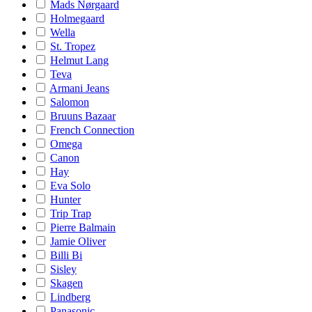
Mads Nørgaard
Holmegaard
Wella
St. Tropez
Helmut Lang
Teva
Armani Jeans
Salomon
Bruuns Bazaar
French Connection
Omega
Canon
Hay
Eva Solo
Hunter
Trip Trap
Pierre Balmain
Jamie Oliver
Billi Bi
Sisley
Skagen
Lindberg
Panasonic