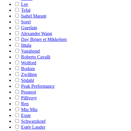
Lee
Tefal
Isabel Marant
Sorel
Guerlain
Alexander Wang
Day Birger et Mikkelsen
Iittala
Vagabond
Roberto Cavalli
Wolford
Bodum
Zwilling
Södahl
Peak Performance
Peugeot
Pillivuyt
Ren
Miu Miu
Essie
Schwarzkopf
Estée Lauder