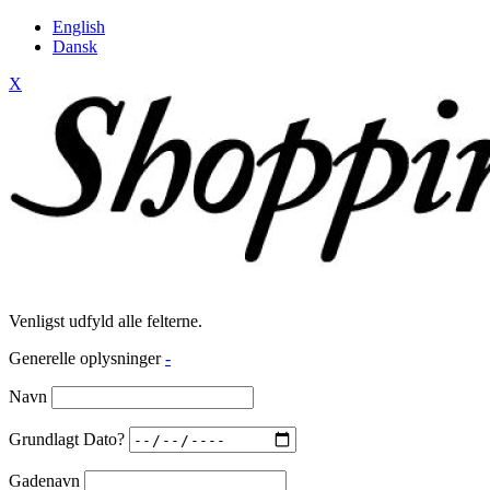
English
Dansk
X
Venligst udfyld alle felterne.
Generelle oplysninger
-
Navn
Grundlagt Dato?
Gadenavn