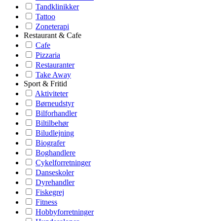
Tandklinikker
Tattoo
Zoneterapi
Restaurant & Cafe
Cafe
Pizzaria
Restauranter
Take Away
Sport & Fritid
Aktiviteter
Børneudstyr
Bilforhandler
Biltilbehør
Biludlejning
Biografer
Boghandlere
Cykelforretninger
Danseskoler
Dyrehandler
Fiskegrej
Fitness
Hobbyforretninger