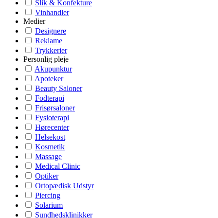
Slik & Konfekture
Vinhandler
Medier
Designere
Reklame
Trykkerier
Personlig pleje
Akupunktur
Apoteker
Beauty Saloner
Fodterapi
Frisørsaloner
Fysioterapi
Hørecenter
Helsekost
Kosmetik
Massage
Medical Clinic
Optiker
Ortopædisk Udstyr
Piercing
Solarium
Sundhedsklinikker