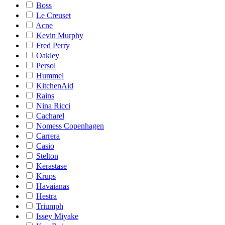
Boss
Le Creuset
Acne
Kevin Murphy
Fred Perry
Oakley
Persol
Hummel
KitchenAid
Rains
Nina Ricci
Cacharel
Nomess Copenhagen
Carrera
Casio
Stelton
Kerastase
Krups
Havaianas
Hestra
Triumph
Issey Miyake