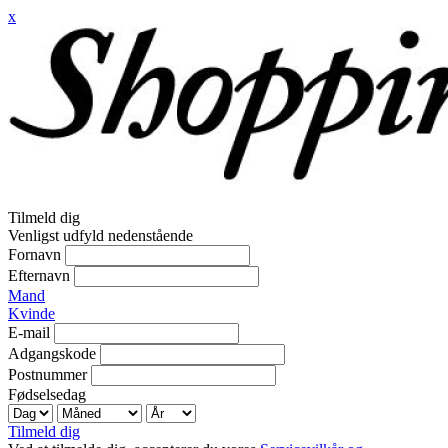
x
Tilmeld dig
Venligst udfyld nedenstående
Fornavn
Efternavn
Mand
Kvinde
E-mail
Adgangskode
Postnummer
Fødselsedag
Tilmeld dig