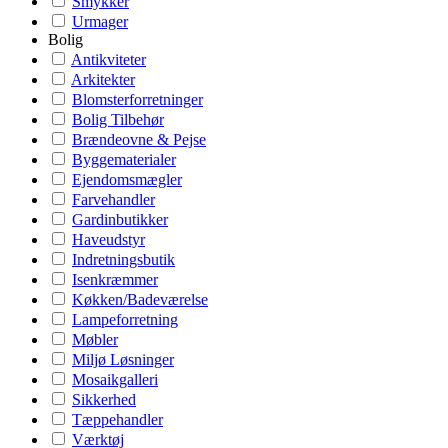
Smykker
Urmager
Bolig
Antikviteter
Arkitekter
Blomsterforretninger
Bolig Tilbehør
Brændeovne & Pejse
Byggematerialer
Ejendomsmægler
Farvehandler
Gardinbutikker
Haveudstyr
Indretningsbutik
Isenkræmmer
Køkken/Badeværelse
Lampeforretning
Møbler
Miljø Løsninger
Mosaikgalleri
Sikkerhed
Tæppehandler
Værktøj