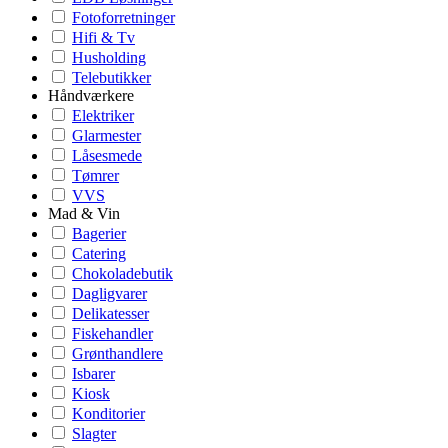
Fotoforretninger
Hifi & Tv
Husholding
Telebutikker
Håndværkere
Elektriker
Glarmester
Låsesmede
Tømrer
VVS
Mad & Vin
Bagerier
Catering
Chokoladebutik
Dagligvarer
Delikatesser
Fiskehandler
Grønthandlere
Isbarer
Kiosk
Konditorier
Slagter