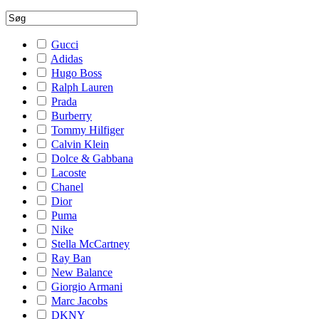
Gucci
Adidas
Hugo Boss
Ralph Lauren
Prada
Burberry
Tommy Hilfiger
Calvin Klein
Dolce & Gabbana
Lacoste
Chanel
Dior
Puma
Nike
Stella McCartney
Ray Ban
New Balance
Giorgio Armani
Marc Jacobs
DKNY