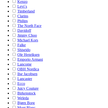
Kenzo
Levi´s
Timberland
Clarins
Philips
The North Face
Davidoff
Jimmy Choo
Michael Kors
Falke
Shiseido
Ole Henriksen
Emporio Armani
Lancome
OBH Nordica
Ilse Jacobsen
Lancaster
Ecco
Juicy Couture
Birkenstock
Weleda
Bjørn Borg
Mont Blanc