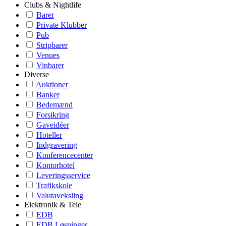
Clubs & Nightlife
Barer
Private Klubber
Pub
Stripbarer
Venues
Vinbarer
Diverse
Auktioner
Banker
Bedemænd
Forsikring
Gaveidéer
Hoteller
Indgravering
Konferencecenter
Kontorhotel
Leveringsservice
Trafikskole
Valutaveksling
Elektronik & Tele
EDB
EDB Løsninger