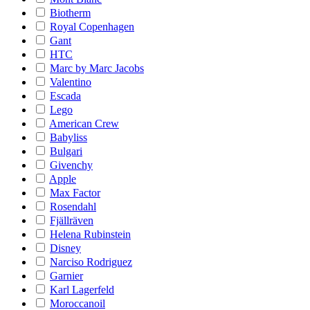
Biotherm
Royal Copenhagen
Gant
HTC
Marc by Marc Jacobs
Valentino
Escada
Lego
American Crew
Babyliss
Bulgari
Givenchy
Apple
Max Factor
Rosendahl
Fjällräven
Helena Rubinstein
Disney
Narciso Rodriguez
Garnier
Karl Lagerfeld
Moroccanoil