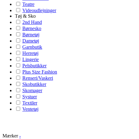
Teatre
Videoudlejninger
Tøj & Sko
2nd Hand
Børnesko
Børnetøj
Dametøj
Garnbutik
Herretøj
Lingerie
Pelsbutikker
Plus Size Fashion
Renseri/Vaskeri
Skobutikker
Skomager
Systuer
Textiler
Ventetøj
Mærker
-