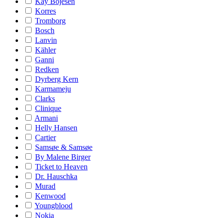
Kay Bojesen
Korres
Tromborg
Bosch
Lanvin
Kähler
Ganni
Redken
Dyrberg Kern
Karmameju
Clarks
Clinique
Armani
Helly Hansen
Cartier
Samsøe & Samsøe
By Malene Birger
Ticket to Heaven
Dr. Hauschka
Murad
Kenwood
Youngblood
Nokia