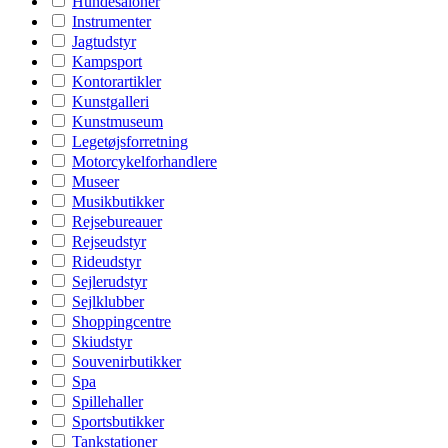
Hundesaloner
Instrumenter
Jagtudstyr
Kampsport
Kontorartikler
Kunstgalleri
Kunstmuseum
Legetøjsforretning
Motorcykelforhandlere
Museer
Musikbutikker
Rejsebureauer
Rejseudstyr
Rideudstyr
Sejlerudstyr
Sejlklubber
Shoppingcentre
Skiudstyr
Souvenirbutikker
Spa
Spillehaller
Sportsbutikker
Tankstationer