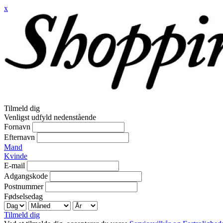
x
Tilmeld dig
Venligst udfyld nedenstående
Fornavn
Efternavn
Mand
Kvinde
E-mail
Adgangskode
Postnummer
Fødselsedag
Tilmeld dig