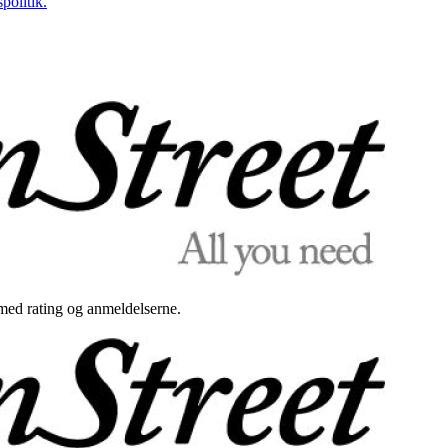
politik.
med rating og anmeldelserne.