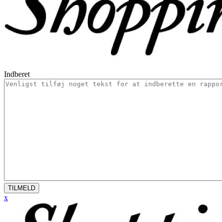
Indberet
TILMELD
x