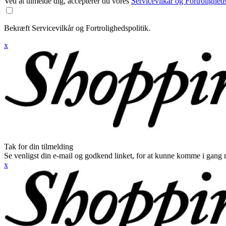
Ved at tilmelde dig, accepterer du vores
Servicevilkår og Fortroligheds
Bekræft Servicevilkår og Fortrolighedspolitik.
x
Tak for din tilmelding
Se venligst din e-mail og godkend linket, for at kunne komme i gang 
x