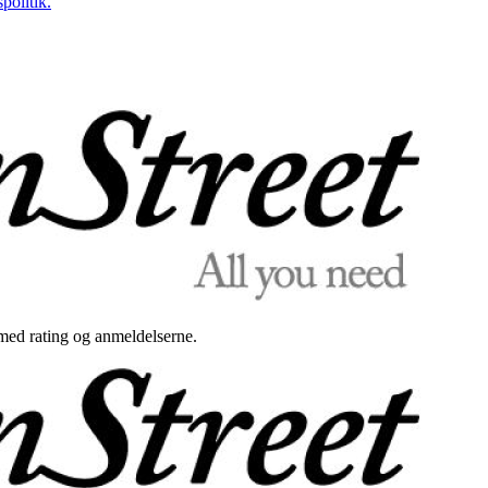
politik.
med rating og anmeldelserne.