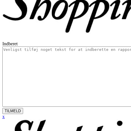
Indberet
TILMELD
x