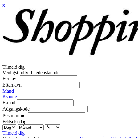
x
Tilmeld dig
Venligst udfyld nedenstående
Fornavn
Efternavn
Mand
Kvinde
E-mail
Adgangskode
Postnummer
Fødselsedag
Tilmeld dig