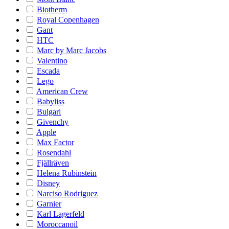
Biotherm
Royal Copenhagen
Gant
HTC
Marc by Marc Jacobs
Valentino
Escada
Lego
American Crew
Babyliss
Bulgari
Givenchy
Apple
Max Factor
Rosendahl
Fjällräven
Helena Rubinstein
Disney
Narciso Rodriguez
Garnier
Karl Lagerfeld
Moroccanoil