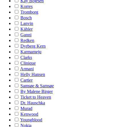
Kay Bojesen
Korres
Tromborg
Bosch
Lanvin
Kähler
Ganni
Redken
Dyrberg Kern
Karmameju
Clarks
Clinique
Armani
Helly Hansen
Cartier
Samsøe & Samsøe
By Malene Birger
Ticket to Heaven
Dr. Hauschka
Murad
Kenwood
Youngblood
Nokia