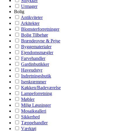
Smykker
Urmager
Bolig
Antikviteter
Arkitekter
Blomsterforretninger
Bolig Tilbehør
Brændeovne & Pejse
Byggematerialer
Ejendomsmægler
Farvehandler
Gardinbutikker
Haveudstyr
Indretningsbutik
Isenkræmmer
Køkken/Badeværelse
Lampeforretning
Møbler
Miljø Løsninger
Mosaikgalleri
Sikkerhed
Tæppehandler
Værktøj