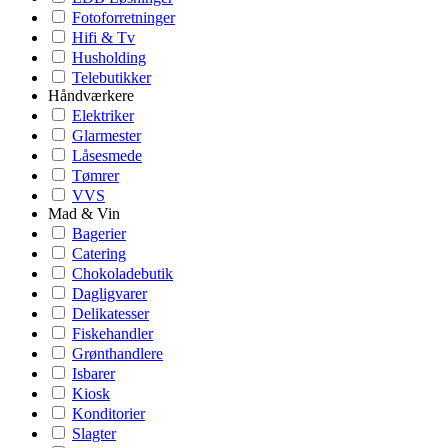
Fotoforretninger
Hifi & Tv
Husholding
Telebutikker
Håndværkere
Elektriker
Glarmester
Låsesmede
Tømrer
VVS
Mad & Vin
Bagerier
Catering
Chokoladebutik
Dagligvarer
Delikatesser
Fiskehandler
Grønthandlere
Isbarer
Kiosk
Konditorier
Slagter