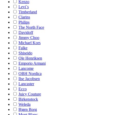
Kenzo
Levi´s
Timberland
Clarins
Philips
The North Face
Davidoff
Jimmy Choo
Michael Kors
Falke
Shiseido
Ole Henriksen
Emporio Armani
Lancome
OBH Nordica
Ilse Jacobsen
Lancaster
Ecco
Juicy Couture
Birkenstock
Weleda
Bjørn Borg
Mont Blanc