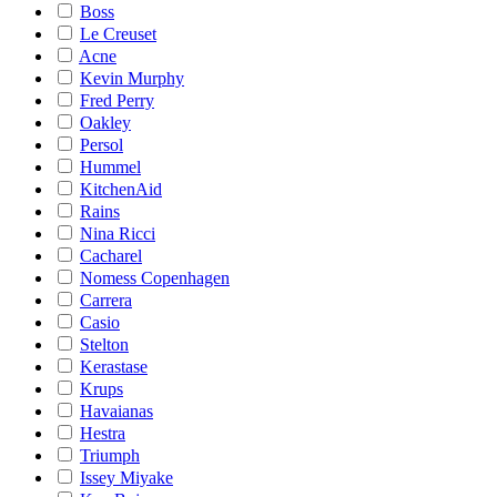
Boss
Le Creuset
Acne
Kevin Murphy
Fred Perry
Oakley
Persol
Hummel
KitchenAid
Rains
Nina Ricci
Cacharel
Nomess Copenhagen
Carrera
Casio
Stelton
Kerastase
Krups
Havaianas
Hestra
Triumph
Issey Miyake