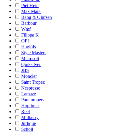
Piet Hein
Max Mara
Bang & Olufsen
Barbour
Wmf
Filippa K
OPI
Haglöfs
Style Masters
Microsoft
Quiksilver
JBS
Moncler
Saint Tropez
Nespresso
Lamaze
Parajumpers
Hoptimist
Reef
Mulberry
Jurlique
Scholl