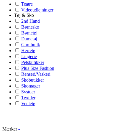
Teatre
Videoudlejninger
Tøj & Sko
2nd Hand
Børnesko
Børnetøj
Dametøj
Garnbutik
Herretøj
Lingerie
Pelsbutikker
Plus Size Fashion
Renseri/Vaskeri
Skobutikker
Skomager
Systuer
Textiler
Ventetøj
Mærker
-