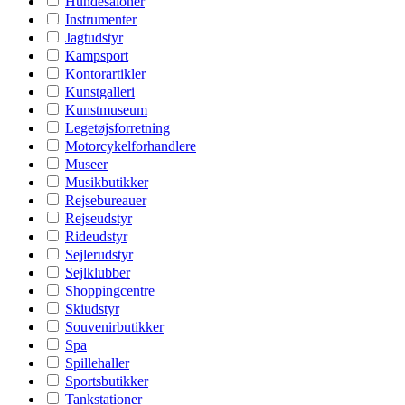
Hundesaloner
Instrumenter
Jagtudstyr
Kampsport
Kontorartikler
Kunstgalleri
Kunstmuseum
Legetøjsforretning
Motorcykelforhandlere
Museer
Musikbutikker
Rejsebureauer
Rejseudstyr
Rideudstyr
Sejlerudstyr
Sejlklubber
Shoppingcentre
Skiudstyr
Souvenirbutikker
Spa
Spillehaller
Sportsbutikker
Tankstationer