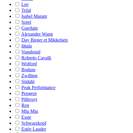
Lee
Tefal
Isabel Marant
Sorel
Guerlain
Alexander Wang
Day Birger et Mikkelsen
Iittala
Vagabond
Roberto Cavalli
Wolford
Bodum
Zwilling
Södahl
Peak Performance
Peugeot
Pillivuyt
Ren
Miu Miu
Essie
Schwarzkopf
Estée Lauder