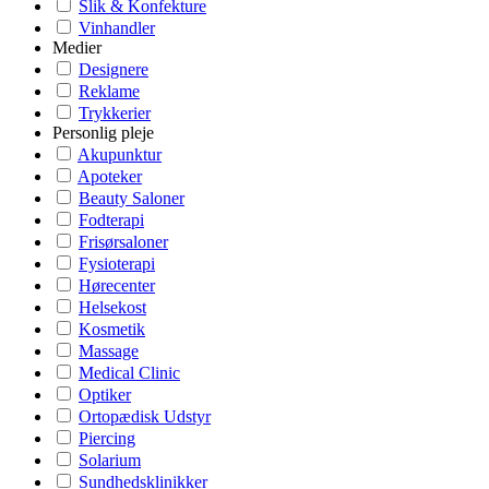
Slik & Konfekture
Vinhandler
Medier
Designere
Reklame
Trykkerier
Personlig pleje
Akupunktur
Apoteker
Beauty Saloner
Fodterapi
Frisørsaloner
Fysioterapi
Hørecenter
Helsekost
Kosmetik
Massage
Medical Clinic
Optiker
Ortopædisk Udstyr
Piercing
Solarium
Sundhedsklinikker