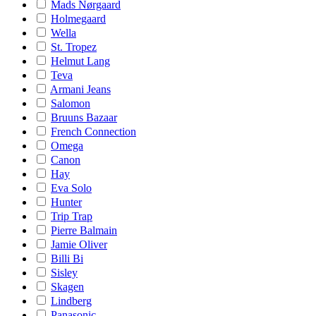
Mads Nørgaard
Holmegaard
Wella
St. Tropez
Helmut Lang
Teva
Armani Jeans
Salomon
Bruuns Bazaar
French Connection
Omega
Canon
Hay
Eva Solo
Hunter
Trip Trap
Pierre Balmain
Jamie Oliver
Billi Bi
Sisley
Skagen
Lindberg
Panasonic