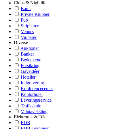
Clubs & Nightlife
Barer
Private Klubber
Pub
Stripbarer
Venues
Vinbarer
Diverse
Auktioner
Banker
Bedemænd
Forsikring
Gaveidéer
Hoteller
Indgravering
Konferencecenter
Kontorhotel
Leveringsservice
Trafikskole
Valutaveksling
Elektronik & Tele
EDB
EDB Løsninger