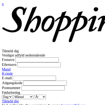
x
Tilmeld dig
Venligst udfyld nedenstående
Fornavn
Efternavn
Mand
Kvinde
E-mail
Adgangskode
Postnummer
Fødselsedag
Tilmeld dig