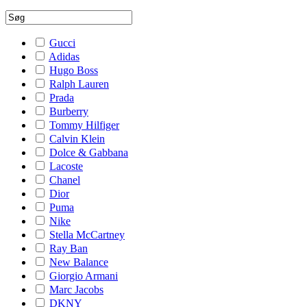
Gucci
Adidas
Hugo Boss
Ralph Lauren
Prada
Burberry
Tommy Hilfiger
Calvin Klein
Dolce & Gabbana
Lacoste
Chanel
Dior
Puma
Nike
Stella McCartney
Ray Ban
New Balance
Giorgio Armani
Marc Jacobs
DKNY