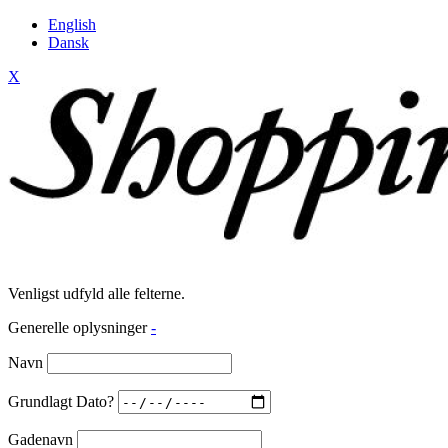
English
Dansk
X
Venligst udfyld alle felterne.
Generelle oplysninger
-
Navn
Grundlagt Dato?
Gadenavn