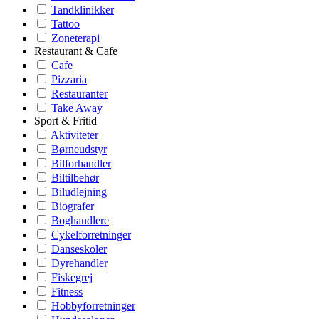
Tandklinikker
Tattoo
Zoneterapi
Restaurant & Cafe
Cafe
Pizzaria
Restauranter
Take Away
Sport & Fritid
Aktiviteter
Børneudstyr
Bilforhandler
Biltilbehør
Biludlejning
Biografer
Boghandlere
Cykelforretninger
Danseskoler
Dyrehandler
Fiskegrej
Fitness
Hobbyforretninger