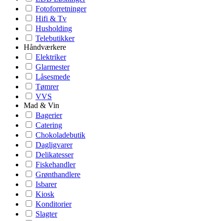
Fotoforretninger
Hifi & Tv
Husholding
Telebutikker
Håndværkere
Elektriker
Glarmester
Låsesmede
Tømrer
VVS
Mad & Vin
Bagerier
Catering
Chokoladebutik
Dagligvarer
Delikatesser
Fiskehandler
Grønthandlere
Isbarer
Kiosk
Konditorier
Slagter