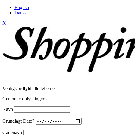
English
Dansk
X
Venligst udfyld alle felterne.
Generelle oplysninger
-
Navn
Grundlagt Dato?
Gadenavn