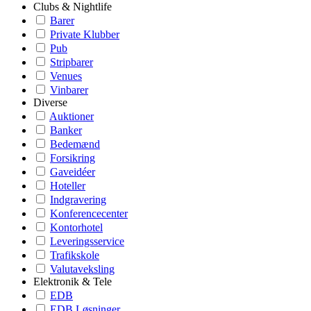
Clubs & Nightlife
Barer
Private Klubber
Pub
Stripbarer
Venues
Vinbarer
Diverse
Auktioner
Banker
Bedemænd
Forsikring
Gaveidéer
Hoteller
Indgravering
Konferencecenter
Kontorhotel
Leveringsservice
Trafikskole
Valutaveksling
Elektronik & Tele
EDB
EDB Løsninger