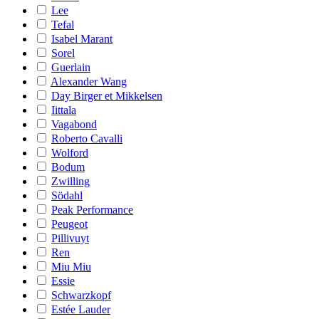
Lee
Tefal
Isabel Marant
Sorel
Guerlain
Alexander Wang
Day Birger et Mikkelsen
Iittala
Vagabond
Roberto Cavalli
Wolford
Bodum
Zwilling
Södahl
Peak Performance
Peugeot
Pillivuyt
Ren
Miu Miu
Essie
Schwarzkopf
Estée Lauder