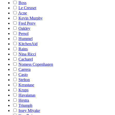
Boss
Le Creuset
Acne
Kevin Murphy
Fred Perry
Oakley
Persol
Hummel
KitchenAid
Rains
Nina Ricci
Cacharel
Nomess Copenhagen
Carrera
Casio
Stelton
Kerastase
Krups
Havaianas
Hestra
Triumph
Issey Miyake