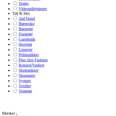
Teatre
Videoudlejninger
Tøj & Sko
2nd Hand
Børnesko
Børnetøj
Dametøj
Garnbutik
Herretøj
Lingerie
Pelsbutikker
Plus Size Fashion
Renseri/Vaskeri
Skobutikker
Skomager
Systuer
Textiler
Ventetøj
Mærker
-