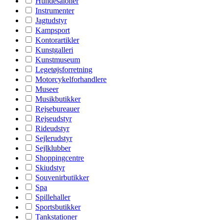
Hundesaloner
Instrumenter
Jagtudstyr
Kampsport
Kontorartikler
Kunstgalleri
Kunstmuseum
Legetøjsforretning
Motorcykelforhandlere
Museer
Musikbutikker
Rejsebureauer
Rejseudstyr
Rideudstyr
Sejlerudstyr
Sejlklubber
Shoppingcentre
Skiudstyr
Souvenirbutikker
Spa
Spillehaller
Sportsbutikker
Tankstationer