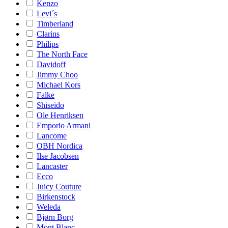
Kenzo
Levi´s
Timberland
Clarins
Philips
The North Face
Davidoff
Jimmy Choo
Michael Kors
Falke
Shiseido
Ole Henriksen
Emporio Armani
Lancome
OBH Nordica
Ilse Jacobsen
Lancaster
Ecco
Juicy Couture
Birkenstock
Weleda
Bjørn Borg
Mont Blanc