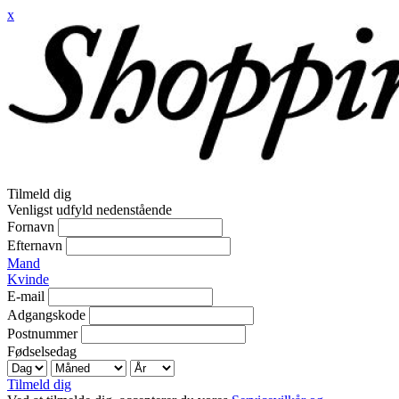
x
Tilmeld dig
Venligst udfyld nedenstående
Fornavn
Efternavn
Mand
Kvinde
E-mail
Adgangskode
Postnummer
Fødselsedag
Tilmeld dig