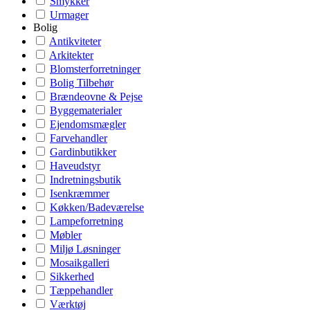
Smykker
Urmager
Bolig
Antikviteter
Arkitekter
Blomsterforretninger
Bolig Tilbehør
Brændeovne & Pejse
Byggematerialer
Ejendomsmægler
Farvehandler
Gardinbutikker
Haveudstyr
Indretningsbutik
Isenkræmmer
Køkken/Badeværelse
Lampeforretning
Møbler
Miljø Løsninger
Mosaikgalleri
Sikkerhed
Tæppehandler
Værktøj