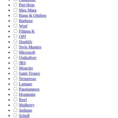
Piet Hein
Max Mara
Bang & Olufsen
Barbour
Wmf
Filippa K
OPI
Haglöfs
Style Masters
Microsoft
Quiksilver
JBS
Moncler
Saint Tropez
Nespresso
Lamaze
Parajumpers
Hoptimist
Reef
Mulberry
Jurlique
Scholl