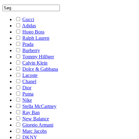
Gucci
Adidas
Hugo Boss
Ralph Lauren
Prada
Burberry
Tommy Hilfiger
Calvin Klein
Dolce & Gabbana
Lacoste
Chanel
Dior
Puma
Nike
Stella McCartney
Ray Ban
New Balance
Giorgio Armani
Marc Jacobs
DKNY