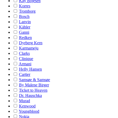
Kay Bojesen
Korres
Tromborg
Bosch
Lanvin
Kähler
Ganni
Redken
Dyrberg Kern
Karmameju
Clarks
Clinique
Armani
Helly Hansen
Cartier
Samsøe & Samsøe
By Malene Birger
Ticket to Heaven
Dr. Hauschka
Murad
Kenwood
Youngblood
Nokia