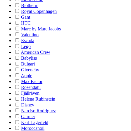
Biotherm
Royal Copenhagen
Gant
HTC
Marc by Marc Jacobs
Valentino
Escada
Lego
American Crew
Babyliss
Bulgari
Givenchy
Apple
Max Factor
Rosendahl
Fjällräven
Helena Rubinstein
Disney
Narciso Rodriguez
Garnier
Karl Lagerfeld
Moroccanoil