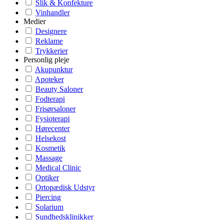
Slik & Konfekture
Vinhandler
Medier
Designere
Reklame
Trykkerier
Personlig pleje
Akupunktur
Apoteker
Beauty Saloner
Fodterapi
Frisørsaloner
Fysioterapi
Hørecenter
Helsekost
Kosmetik
Massage
Medical Clinic
Optiker
Ortopædisk Udstyr
Piercing
Solarium
Sundhedsklinikker