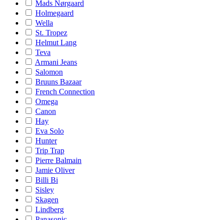
Mads Nørgaard
Holmegaard
Wella
St. Tropez
Helmut Lang
Teva
Armani Jeans
Salomon
Bruuns Bazaar
French Connection
Omega
Canon
Hay
Eva Solo
Hunter
Trip Trap
Pierre Balmain
Jamie Oliver
Billi Bi
Sisley
Skagen
Lindberg
Panasonic