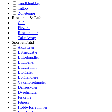
Tandklinikker
Tattoo
Zoneterapi
Restaurant & Cafe
Cafe
Pizzaria
Restauranter
Take Away
Sport & Fritid
Aktiviteter
Børneudstyr
Bilforhandler
Biltilbehør
Biludlejning
Biografer
Boghandlere
Cykelforretninger
Danseskoler
Dyrehandler
Fiskegrej
Fitness
Hobbyforretninger