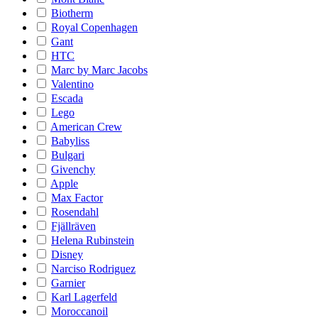
Biotherm
Royal Copenhagen
Gant
HTC
Marc by Marc Jacobs
Valentino
Escada
Lego
American Crew
Babyliss
Bulgari
Givenchy
Apple
Max Factor
Rosendahl
Fjällräven
Helena Rubinstein
Disney
Narciso Rodriguez
Garnier
Karl Lagerfeld
Moroccanoil