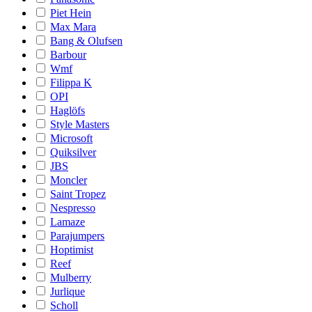
Piet Hein
Max Mara
Bang & Olufsen
Barbour
Wmf
Filippa K
OPI
Haglöfs
Style Masters
Microsoft
Quiksilver
JBS
Moncler
Saint Tropez
Nespresso
Lamaze
Parajumpers
Hoptimist
Reef
Mulberry
Jurlique
Scholl