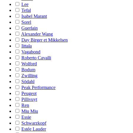
Lee
Tefal
Isabel Marant
Sorel
Guerlain
Alexander Wang
Day Birger et Mikkelsen
Iittala
Vagabond
Roberto Cavalli
Wolford
Bodum
Zwilling
Södahl
Peak Performance
Peugeot
Pillivuyt
Ren
Miu Miu
Essie
Schwarzkopf
Estée Lauder