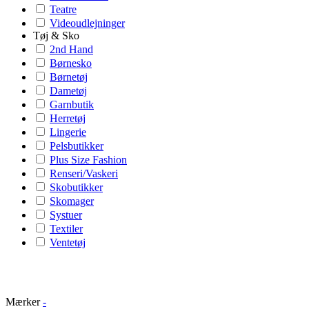
Teatre
Videoudlejninger
Tøj & Sko
2nd Hand
Børnesko
Børnetøj
Dametøj
Garnbutik
Herretøj
Lingerie
Pelsbutikker
Plus Size Fashion
Renseri/Vaskeri
Skobutikker
Skomager
Systuer
Textiler
Ventetøj
Mærker
-