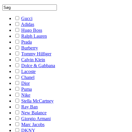
Gucci
Adidas
Hugo Boss
Ralph Lauren
Prada
Burberry
Tommy Hilfiger
Calvin Klein
Dolce & Gabbana
Lacoste
Chanel
Dior
Puma
Nike
Stella McCartney
Ray Ban
New Balance
Giorgio Armani
Marc Jacobs
DKNY