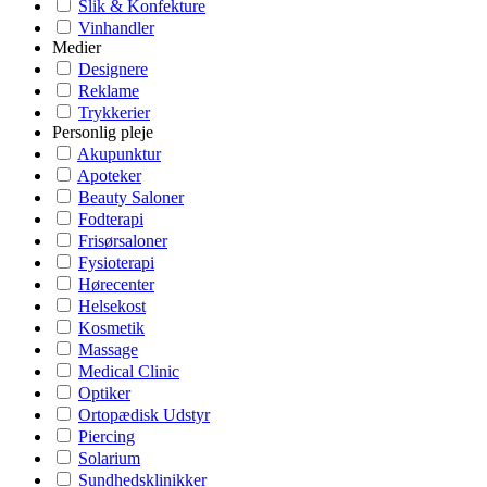
Slik & Konfekture
Vinhandler
Medier
Designere
Reklame
Trykkerier
Personlig pleje
Akupunktur
Apoteker
Beauty Saloner
Fodterapi
Frisørsaloner
Fysioterapi
Hørecenter
Helsekost
Kosmetik
Massage
Medical Clinic
Optiker
Ortopædisk Udstyr
Piercing
Solarium
Sundhedsklinikker