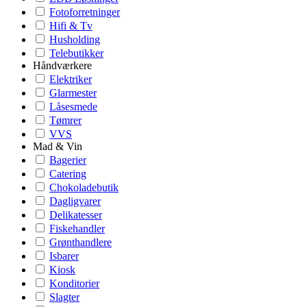
Fotoforretninger
Hifi & Tv
Husholding
Telebutikker
Håndværkere
Elektriker
Glarmester
Låsesmede
Tømrer
VVS
Mad & Vin
Bagerier
Catering
Chokoladebutik
Dagligvarer
Delikatesser
Fiskehandler
Grønthandlere
Isbarer
Kiosk
Konditorier
Slagter