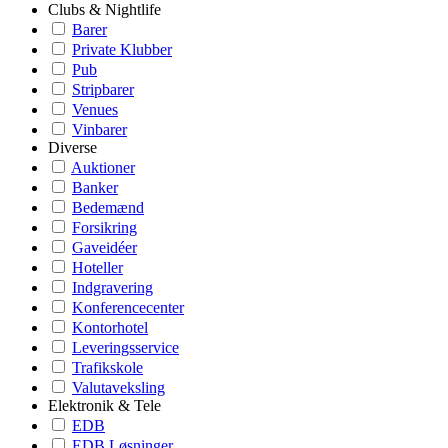
Clubs & Nightlife
Barer
Private Klubber
Pub
Stripbarer
Venues
Vinbarer
Diverse
Auktioner
Banker
Bedemænd
Forsikring
Gaveidéer
Hoteller
Indgravering
Konferencecenter
Kontorhotel
Leveringsservice
Trafikskole
Valutaveksling
Elektronik & Tele
EDB
EDB Løsninger