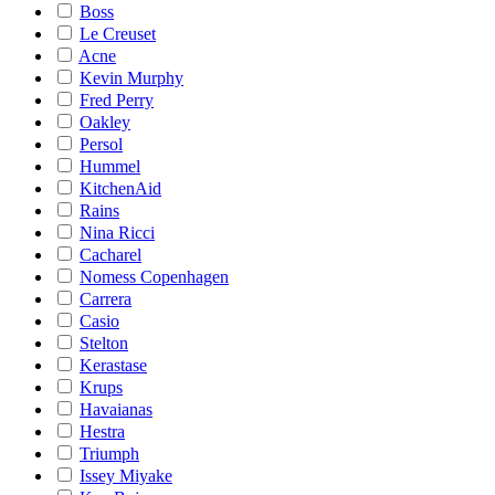
Boss
Le Creuset
Acne
Kevin Murphy
Fred Perry
Oakley
Persol
Hummel
KitchenAid
Rains
Nina Ricci
Cacharel
Nomess Copenhagen
Carrera
Casio
Stelton
Kerastase
Krups
Havaianas
Hestra
Triumph
Issey Miyake