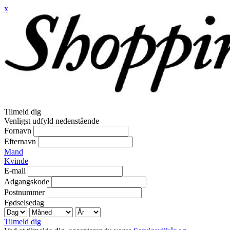
x
Tilmeld dig
Venligst udfyld nedenstående
Fornavn
Efternavn
Mand
Kvinde
E-mail
Adgangskode
Postnummer
Fødselsedag
Tilmeld dig