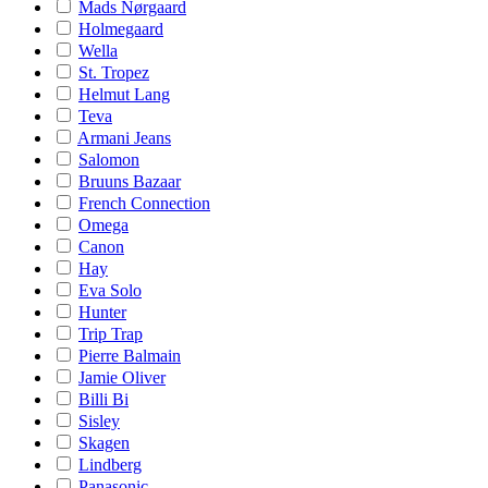
Mads Nørgaard
Holmegaard
Wella
St. Tropez
Helmut Lang
Teva
Armani Jeans
Salomon
Bruuns Bazaar
French Connection
Omega
Canon
Hay
Eva Solo
Hunter
Trip Trap
Pierre Balmain
Jamie Oliver
Billi Bi
Sisley
Skagen
Lindberg
Panasonic