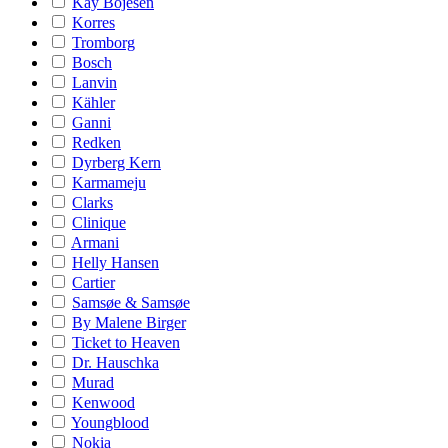
Kay Bojesen
Korres
Tromborg
Bosch
Lanvin
Kähler
Ganni
Redken
Dyrberg Kern
Karmameju
Clarks
Clinique
Armani
Helly Hansen
Cartier
Samsøe & Samsøe
By Malene Birger
Ticket to Heaven
Dr. Hauschka
Murad
Kenwood
Youngblood
Nokia