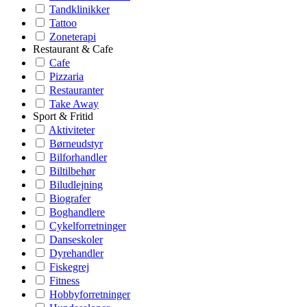
Tandklinikker
Tattoo
Zoneterapi
Restaurant & Cafe
Cafe
Pizzaria
Restauranter
Take Away
Sport & Fritid
Aktiviteter
Børneudstyr
Bilforhandler
Biltilbehør
Biludlejning
Biografer
Boghandlere
Cykelforretninger
Danseskoler
Dyrehandler
Fiskegrej
Fitness
Hobbyforretninger