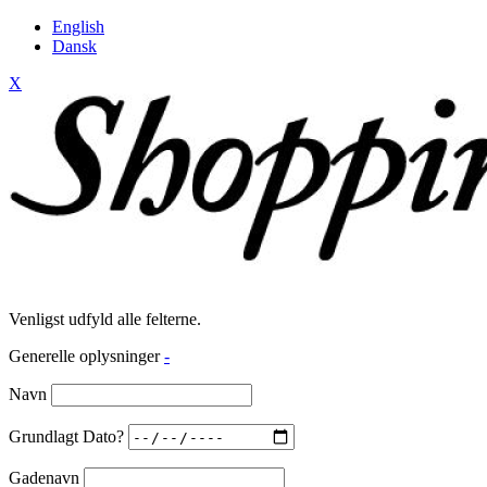
English
Dansk
X
Venligst udfyld alle felterne.
Generelle oplysninger
-
Navn
Grundlagt Dato?
Gadenavn