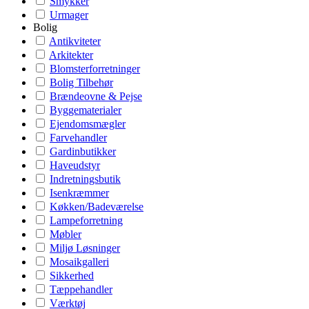
Smykker
Urmager
Bolig
Antikviteter
Arkitekter
Blomsterforretninger
Bolig Tilbehør
Brændeovne & Pejse
Byggematerialer
Ejendomsmægler
Farvehandler
Gardinbutikker
Haveudstyr
Indretningsbutik
Isenkræmmer
Køkken/Badeværelse
Lampeforretning
Møbler
Miljø Løsninger
Mosaikgalleri
Sikkerhed
Tæppehandler
Værktøj