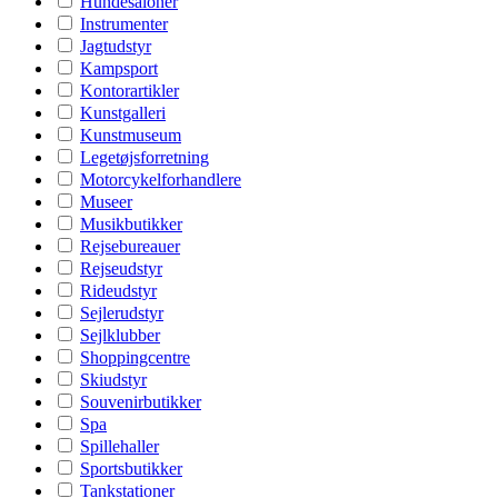
Hundesaloner
Instrumenter
Jagtudstyr
Kampsport
Kontorartikler
Kunstgalleri
Kunstmuseum
Legetøjsforretning
Motorcykelforhandlere
Museer
Musikbutikker
Rejsebureauer
Rejseudstyr
Rideudstyr
Sejlerudstyr
Sejlklubber
Shoppingcentre
Skiudstyr
Souvenirbutikker
Spa
Spillehaller
Sportsbutikker
Tankstationer