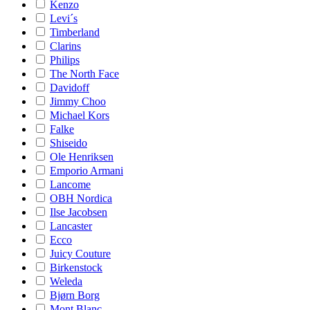
Kenzo
Levi´s
Timberland
Clarins
Philips
The North Face
Davidoff
Jimmy Choo
Michael Kors
Falke
Shiseido
Ole Henriksen
Emporio Armani
Lancome
OBH Nordica
Ilse Jacobsen
Lancaster
Ecco
Juicy Couture
Birkenstock
Weleda
Bjørn Borg
Mont Blanc