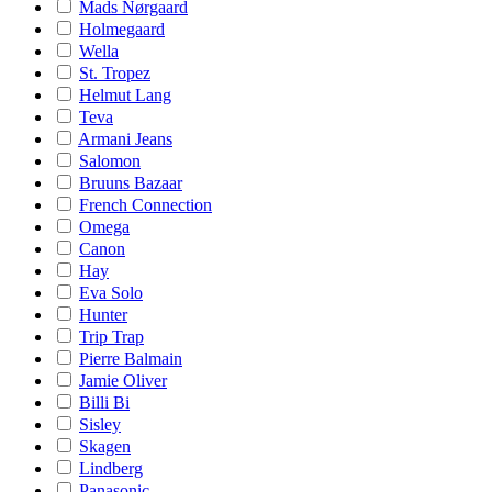
Mads Nørgaard
Holmegaard
Wella
St. Tropez
Helmut Lang
Teva
Armani Jeans
Salomon
Bruuns Bazaar
French Connection
Omega
Canon
Hay
Eva Solo
Hunter
Trip Trap
Pierre Balmain
Jamie Oliver
Billi Bi
Sisley
Skagen
Lindberg
Panasonic