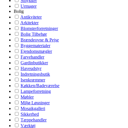
Smykker
Urmager
Bolig
Antikviteter
Arkitekter
Blomsterforretninger
Bolig Tilbehør
Brændeovne & Pejse
Byggematerialer
Ejendomsmægler
Farvehandler
Gardinbutikker
Haveudstyr
Indretningsbutik
Isenkræmmer
Køkken/Badeværelse
Lampeforretning
Møbler
Miljø Løsninger
Mosaikgalleri
Sikkerhed
Tæppehandler
Værktøj