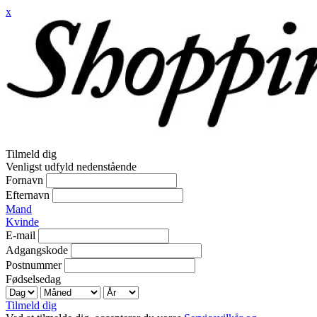
x
Tilmeld dig
Venligst udfyld nedenstående
Fornavn
Efternavn
Mand
Kvinde
E-mail
Adgangskode
Postnummer
Fødselsedag
Tilmeld dig