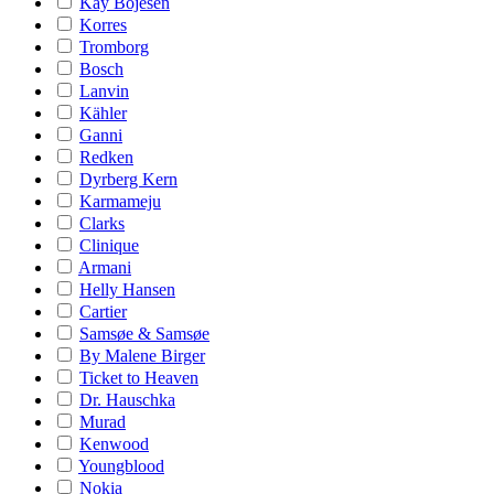
Kay Bojesen
Korres
Tromborg
Bosch
Lanvin
Kähler
Ganni
Redken
Dyrberg Kern
Karmameju
Clarks
Clinique
Armani
Helly Hansen
Cartier
Samsøe & Samsøe
By Malene Birger
Ticket to Heaven
Dr. Hauschka
Murad
Kenwood
Youngblood
Nokia