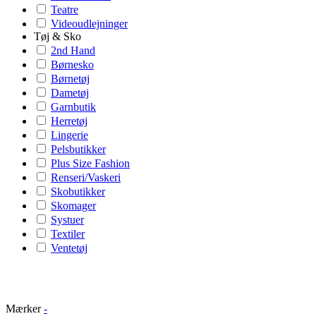
Teatre
Videoudlejninger
Tøj & Sko
2nd Hand
Børnesko
Børnetøj
Dametøj
Garnbutik
Herretøj
Lingerie
Pelsbutikker
Plus Size Fashion
Renseri/Vaskeri
Skobutikker
Skomager
Systuer
Textiler
Ventetøj
Mærker
-