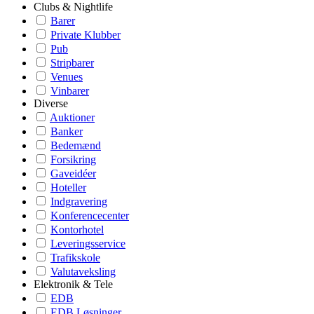
Clubs & Nightlife
Barer
Private Klubber
Pub
Stripbarer
Venues
Vinbarer
Diverse
Auktioner
Banker
Bedemænd
Forsikring
Gaveidéer
Hoteller
Indgravering
Konferencecenter
Kontorhotel
Leveringsservice
Trafikskole
Valutaveksling
Elektronik & Tele
EDB
EDB Løsninger