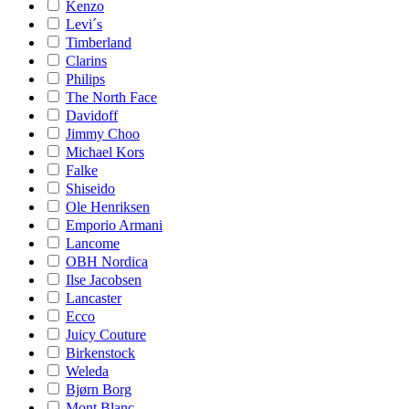
Kenzo
Levi´s
Timberland
Clarins
Philips
The North Face
Davidoff
Jimmy Choo
Michael Kors
Falke
Shiseido
Ole Henriksen
Emporio Armani
Lancome
OBH Nordica
Ilse Jacobsen
Lancaster
Ecco
Juicy Couture
Birkenstock
Weleda
Bjørn Borg
Mont Blanc