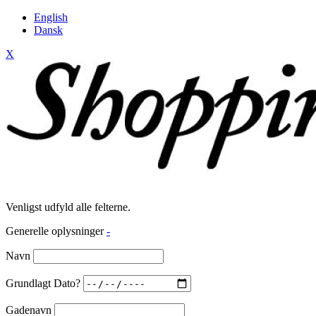
English
Dansk
X
Venligst udfyld alle felterne.
Generelle oplysninger
-
Navn
Grundlagt Dato?
Gadenavn