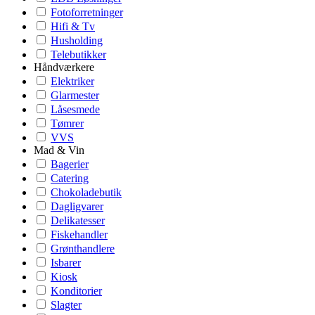
Fotoforretninger
Hifi & Tv
Husholding
Telebutikker
Håndværkere
Elektriker
Glarmester
Låsesmede
Tømrer
VVS
Mad & Vin
Bagerier
Catering
Chokoladebutik
Dagligvarer
Delikatesser
Fiskehandler
Grønthandlere
Isbarer
Kiosk
Konditorier
Slagter