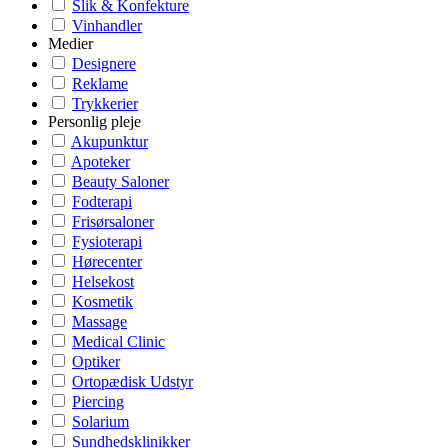
Slik & Konfekture
Vinhandler
Medier
Designere
Reklame
Trykkerier
Personlig pleje
Akupunktur
Apoteker
Beauty Saloner
Fodterapi
Frisørsaloner
Fysioterapi
Hørecenter
Helsekost
Kosmetik
Massage
Medical Clinic
Optiker
Ortopædisk Udstyr
Piercing
Solarium
Sundhedsklinikker