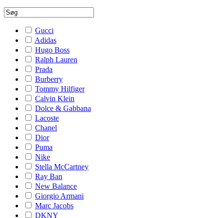
Gucci
Adidas
Hugo Boss
Ralph Lauren
Prada
Burberry
Tommy Hilfiger
Calvin Klein
Dolce & Gabbana
Lacoste
Chanel
Dior
Puma
Nike
Stella McCartney
Ray Ban
New Balance
Giorgio Armani
Marc Jacobs
DKNY