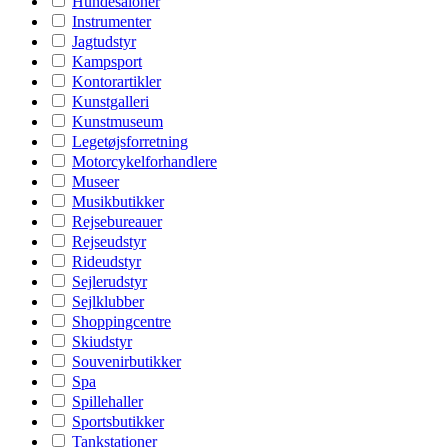
Hundesaloner
Instrumenter
Jagtudstyr
Kampsport
Kontorartikler
Kunstgalleri
Kunstmuseum
Legetøjsforretning
Motorcykelforhandlere
Museer
Musikbutikker
Rejsebureauer
Rejseudstyr
Rideudstyr
Sejlerudstyr
Sejlklubber
Shoppingcentre
Skiudstyr
Souvenirbutikker
Spa
Spillehaller
Sportsbutikker
Tankstationer