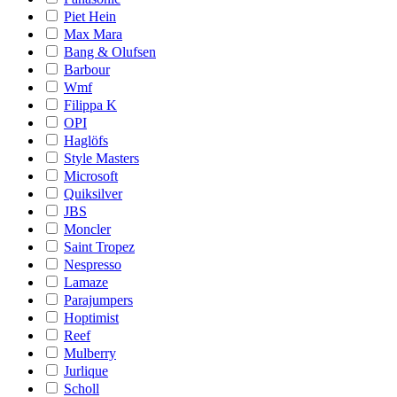
Piet Hein
Max Mara
Bang & Olufsen
Barbour
Wmf
Filippa K
OPI
Haglöfs
Style Masters
Microsoft
Quiksilver
JBS
Moncler
Saint Tropez
Nespresso
Lamaze
Parajumpers
Hoptimist
Reef
Mulberry
Jurlique
Scholl