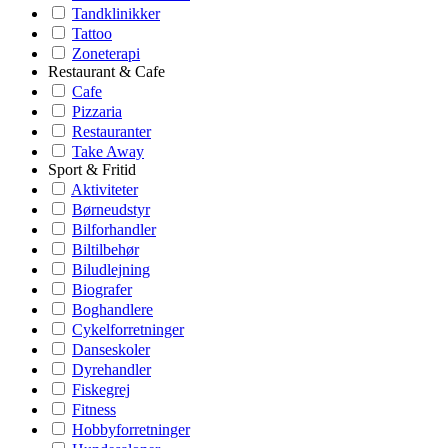
Tandklinikker
Tattoo
Zoneterapi
Restaurant & Cafe
Cafe
Pizzaria
Restauranter
Take Away
Sport & Fritid
Aktiviteter
Børneudstyr
Bilforhandler
Biltilbehør
Biludlejning
Biografer
Boghandlere
Cykelforretninger
Danseskoler
Dyrehandler
Fiskegrej
Fitness
Hobbyforretninger