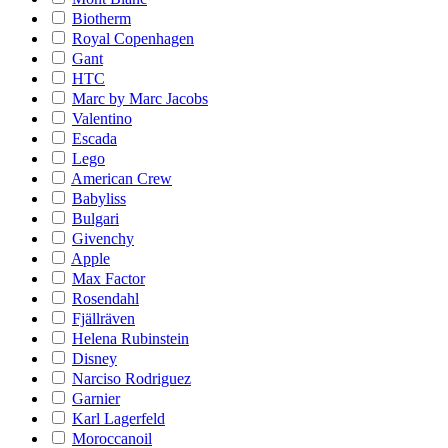
Biotherm
Royal Copenhagen
Gant
HTC
Marc by Marc Jacobs
Valentino
Escada
Lego
American Crew
Babyliss
Bulgari
Givenchy
Apple
Max Factor
Rosendahl
Fjällräven
Helena Rubinstein
Disney
Narciso Rodriguez
Garnier
Karl Lagerfeld
Moroccanoil