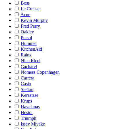
Boss
Le Creuset
Acne
Kevin Murphy
Fred Perry
Oakley
Persol
Hummel
KitchenAid
Rains
Nina Ricci
Cacharel
Nomess Copenhagen
Carrera
Casio
Stelton
Kerastase
Krups
Havaianas
Hestra
Triumph
Issey Miyake