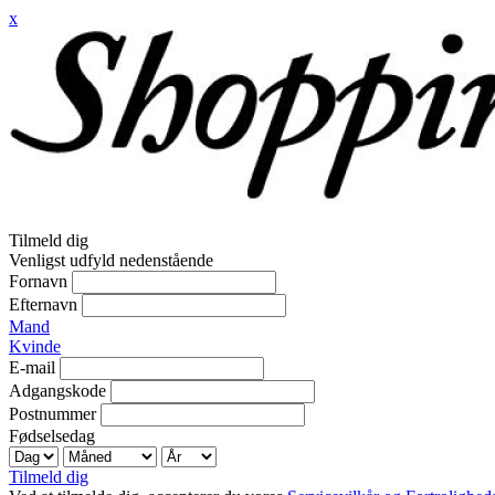
x
Tilmeld dig
Venligst udfyld nedenstående
Fornavn
Efternavn
Mand
Kvinde
E-mail
Adgangskode
Postnummer
Fødselsedag
Tilmeld dig