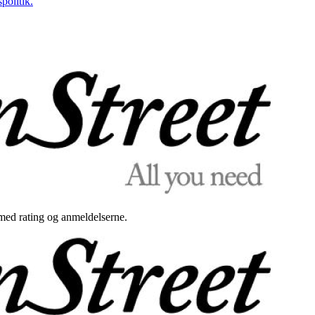
politik.
med rating og anmeldelserne.