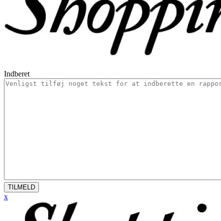
Indberet
TILMELD
x