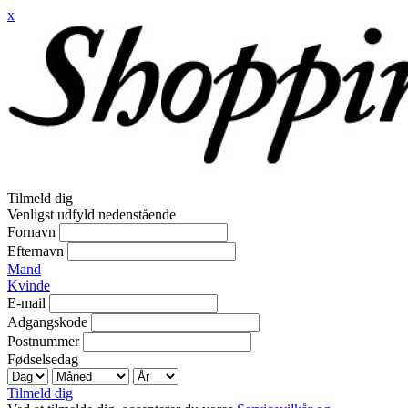
x
Tilmeld dig
Venligst udfyld nedenstående
Fornavn
Efternavn
Mand
Kvinde
E-mail
Adgangskode
Postnummer
Fødselsedag
Tilmeld dig