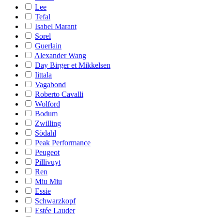
Lee
Tefal
Isabel Marant
Sorel
Guerlain
Alexander Wang
Day Birger et Mikkelsen
Iittala
Vagabond
Roberto Cavalli
Wolford
Bodum
Zwilling
Södahl
Peak Performance
Peugeot
Pillivuyt
Ren
Miu Miu
Essie
Schwarzkopf
Estée Lauder