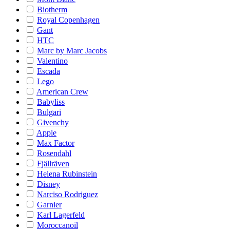
Biotherm
Royal Copenhagen
Gant
HTC
Marc by Marc Jacobs
Valentino
Escada
Lego
American Crew
Babyliss
Bulgari
Givenchy
Apple
Max Factor
Rosendahl
Fjällräven
Helena Rubinstein
Disney
Narciso Rodriguez
Garnier
Karl Lagerfeld
Moroccanoil