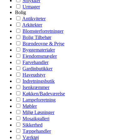
Smykker
Urmager
Bolig
Antikviteter
Arkitekter
Blomsterforretninger
Bolig Tilbehør
Brændeovne & Pejse
Byggematerialer
Ejendomsmægler
Farvehandler
Gardinbutikker
Haveudstyr
Indretningsbutik
Isenkræmmer
Køkken/Badeværelse
Lampeforretning
Møbler
Miljø Løsninger
Mosaikgalleri
Sikkerhed
Tæppehandler
Værktøj