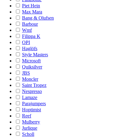
Piet Hein
Max Mara
Bang & Olufsen
Barbour
Wmf
Filippa K
OPI
Haglöfs
Style Masters
Microsoft
Quiksilver
JBS
Moncler
Saint Tropez
Nespresso
Lamaze
Parajumpers
Hoptimist
Reef
Mulberry
Jurlique
Scholl