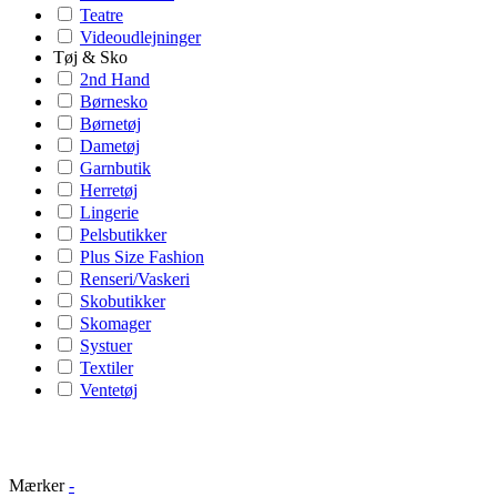
Teatre
Videoudlejninger
Tøj & Sko
2nd Hand
Børnesko
Børnetøj
Dametøj
Garnbutik
Herretøj
Lingerie
Pelsbutikker
Plus Size Fashion
Renseri/Vaskeri
Skobutikker
Skomager
Systuer
Textiler
Ventetøj
Mærker
-