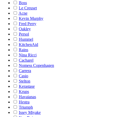
Boss
Le Creuset
Acne
Kevin Murphy
Fred Perry
Oakley
Persol
Hummel
KitchenAid
Rains
Nina Ricci
Cacharel
Nomess Copenhagen
Carrera
Casio
Stelton
Kerastase
Krups
Havaianas
Hestra
Triumph
Issey Miyake