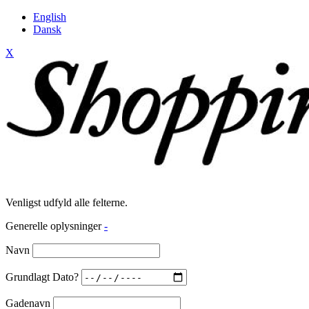
English
Dansk
X
Venligst udfyld alle felterne.
Generelle oplysninger
-
Navn
Grundlagt Dato?
Gadenavn