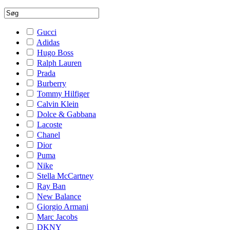
Gucci
Adidas
Hugo Boss
Ralph Lauren
Prada
Burberry
Tommy Hilfiger
Calvin Klein
Dolce & Gabbana
Lacoste
Chanel
Dior
Puma
Nike
Stella McCartney
Ray Ban
New Balance
Giorgio Armani
Marc Jacobs
DKNY