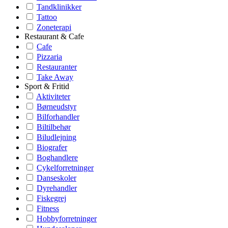
Tandklinikker
Tattoo
Zoneterapi
Restaurant & Cafe
Cafe
Pizzaria
Restauranter
Take Away
Sport & Fritid
Aktiviteter
Børneudstyr
Bilforhandler
Biltilbehør
Biludlejning
Biografer
Boghandlere
Cykelforretninger
Danseskoler
Dyrehandler
Fiskegrej
Fitness
Hobbyforretninger