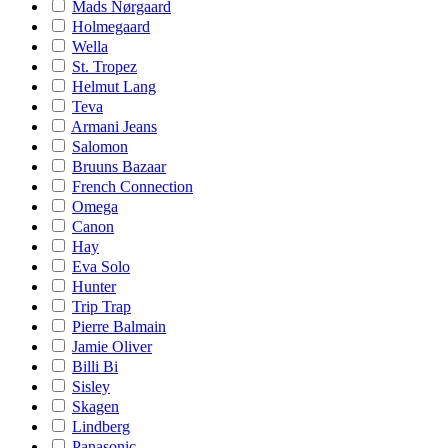
Mads Nørgaard
Holmegaard
Wella
St. Tropez
Helmut Lang
Teva
Armani Jeans
Salomon
Bruuns Bazaar
French Connection
Omega
Canon
Hay
Eva Solo
Hunter
Trip Trap
Pierre Balmain
Jamie Oliver
Billi Bi
Sisley
Skagen
Lindberg
Panasonic