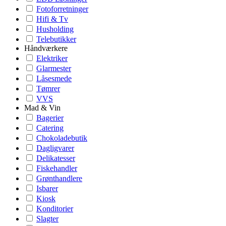
Fotoforretninger
Hifi & Tv
Husholding
Telebutikker
Håndværkere
Elektriker
Glarmester
Låsesmede
Tømrer
VVS
Mad & Vin
Bagerier
Catering
Chokoladebutik
Dagligvarer
Delikatesser
Fiskehandler
Grønthandlere
Isbarer
Kiosk
Konditorier
Slagter