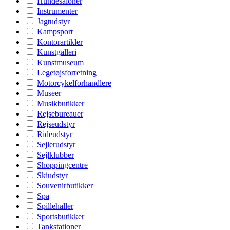
Hundesaloner
Instrumenter
Jagtudstyr
Kampsport
Kontorartikler
Kunstgalleri
Kunstmuseum
Legetøjsforretning
Motorcykelforhandlere
Museer
Musikbutikker
Rejsebureauer
Rejseudstyr
Rideudstyr
Sejlerudstyr
Sejlklubber
Shoppingcentre
Skiudstyr
Souvenirbutikker
Spa
Spillehaller
Sportsbutikker
Tankstationer