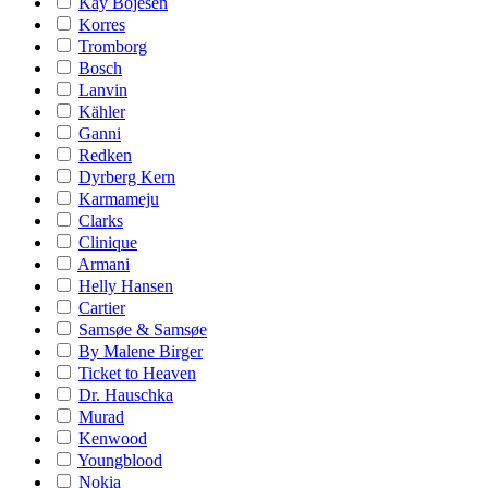
Kay Bojesen
Korres
Tromborg
Bosch
Lanvin
Kähler
Ganni
Redken
Dyrberg Kern
Karmameju
Clarks
Clinique
Armani
Helly Hansen
Cartier
Samsøe & Samsøe
By Malene Birger
Ticket to Heaven
Dr. Hauschka
Murad
Kenwood
Youngblood
Nokia