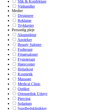
Slik & Konfekture
Vinhandler
Medier
Designere
Reklame
Trykkerier
Personlig pleje
Akupunktur
Apoteker
Beauty Saloner
Fodterapi
Frisørsaloner
Fysioterapi
Hørecenter
Helsekost
Kosmetik
Massage
Medical Clinic
Optiker
Ortopædisk Udstyr
Piercing
Solarium
Sundhedsklinikker