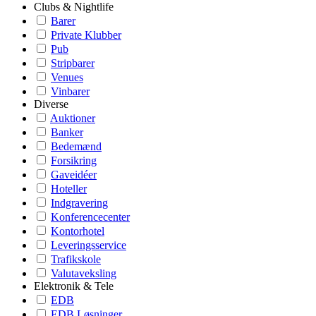
Clubs & Nightlife
Barer
Private Klubber
Pub
Stripbarer
Venues
Vinbarer
Diverse
Auktioner
Banker
Bedemænd
Forsikring
Gaveidéer
Hoteller
Indgravering
Konferencecenter
Kontorhotel
Leveringsservice
Trafikskole
Valutaveksling
Elektronik & Tele
EDB
EDB Løsninger