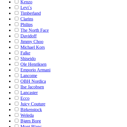
Kenzo
Levi´s
Timberland
Clarins
Philips
The North Face
Davidoff
Jimmy Choo
Michael Kors
Falke
Shiseido
Ole Henriksen
Emporio Armani
Lancome
OBH Nordica
Ilse Jacobsen
Lancaster
Ecco
Juicy Couture
Birkenstock
Weleda
Bjørn Borg
Mont Blanc