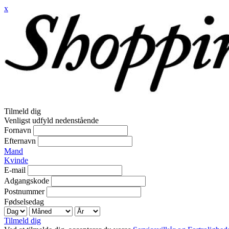
x
Tilmeld dig
Venligst udfyld nedenstående
Fornavn
Efternavn
Mand
Kvinde
E-mail
Adgangskode
Postnummer
Fødselsedag
Tilmeld dig