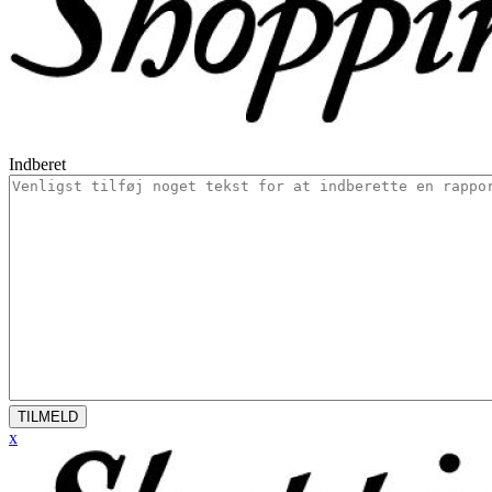
Indberet
TILMELD
x