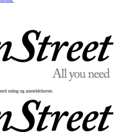
politik.
med rating og anmeldelserne.