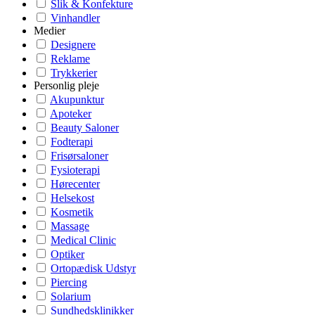
Slik & Konfekture
Vinhandler
Medier
Designere
Reklame
Trykkerier
Personlig pleje
Akupunktur
Apoteker
Beauty Saloner
Fodterapi
Frisørsaloner
Fysioterapi
Hørecenter
Helsekost
Kosmetik
Massage
Medical Clinic
Optiker
Ortopædisk Udstyr
Piercing
Solarium
Sundhedsklinikker