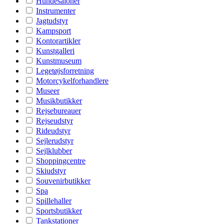
Hundesaloner
Instrumenter
Jagtudstyr
Kampsport
Kontorartikler
Kunstgalleri
Kunstmuseum
Legetøjsforretning
Motorcykelforhandlere
Museer
Musikbutikker
Rejsebureauer
Rejseudstyr
Rideudstyr
Sejlerudstyr
Sejlklubber
Shoppingcentre
Skiudstyr
Souvenirbutikker
Spa
Spillehaller
Sportsbutikker
Tankstationer