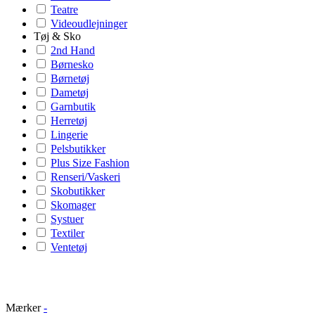
Teatre
Videoudlejninger
Tøj & Sko
2nd Hand
Børnesko
Børnetøj
Dametøj
Garnbutik
Herretøj
Lingerie
Pelsbutikker
Plus Size Fashion
Renseri/Vaskeri
Skobutikker
Skomager
Systuer
Textiler
Ventetøj
Mærker
-