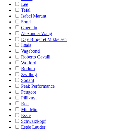
Lee
Tefal
Isabel Marant
Sorel
Guerlain
Alexander Wang
Day Birger et Mikkelsen
Iittala
Vagabond
Roberto Cavalli
Wolford
Bodum
Zwilling
Södahl
Peak Performance
Peugeot
Pillivuyt
Ren
Miu Miu
Essie
Schwarzkopf
Estée Lauder