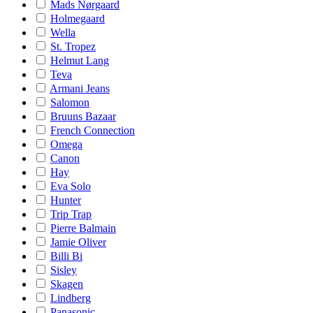
Mads Nørgaard
Holmegaard
Wella
St. Tropez
Helmut Lang
Teva
Armani Jeans
Salomon
Bruuns Bazaar
French Connection
Omega
Canon
Hay
Eva Solo
Hunter
Trip Trap
Pierre Balmain
Jamie Oliver
Billi Bi
Sisley
Skagen
Lindberg
Panasonic