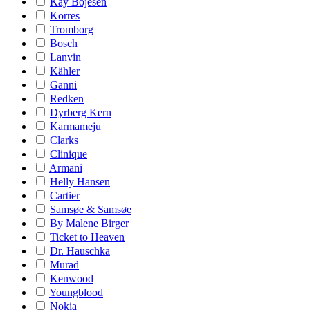
Kay Bojesen
Korres
Tromborg
Bosch
Lanvin
Kähler
Ganni
Redken
Dyrberg Kern
Karmameju
Clarks
Clinique
Armani
Helly Hansen
Cartier
Samsøe & Samsøe
By Malene Birger
Ticket to Heaven
Dr. Hauschka
Murad
Kenwood
Youngblood
Nokia