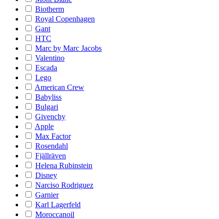
Biotherm
Royal Copenhagen
Gant
HTC
Marc by Marc Jacobs
Valentino
Escada
Lego
American Crew
Babyliss
Bulgari
Givenchy
Apple
Max Factor
Rosendahl
Fjällräven
Helena Rubinstein
Disney
Narciso Rodriguez
Garnier
Karl Lagerfeld
Moroccanoil