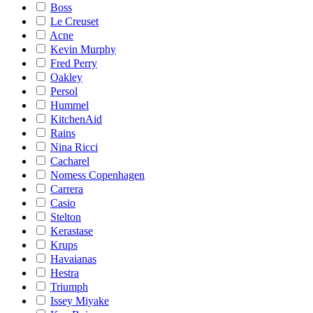
Boss
Le Creuset
Acne
Kevin Murphy
Fred Perry
Oakley
Persol
Hummel
KitchenAid
Rains
Nina Ricci
Cacharel
Nomess Copenhagen
Carrera
Casio
Stelton
Kerastase
Krups
Havaianas
Hestra
Triumph
Issey Miyake