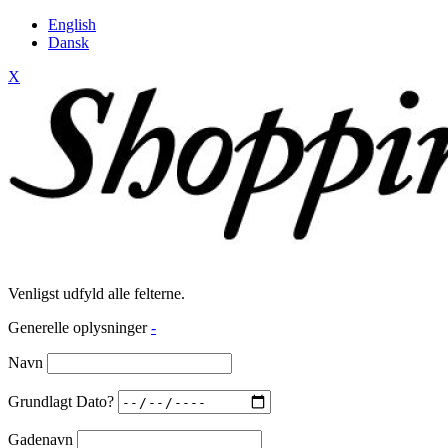
English
Dansk
X
Venligst udfyld alle felterne.
Generelle oplysninger
-
Navn
Grundlagt Dato?
Gadenavn