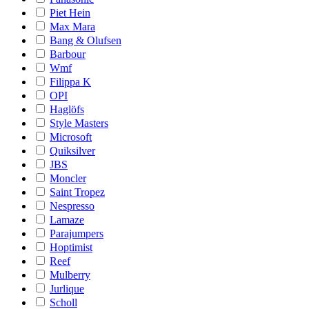
Piet Hein
Max Mara
Bang & Olufsen
Barbour
Wmf
Filippa K
OPI
Haglöfs
Style Masters
Microsoft
Quiksilver
JBS
Moncler
Saint Tropez
Nespresso
Lamaze
Parajumpers
Hoptimist
Reef
Mulberry
Jurlique
Scholl