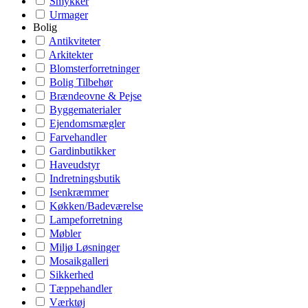
Smykker
Urmager
Bolig
Antikviteter
Arkitekter
Blomsterforretninger
Bolig Tilbehør
Brændeovne & Pejse
Byggematerialer
Ejendomsmægler
Farvehandler
Gardinbutikker
Haveudstyr
Indretningsbutik
Isenkræmmer
Køkken/Badeværelse
Lampeforretning
Møbler
Miljø Løsninger
Mosaikgalleri
Sikkerhed
Tæppehandler
Værktøj