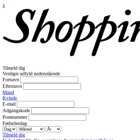
x
Tilmeld dig
Venligst udfyld nedenstående
Fornavn
Efternavn
Mand
Kvinde
E-mail
Adgangskode
Postnummer
Fødselsedag
Tilmeld dig