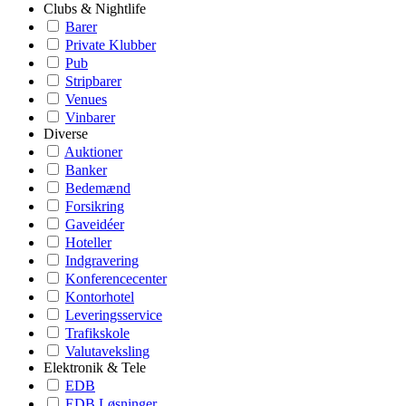
Clubs & Nightlife
Barer
Private Klubber
Pub
Stripbarer
Venues
Vinbarer
Diverse
Auktioner
Banker
Bedemænd
Forsikring
Gaveidéer
Hoteller
Indgravering
Konferencecenter
Kontorhotel
Leveringsservice
Trafikskole
Valutaveksling
Elektronik & Tele
EDB
EDB Løsninger