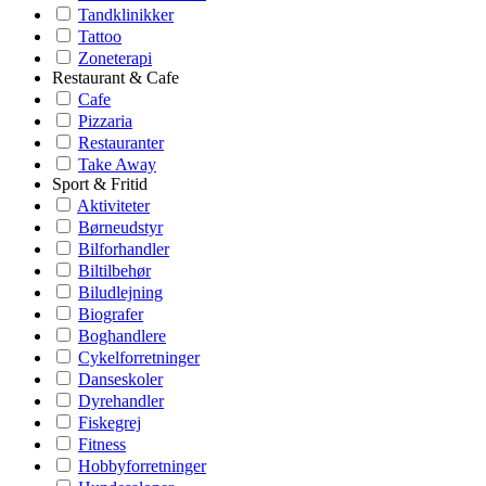
Tandklinikker
Tattoo
Zoneterapi
Restaurant & Cafe
Cafe
Pizzaria
Restauranter
Take Away
Sport & Fritid
Aktiviteter
Børneudstyr
Bilforhandler
Biltilbehør
Biludlejning
Biografer
Boghandlere
Cykelforretninger
Danseskoler
Dyrehandler
Fiskegrej
Fitness
Hobbyforretninger