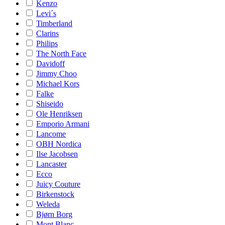
Kenzo
Levi´s
Timberland
Clarins
Philips
The North Face
Davidoff
Jimmy Choo
Michael Kors
Falke
Shiseido
Ole Henriksen
Emporio Armani
Lancome
OBH Nordica
Ilse Jacobsen
Lancaster
Ecco
Juicy Couture
Birkenstock
Weleda
Bjørn Borg
Mont Blanc