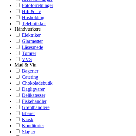
Fotoforretninger
Hifi & Tv
Husholding
Telebutikker
Håndværkere
Elektriker
Glarmester
Låsesmede
Tømrer
VVS
Mad & Vin
Bagerier
Catering
Chokoladebutik
Dagligvarer
Delikatesser
Fiskehandler
Grønthandlere
Isbarer
Kiosk
Konditorier
Slagter