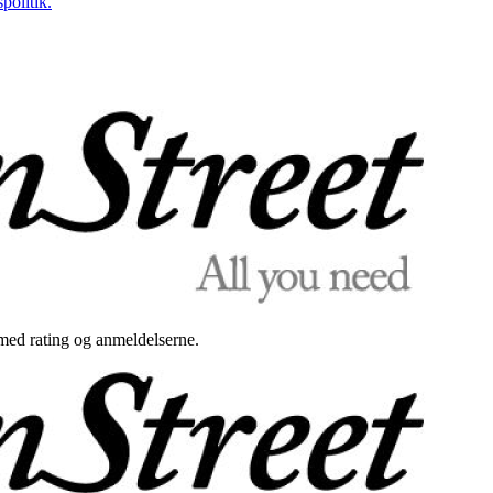
politik.
med rating og anmeldelserne.