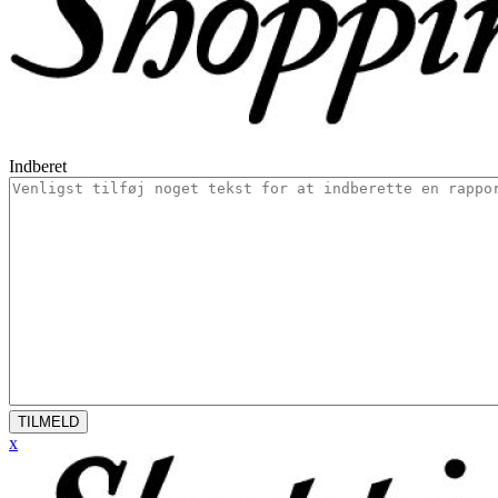
Indberet
TILMELD
x