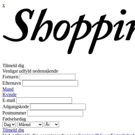
x
Tilmeld dig
Venligst udfyld nedenstående
Fornavn
Efternavn
Mand
Kvinde
E-mail
Adgangskode
Postnummer
Fødselsedag
Tilmeld dig