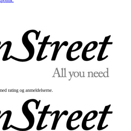
politik.
med rating og anmeldelserne.