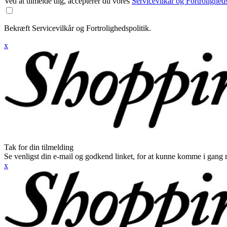
Ved at tilmelde dig, accepterer du vores
Servicevilkår og Fortroligheds
Bekræft Servicevilkår og Fortrolighedspolitik.
x
Tak for din tilmelding
Se venligst din e-mail og godkend linket, for at kunne komme i gang 
x