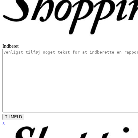
Indberet
TILMELD
x