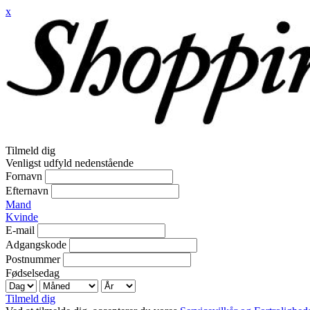
x
Tilmeld dig
Venligst udfyld nedenstående
Fornavn
Efternavn
Mand
Kvinde
E-mail
Adgangskode
Postnummer
Fødselsedag
Tilmeld dig