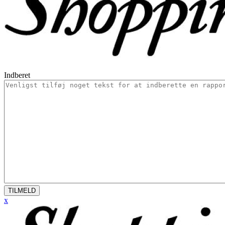
Indberet
TILMELD
x