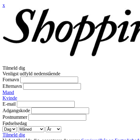
x
Tilmeld dig
Venligst udfyld nedenstående
Fornavn
Efternavn
Mand
Kvinde
E-mail
Adgangskode
Postnummer
Fødselsedag
Tilmeld dig