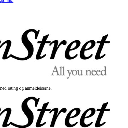
politik.
med rating og anmeldelserne.