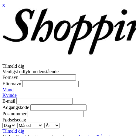
x
Tilmeld dig
Venligst udfyld nedenstående
Fornavn
Efternavn
Mand
Kvinde
E-mail
Adgangskode
Postnummer
Fødselsedag
Tilmeld dig