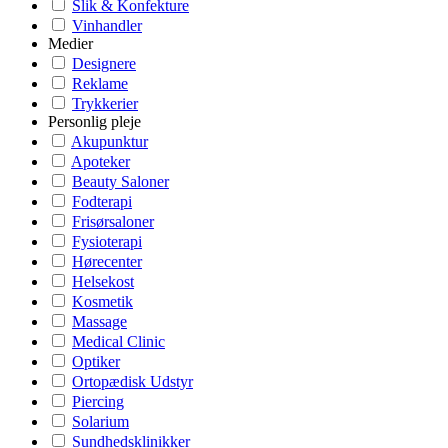
Slik & Konfekture
Vinhandler
Medier
Designere
Reklame
Trykkerier
Personlig pleje
Akupunktur
Apoteker
Beauty Saloner
Fodterapi
Frisørsaloner
Fysioterapi
Hørecenter
Helsekost
Kosmetik
Massage
Medical Clinic
Optiker
Ortopædisk Udstyr
Piercing
Solarium
Sundhedsklinikker