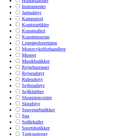
Hundesaloner
Instrumenter
Jagtudstyr
Kampsport
Kontorartikler
Kunstgalleri
Kunstmuseum
Legetøjsforretning
Motorcykelforhandlere
Museer
Musikbutikker
Rejsebureauer
Rejseudstyr
Rideudstyr
Sejlerudstyr
Sejlklubber
Shoppingcentre
Skiudstyr
Souvenirbutikker
Spa
Spillehaller
Sportsbutikker
Tankstationer