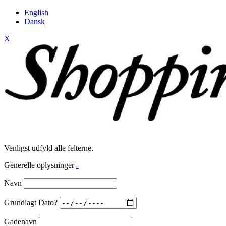
English
Dansk
X
Venligst udfyld alle felterne.
Generelle oplysninger
-
Navn
Grundlagt Dato?
Gadenavn