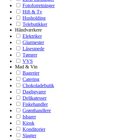
Fotoforretninger
Hifi & Tv
Husholding
Telebutikker
Håndværkere
Elektriker
Glarmester
Låsesmede
Tømrer
VVS
Mad & Vin
Bagerier
Catering
Chokoladebutik
Dagligvarer
Delikatesser
Fiskehandler
Grønthandlere
Isbarer
Kiosk
Konditorier
Slagter