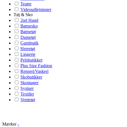
Teatre
Videoudlejninger
Tøj & Sko
2nd Hand
Børnesko
Børnetøj
Dametøj
Garnbutik
Herretøj
Lingerie
Pelsbutikker
Plus Size Fashion
Renseri/Vaskeri
Skobutikker
Skomager
Systuer
Textiler
Ventetøj
Mærker
-