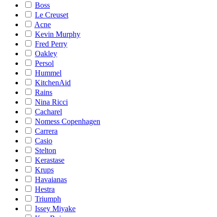
Boss
Le Creuset
Acne
Kevin Murphy
Fred Perry
Oakley
Persol
Hummel
KitchenAid
Rains
Nina Ricci
Cacharel
Nomess Copenhagen
Carrera
Casio
Stelton
Kerastase
Krups
Havaianas
Hestra
Triumph
Issey Miyake