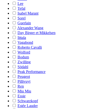
Lee
Tefal
Isabel Marant
Sorel
Guerlain
Alexander Wang
Day Birger et Mikkelsen
Iittala
Vagabond
Roberto Cavalli
Wolford
Bodum
Zwilling
Södahl
Peak Performance
Peugeot
Pillivuyt
Ren
Miu Miu
Essie
Schwarzkopf
Estée Lauder