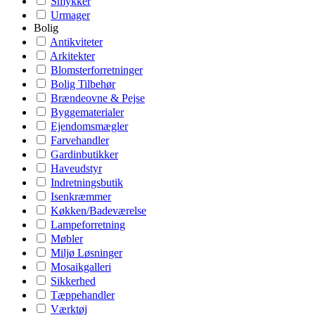
Smykker
Urmager
Bolig
Antikviteter
Arkitekter
Blomsterforretninger
Bolig Tilbehør
Brændeovne & Pejse
Byggematerialer
Ejendomsmægler
Farvehandler
Gardinbutikker
Haveudstyr
Indretningsbutik
Isenkræmmer
Køkken/Badeværelse
Lampeforretning
Møbler
Miljø Løsninger
Mosaikgalleri
Sikkerhed
Tæppehandler
Værktøj