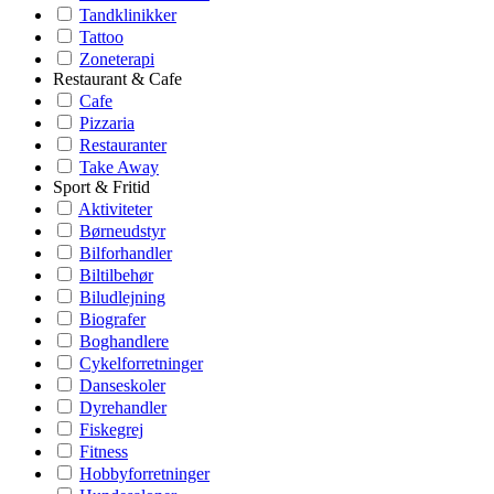
Tandklinikker
Tattoo
Zoneterapi
Restaurant & Cafe
Cafe
Pizzaria
Restauranter
Take Away
Sport & Fritid
Aktiviteter
Børneudstyr
Bilforhandler
Biltilbehør
Biludlejning
Biografer
Boghandlere
Cykelforretninger
Danseskoler
Dyrehandler
Fiskegrej
Fitness
Hobbyforretninger