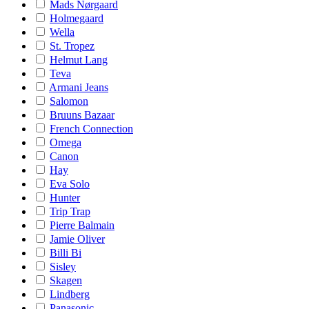
Mads Nørgaard
Holmegaard
Wella
St. Tropez
Helmut Lang
Teva
Armani Jeans
Salomon
Bruuns Bazaar
French Connection
Omega
Canon
Hay
Eva Solo
Hunter
Trip Trap
Pierre Balmain
Jamie Oliver
Billi Bi
Sisley
Skagen
Lindberg
Panasonic