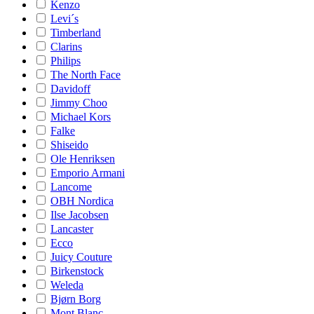
Kenzo
Levi´s
Timberland
Clarins
Philips
The North Face
Davidoff
Jimmy Choo
Michael Kors
Falke
Shiseido
Ole Henriksen
Emporio Armani
Lancome
OBH Nordica
Ilse Jacobsen
Lancaster
Ecco
Juicy Couture
Birkenstock
Weleda
Bjørn Borg
Mont Blanc