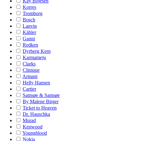
Kay Bojesen
Korres
Tromborg
Bosch
Lanvin
Kähler
Ganni
Redken
Dyrberg Kern
Karmameju
Clarks
Clinique
Armani
Helly Hansen
Cartier
Samsøe & Samsøe
By Malene Birger
Ticket to Heaven
Dr. Hauschka
Murad
Kenwood
Youngblood
Nokia