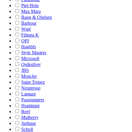
Piet Hein
Max Mara
Bang & Olufsen
Barbour
Wmf
Filippa K
OPI
Haglöfs
Style Masters
Microsoft
Quiksilver
JBS
Moncler
Saint Tropez
Nespresso
Lamaze
Parajumpers
Hoptimist
Reef
Mulberry
Jurlique
Scholl