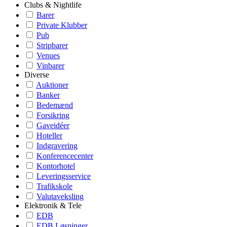
Clubs & Nightlife
Barer
Private Klubber
Pub
Stripbarer
Venues
Vinbarer
Diverse
Auktioner
Banker
Bedemænd
Forsikring
Gaveidéer
Hoteller
Indgravering
Konferencecenter
Kontorhotel
Leveringsservice
Trafikskole
Valutaveksling
Elektronik & Tele
EDB
EDB Løsninger