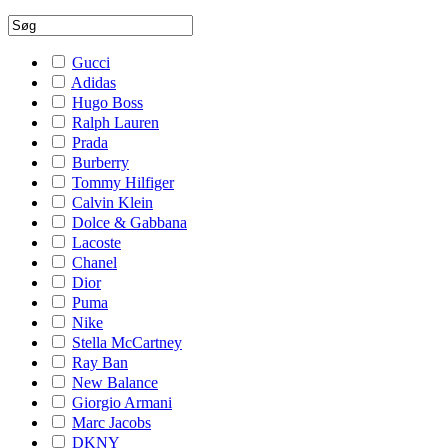
Gucci
Adidas
Hugo Boss
Ralph Lauren
Prada
Burberry
Tommy Hilfiger
Calvin Klein
Dolce & Gabbana
Lacoste
Chanel
Dior
Puma
Nike
Stella McCartney
Ray Ban
New Balance
Giorgio Armani
Marc Jacobs
DKNY