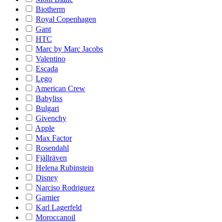
Biotherm
Royal Copenhagen
Gant
HTC
Marc by Marc Jacobs
Valentino
Escada
Lego
American Crew
Babyliss
Bulgari
Givenchy
Apple
Max Factor
Rosendahl
Fjällräven
Helena Rubinstein
Disney
Narciso Rodriguez
Garnier
Karl Lagerfeld
Moroccanoil