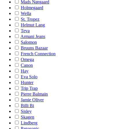
Mads Nørgaard
Holmegaard
Wella
St. Tropez
Helmut Lang
Teva
Armani Jeans
Salomon
Bruuns Bazaar
French Connection
Omega
Canon
Hay
Eva Solo
Hunter
Trip Trap
Pierre Balmain
Jamie Oliver
Billi Bi
Sisley
Skagen
Lindberg
Panasonic