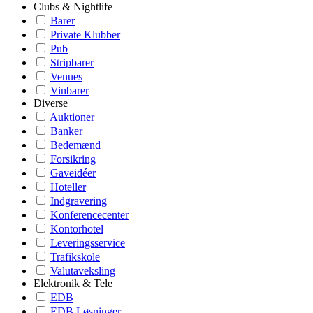
Clubs & Nightlife
Barer
Private Klubber
Pub
Stripbarer
Venues
Vinbarer
Diverse
Auktioner
Banker
Bedemænd
Forsikring
Gaveidéer
Hoteller
Indgravering
Konferencecenter
Kontorhotel
Leveringsservice
Trafikskole
Valutaveksling
Elektronik & Tele
EDB
EDB Løsninger