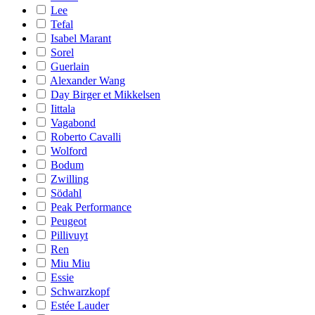
Lee
Tefal
Isabel Marant
Sorel
Guerlain
Alexander Wang
Day Birger et Mikkelsen
Iittala
Vagabond
Roberto Cavalli
Wolford
Bodum
Zwilling
Södahl
Peak Performance
Peugeot
Pillivuyt
Ren
Miu Miu
Essie
Schwarzkopf
Estée Lauder