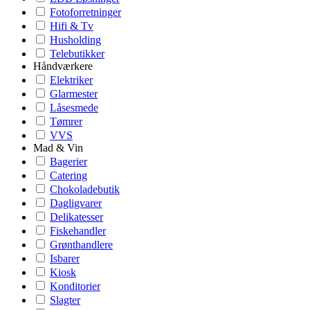
Fotoforretninger
Hifi & Tv
Husholding
Telebutikker
Håndværkere
Elektriker
Glarmester
Låsesmede
Tømrer
VVS
Mad & Vin
Bagerier
Catering
Chokoladebutik
Dagligvarer
Delikatesser
Fiskehandler
Grønthandlere
Isbarer
Kiosk
Konditorier
Slagter