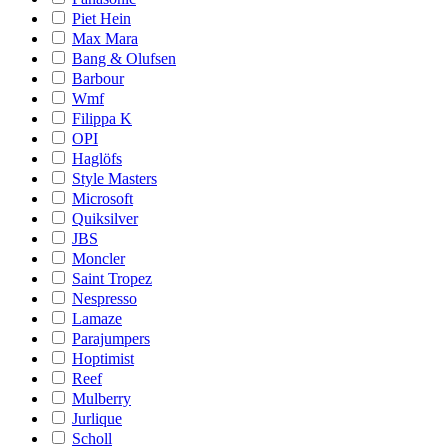
Piet Hein
Max Mara
Bang & Olufsen
Barbour
Wmf
Filippa K
OPI
Haglöfs
Style Masters
Microsoft
Quiksilver
JBS
Moncler
Saint Tropez
Nespresso
Lamaze
Parajumpers
Hoptimist
Reef
Mulberry
Jurlique
Scholl