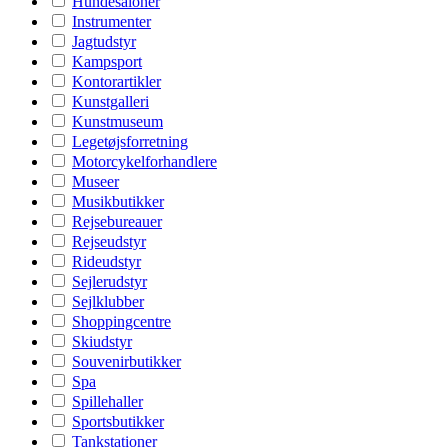
Hundesaloner
Instrumenter
Jagtudstyr
Kampsport
Kontorartikler
Kunstgalleri
Kunstmuseum
Legetøjsforretning
Motorcykelforhandlere
Museer
Musikbutikker
Rejsebureauer
Rejseudstyr
Rideudstyr
Sejlerudstyr
Sejlklubber
Shoppingcentre
Skiudstyr
Souvenirbutikker
Spa
Spillehaller
Sportsbutikker
Tankstationer