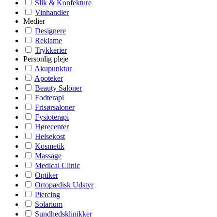
Slik & Konfekture
Vinhandler
Medier
Designere
Reklame
Trykkerier
Personlig pleje
Akupunktur
Apoteker
Beauty Saloner
Fodterapi
Frisørsaloner
Fysioterapi
Hørecenter
Helsekost
Kosmetik
Massage
Medical Clinic
Optiker
Ortopædisk Udstyr
Piercing
Solarium
Sundhedsklinikker