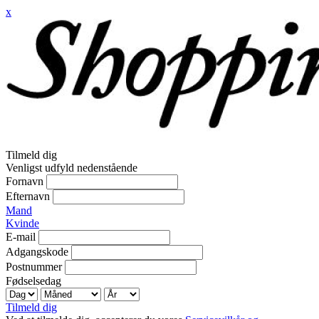
x
Tilmeld dig
Venligst udfyld nedenstående
Fornavn
Efternavn
Mand
Kvinde
E-mail
Adgangskode
Postnummer
Fødselsedag
Tilmeld dig