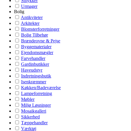
Smykker
Urmager
Bolig
Antikviteter
Arkitekter
Blomsterforretninger
Bolig Tilbehør
Brændeovne & Pejse
Byggematerialer
Ejendomsmægler
Farvehandler
Gardinbutikker
Haveudstyr
Indretningsbutik
Isenkræmmer
Køkken/Badeværelse
Lampeforretning
Møbler
Miljø Løsninger
Mosaikgalleri
Sikkerhed
Tæppehandler
Værktøj