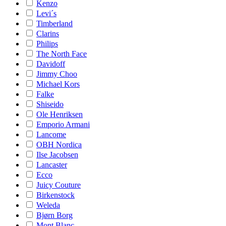
Kenzo
Levi´s
Timberland
Clarins
Philips
The North Face
Davidoff
Jimmy Choo
Michael Kors
Falke
Shiseido
Ole Henriksen
Emporio Armani
Lancome
OBH Nordica
Ilse Jacobsen
Lancaster
Ecco
Juicy Couture
Birkenstock
Weleda
Bjørn Borg
Mont Blanc