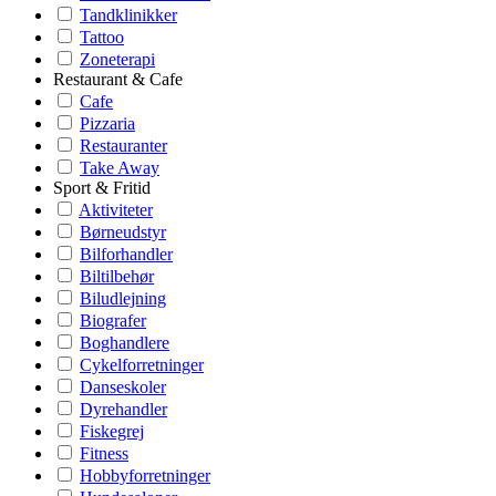
Tandklinikker
Tattoo
Zoneterapi
Restaurant & Cafe
Cafe
Pizzaria
Restauranter
Take Away
Sport & Fritid
Aktiviteter
Børneudstyr
Bilforhandler
Biltilbehør
Biludlejning
Biografer
Boghandlere
Cykelforretninger
Danseskoler
Dyrehandler
Fiskegrej
Fitness
Hobbyforretninger