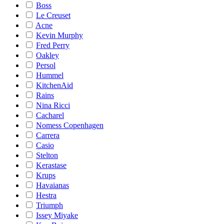
Boss
Le Creuset
Acne
Kevin Murphy
Fred Perry
Oakley
Persol
Hummel
KitchenAid
Rains
Nina Ricci
Cacharel
Nomess Copenhagen
Carrera
Casio
Stelton
Kerastase
Krups
Havaianas
Hestra
Triumph
Issey Miyake