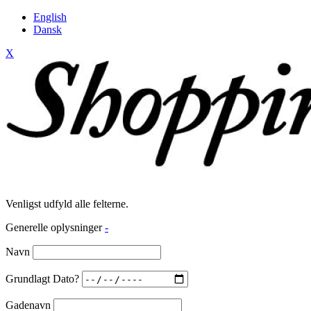
English
Dansk
X
Venligst udfyld alle felterne.
Generelle oplysninger
-
Navn
Grundlagt Dato?
Gadenavn