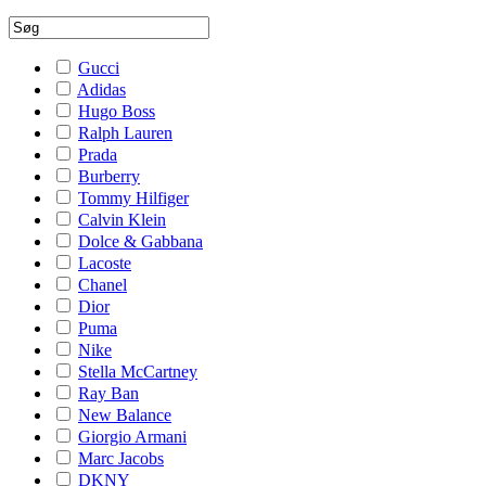
Gucci
Adidas
Hugo Boss
Ralph Lauren
Prada
Burberry
Tommy Hilfiger
Calvin Klein
Dolce & Gabbana
Lacoste
Chanel
Dior
Puma
Nike
Stella McCartney
Ray Ban
New Balance
Giorgio Armani
Marc Jacobs
DKNY