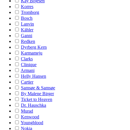
Kay Bojesen
Korres
Tromborg
Bosch
Lanvin
Kähler
Ganni
Redken
Dyrberg Kern
Karmameju
Clarks
Clinique
Armani
Helly Hansen
Cartier
Samsøe & Samsøe
By Malene Birger
Ticket to Heaven
Dr. Hauschka
Murad
Kenwood
Youngblood
Nokia