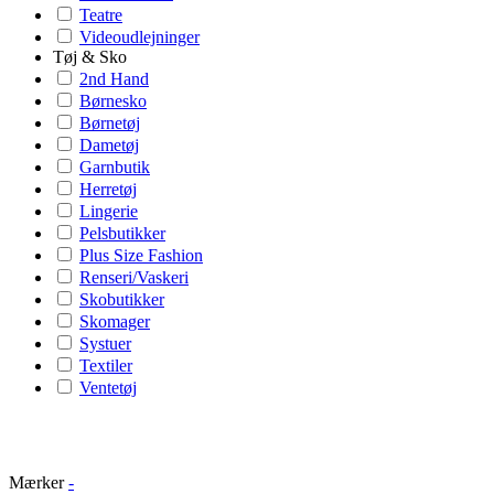
Teatre
Videoudlejninger
Tøj & Sko
2nd Hand
Børnesko
Børnetøj
Dametøj
Garnbutik
Herretøj
Lingerie
Pelsbutikker
Plus Size Fashion
Renseri/Vaskeri
Skobutikker
Skomager
Systuer
Textiler
Ventetøj
Mærker
-