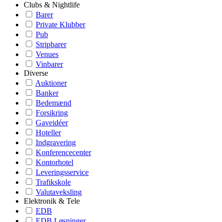
Clubs & Nightlife
Barer
Private Klubber
Pub
Stripbarer
Venues
Vinbarer
Diverse
Auktioner
Banker
Bedemænd
Forsikring
Gaveidéer
Hoteller
Indgravering
Konferencecenter
Kontorhotel
Leveringsservice
Trafikskole
Valutaveksling
Elektronik & Tele
EDB
EDB Løsninger