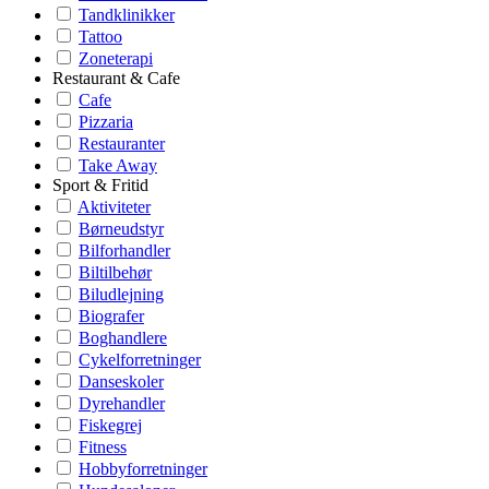
Tandklinikker
Tattoo
Zoneterapi
Restaurant & Cafe
Cafe
Pizzaria
Restauranter
Take Away
Sport & Fritid
Aktiviteter
Børneudstyr
Bilforhandler
Biltilbehør
Biludlejning
Biografer
Boghandlere
Cykelforretninger
Danseskoler
Dyrehandler
Fiskegrej
Fitness
Hobbyforretninger