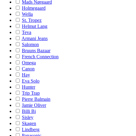
Mads Nørgaard
Holmegaard
Wella
St. Tropez
Helmut Lang
Teva
Armani Jeans
Salomon
Bruuns Bazaar
French Connection
Omega
Canon
Hay
Eva Solo
Hunter
Trip Trap
Pierre Balmain
Jamie Oliver
Billi Bi
Sisley
Skagen
Lindberg
Panasonic