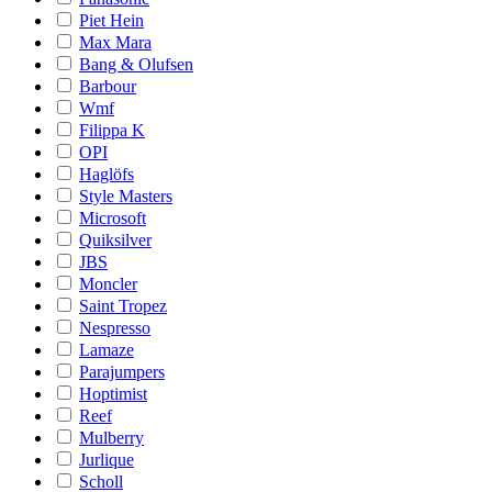
Piet Hein
Max Mara
Bang & Olufsen
Barbour
Wmf
Filippa K
OPI
Haglöfs
Style Masters
Microsoft
Quiksilver
JBS
Moncler
Saint Tropez
Nespresso
Lamaze
Parajumpers
Hoptimist
Reef
Mulberry
Jurlique
Scholl