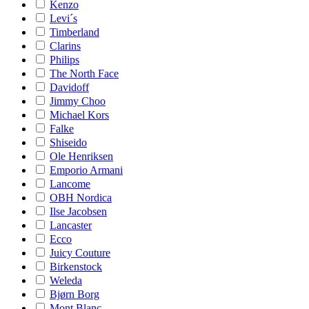
Kenzo
Levi´s
Timberland
Clarins
Philips
The North Face
Davidoff
Jimmy Choo
Michael Kors
Falke
Shiseido
Ole Henriksen
Emporio Armani
Lancome
OBH Nordica
Ilse Jacobsen
Lancaster
Ecco
Juicy Couture
Birkenstock
Weleda
Bjørn Borg
Mont Blanc