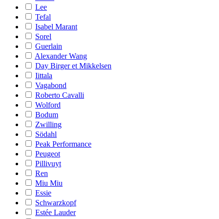
Lee
Tefal
Isabel Marant
Sorel
Guerlain
Alexander Wang
Day Birger et Mikkelsen
Iittala
Vagabond
Roberto Cavalli
Wolford
Bodum
Zwilling
Södahl
Peak Performance
Peugeot
Pillivuyt
Ren
Miu Miu
Essie
Schwarzkopf
Estée Lauder