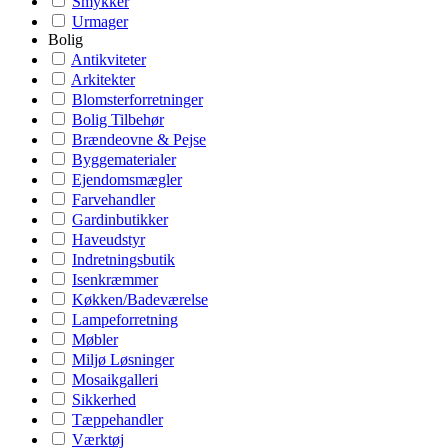
Smykker
Urmager
Bolig
Antikviteter
Arkitekter
Blomsterforretninger
Bolig Tilbehør
Brændeovne & Pejse
Byggematerialer
Ejendomsmægler
Farvehandler
Gardinbutikker
Haveudstyr
Indretningsbutik
Isenkræmmer
Køkken/Badeværelse
Lampeforretning
Møbler
Miljø Løsninger
Mosaikgalleri
Sikkerhed
Tæppehandler
Værktøj