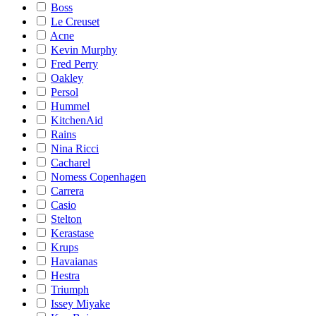
Boss
Le Creuset
Acne
Kevin Murphy
Fred Perry
Oakley
Persol
Hummel
KitchenAid
Rains
Nina Ricci
Cacharel
Nomess Copenhagen
Carrera
Casio
Stelton
Kerastase
Krups
Havaianas
Hestra
Triumph
Issey Miyake