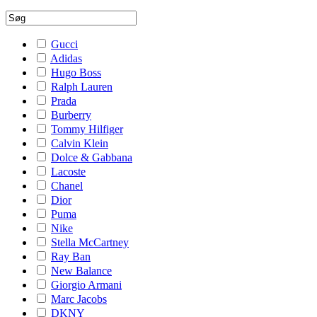
Gucci
Adidas
Hugo Boss
Ralph Lauren
Prada
Burberry
Tommy Hilfiger
Calvin Klein
Dolce & Gabbana
Lacoste
Chanel
Dior
Puma
Nike
Stella McCartney
Ray Ban
New Balance
Giorgio Armani
Marc Jacobs
DKNY