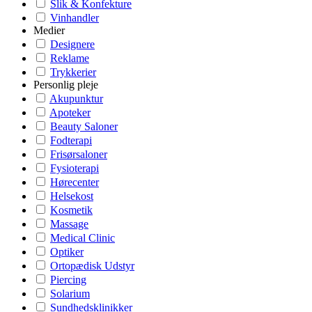
Slik & Konfekture
Vinhandler
Medier
Designere
Reklame
Trykkerier
Personlig pleje
Akupunktur
Apoteker
Beauty Saloner
Fodterapi
Frisørsaloner
Fysioterapi
Hørecenter
Helsekost
Kosmetik
Massage
Medical Clinic
Optiker
Ortopædisk Udstyr
Piercing
Solarium
Sundhedsklinikker