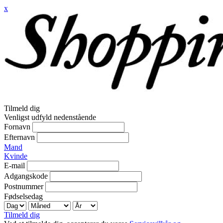
x
Tilmeld dig
Venligst udfyld nedenstående
Fornavn
Efternavn
Mand
Kvinde
E-mail
Adgangskode
Postnummer
Fødselsedag
Tilmeld dig