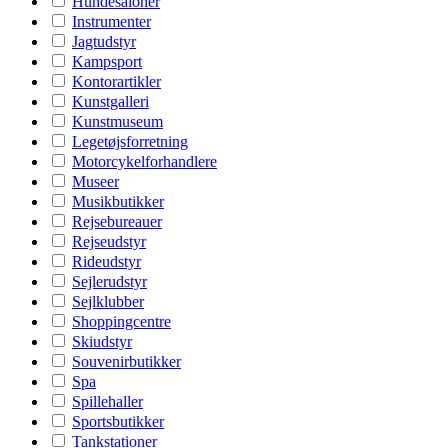
Hundesaloner
Instrumenter
Jagtudstyr
Kampsport
Kontorartikler
Kunstgalleri
Kunstmuseum
Legetøjsforretning
Motorcykelforhandlere
Museer
Musikbutikker
Rejsebureauer
Rejseudstyr
Rideudstyr
Sejlerudstyr
Sejlklubber
Shoppingcentre
Skiudstyr
Souvenirbutikker
Spa
Spillehaller
Sportsbutikker
Tankstationer