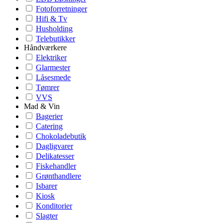
Fotoforretninger
Hifi & Tv
Husholding
Telebutikker
Håndværkere
Elektriker
Glarmester
Låsesmede
Tømrer
VVS
Mad & Vin
Bagerier
Catering
Chokoladebutik
Dagligvarer
Delikatesser
Fiskehandler
Grønthandlere
Isbarer
Kiosk
Konditorier
Slagter