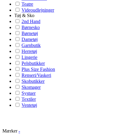
Teatre
Videoudlejninger
Tøj & Sko
2nd Hand
Børnesko
Børnetøj
Dametøj
Garnbutik
Herretøj
Lingerie
Pelsbutikker
Plus Size Fashion
Renseri/Vaskeri
Skobutikker
Skomager
Systuer
Textiler
Ventetøj
Mærker
-