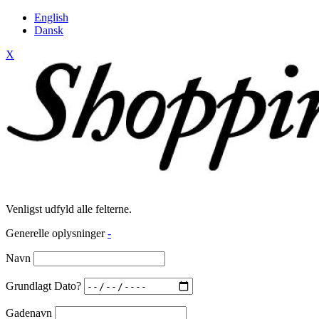
English
Dansk
X
Venligst udfyld alle felterne.
Generelle oplysninger
-
Navn
Grundlagt Dato?
Gadenavn