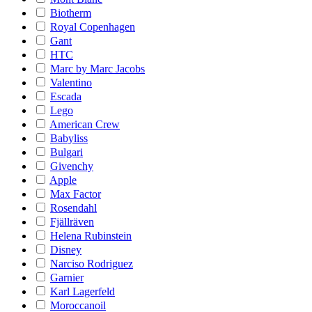
Biotherm
Royal Copenhagen
Gant
HTC
Marc by Marc Jacobs
Valentino
Escada
Lego
American Crew
Babyliss
Bulgari
Givenchy
Apple
Max Factor
Rosendahl
Fjällräven
Helena Rubinstein
Disney
Narciso Rodriguez
Garnier
Karl Lagerfeld
Moroccanoil