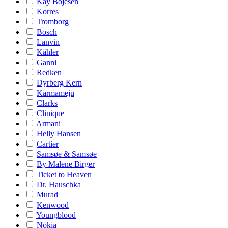
Kay Bojesen
Korres
Tromborg
Bosch
Lanvin
Kähler
Ganni
Redken
Dyrberg Kern
Karmameju
Clarks
Clinique
Armani
Helly Hansen
Cartier
Samsøe & Samsøe
By Malene Birger
Ticket to Heaven
Dr. Hauschka
Murad
Kenwood
Youngblood
Nokia