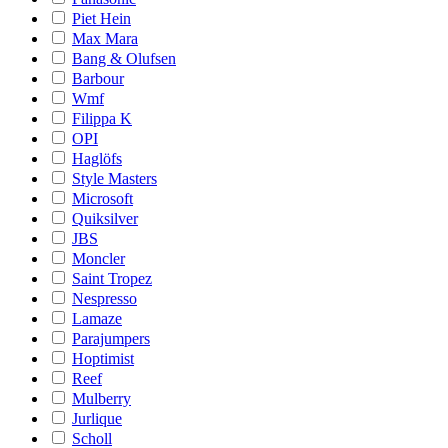
Piet Hein
Max Mara
Bang & Olufsen
Barbour
Wmf
Filippa K
OPI
Haglöfs
Style Masters
Microsoft
Quiksilver
JBS
Moncler
Saint Tropez
Nespresso
Lamaze
Parajumpers
Hoptimist
Reef
Mulberry
Jurlique
Scholl