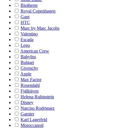
Biotherm
Royal Copenhagen
Gant
HTC
Marc by Marc Jacobs
Valentino
Escada
Lego
American Crew
Babyliss
Bulgari
Givenchy
Apple
Max Factor
Rosendahl
Fjällräven
Helena Rubinstein
Disney
Narciso Rodriguez
Garnier
Karl Lagerfeld
Moroccanoil