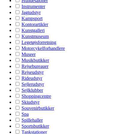
Hundesaloner
Instrumenter
Jagtudstyr
Kampsport
Kontorartikler
Kunstgalleri
Kunstmuseum
Legetøjsforretning
Motorcykelforhandlere
Museer
Musikbutikker
Rejsebureauer
Rejseudstyr
Rideudstyr
Sejlerudstyr
Sejlklubber
Shoppingcentre
Skiudstyr
Souvenirbutikker
Spa
Spillehaller
Sportsbutikker
Tankstationer