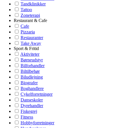
Tandklinikker
Tattoo
Zoneterapi
Restaurant & Cafe
Cafe
Pizzaria
Restauranter
Take Away
Sport & Fritid
Aktiviteter
Børneudstyr
Bilforhandler
Biltilbehør
Biludlejning
Biografer
Boghandlere
Cykelforretninger
Danseskoler
Dyrehandler
Fiskegrej
Fitness
Hobbyforretninger