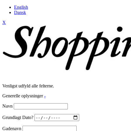
English
Dansk
X
Venligst udfyld alle felterne.
Generelle oplysninger
-
Navn
Grundlagt Dato?
Gadenavn