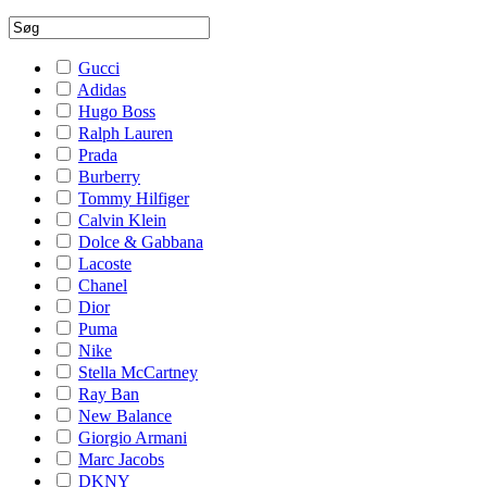
Gucci
Adidas
Hugo Boss
Ralph Lauren
Prada
Burberry
Tommy Hilfiger
Calvin Klein
Dolce & Gabbana
Lacoste
Chanel
Dior
Puma
Nike
Stella McCartney
Ray Ban
New Balance
Giorgio Armani
Marc Jacobs
DKNY