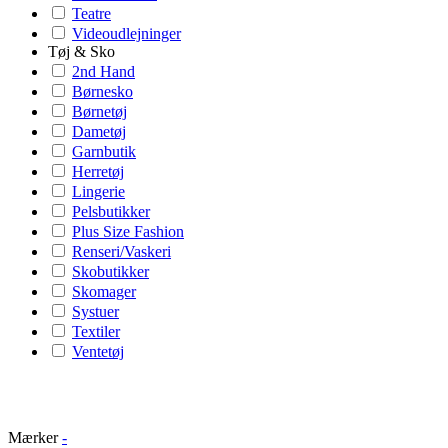
Teatre
Videoudlejninger
Tøj & Sko
2nd Hand
Børnesko
Børnetøj
Dametøj
Garnbutik
Herretøj
Lingerie
Pelsbutikker
Plus Size Fashion
Renseri/Vaskeri
Skobutikker
Skomager
Systuer
Textiler
Ventetøj
Mærker
-