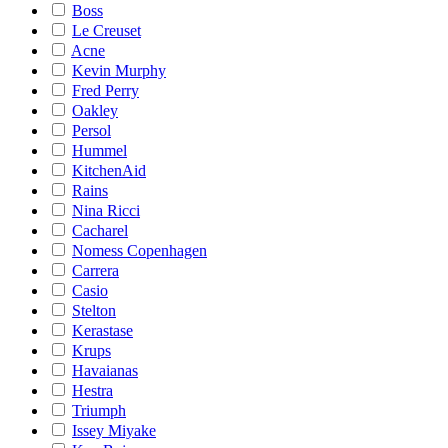
Boss
Le Creuset
Acne
Kevin Murphy
Fred Perry
Oakley
Persol
Hummel
KitchenAid
Rains
Nina Ricci
Cacharel
Nomess Copenhagen
Carrera
Casio
Stelton
Kerastase
Krups
Havaianas
Hestra
Triumph
Issey Miyake