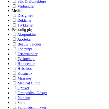
Slik & Konfekture
Vinhandler
Medier
Designere
Reklame
Trykkerier
Personlig pleje
Akupunktur
Apoteker
Beauty Saloner
Fodterapi
Frisørsaloner
Fysioterapi
Hørecenter
Helsekost
Kosmetik
Massage
Medical Clinic
Optiker
Ortopædisk Udstyr
Piercing
Solarium
Sundhedsklinikker