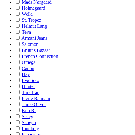
Mads Nørgaard
Holmegaard
Wella
St. Tropez
Helmut Lang
Teva
Armani Jeans
Salomon
Bruuns Bazaar
French Connection
Omega
Canon
Hay
Eva Solo
Hunter
Trip Trap
Pierre Balmain
Jamie Oliver
Billi Bi
Sisley
Skagen
Lindberg
Panasonic