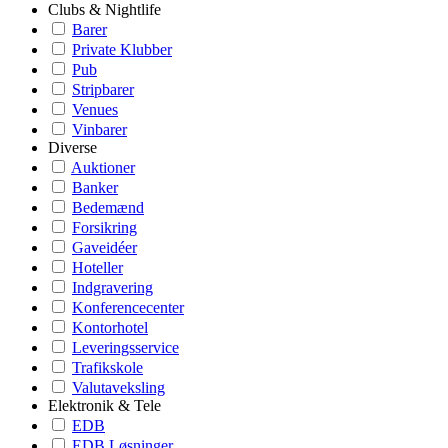
Clubs & Nightlife
Barer
Private Klubber
Pub
Stripbarer
Venues
Vinbarer
Diverse
Auktioner
Banker
Bedemænd
Forsikring
Gaveidéer
Hoteller
Indgravering
Konferencecenter
Kontorhotel
Leveringsservice
Trafikskole
Valutaveksling
Elektronik & Tele
EDB
EDB Løsninger