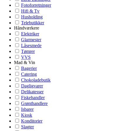
Fotoforretninger
Hifi & Tv
Husholding
Telebutikker
Håndværkere
Elektriker
Glarmester
Låsesmede
Tømrer
VVS
Mad & Vin
Bagerier
Catering
Chokoladebutik
Dagligvarer
Delikatesser
Fiskehandler
Grønthandlere
Isbarer
Kiosk
Konditorier
Slagter