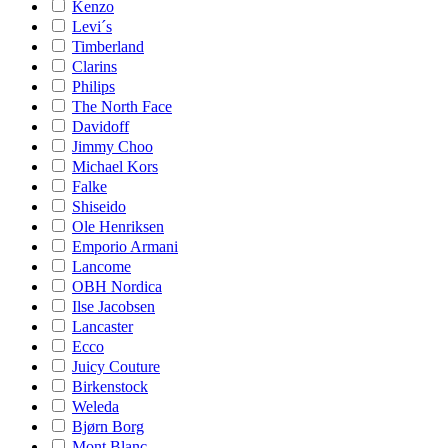
Kenzo
Levi´s
Timberland
Clarins
Philips
The North Face
Davidoff
Jimmy Choo
Michael Kors
Falke
Shiseido
Ole Henriksen
Emporio Armani
Lancome
OBH Nordica
Ilse Jacobsen
Lancaster
Ecco
Juicy Couture
Birkenstock
Weleda
Bjørn Borg
Mont Blanc