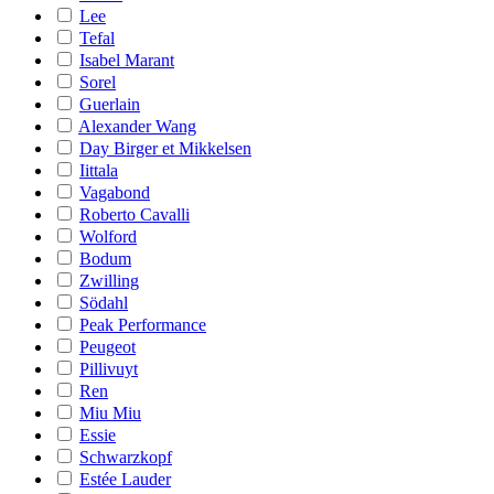
Lee
Tefal
Isabel Marant
Sorel
Guerlain
Alexander Wang
Day Birger et Mikkelsen
Iittala
Vagabond
Roberto Cavalli
Wolford
Bodum
Zwilling
Södahl
Peak Performance
Peugeot
Pillivuyt
Ren
Miu Miu
Essie
Schwarzkopf
Estée Lauder