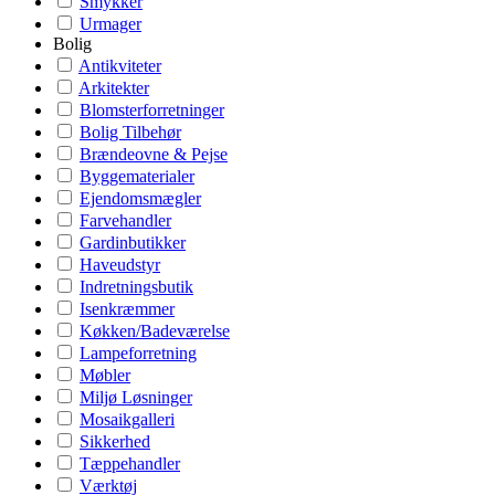
Smykker
Urmager
Bolig
Antikviteter
Arkitekter
Blomsterforretninger
Bolig Tilbehør
Brændeovne & Pejse
Byggematerialer
Ejendomsmægler
Farvehandler
Gardinbutikker
Haveudstyr
Indretningsbutik
Isenkræmmer
Køkken/Badeværelse
Lampeforretning
Møbler
Miljø Løsninger
Mosaikgalleri
Sikkerhed
Tæppehandler
Værktøj