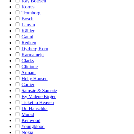
Kay Bojesen
Korres
Tromborg
Bosch
Lanvin
Kähler
Ganni
Redken
Dyrberg Kern
Karmameju
Clarks
Clinique
Armani
Helly Hansen
Cartier
Samsøe & Samsøe
By Malene Birger
Ticket to Heaven
Dr. Hauschka
Murad
Kenwood
Youngblood
Nokia