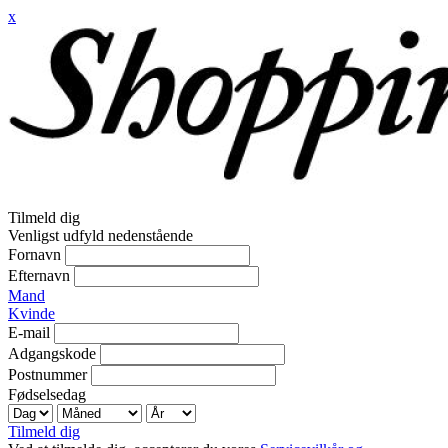
x
Tilmeld dig
Venligst udfyld nedenstående
Fornavn
Efternavn
Mand
Kvinde
E-mail
Adgangskode
Postnummer
Fødselsedag
Tilmeld dig