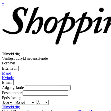
x
Tilmeld dig
Venligst udfyld nedenstående
Fornavn
Efternavn
Mand
Kvinde
E-mail
Adgangskode
Postnummer
Fødselsedag
Tilmeld dig