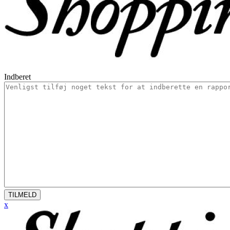
Indberet
TILMELD
x