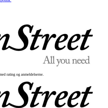
politik.
med rating og anmeldelserne.