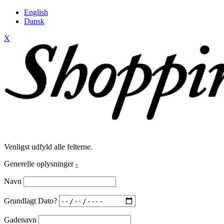
English
Dansk
X
Venligst udfyld alle felterne.
Generelle oplysninger
-
Navn
Grundlagt Dato?
Gadenavn