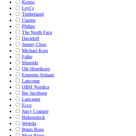
Kenzo
Levi´s
Timberland
Clarins
Philips
The North Face
Davidoff
Jimmy Choo
Michael Kors
Falke
Shiseido
Ole Henriksen
Emporio Armani
Lancome
OBH Nordica
Ilse Jacobsen
Lancaster
Ecco
Juicy Couture
Birkenstock
Weleda
Bjørn Borg
Mont Blanc