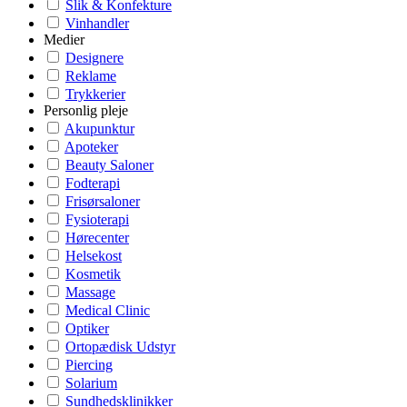
Slik & Konfekture
Vinhandler
Medier
Designere
Reklame
Trykkerier
Personlig pleje
Akupunktur
Apoteker
Beauty Saloner
Fodterapi
Frisørsaloner
Fysioterapi
Hørecenter
Helsekost
Kosmetik
Massage
Medical Clinic
Optiker
Ortopædisk Udstyr
Piercing
Solarium
Sundhedsklinikker