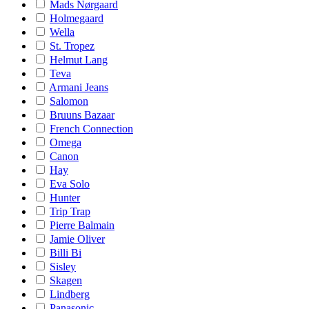
Mads Nørgaard
Holmegaard
Wella
St. Tropez
Helmut Lang
Teva
Armani Jeans
Salomon
Bruuns Bazaar
French Connection
Omega
Canon
Hay
Eva Solo
Hunter
Trip Trap
Pierre Balmain
Jamie Oliver
Billi Bi
Sisley
Skagen
Lindberg
Panasonic