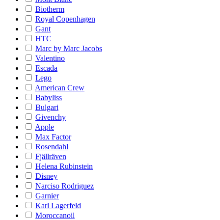
Biotherm
Royal Copenhagen
Gant
HTC
Marc by Marc Jacobs
Valentino
Escada
Lego
American Crew
Babyliss
Bulgari
Givenchy
Apple
Max Factor
Rosendahl
Fjällräven
Helena Rubinstein
Disney
Narciso Rodriguez
Garnier
Karl Lagerfeld
Moroccanoil