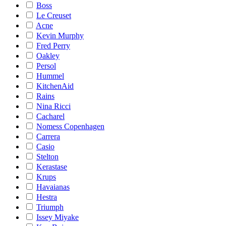
Boss
Le Creuset
Acne
Kevin Murphy
Fred Perry
Oakley
Persol
Hummel
KitchenAid
Rains
Nina Ricci
Cacharel
Nomess Copenhagen
Carrera
Casio
Stelton
Kerastase
Krups
Havaianas
Hestra
Triumph
Issey Miyake