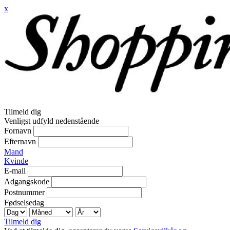
x
Tilmeld dig
Venligst udfyld nedenstående
Fornavn
Efternavn
Mand
Kvinde
E-mail
Adgangskode
Postnummer
Fødselsedag
Tilmeld dig