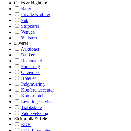
Clubs & Nightlife
Barer
Private Klubber
Pub
Stripbarer
Venues
Vinbarer
Diverse
Auktioner
Banker
Bedemænd
Forsikring
Gaveidéer
Hoteller
Indgravering
Konferencecenter
Kontorhotel
Leveringsservice
Trafikskole
Valutaveksling
Elektronik & Tele
EDB
EDB Løsninger