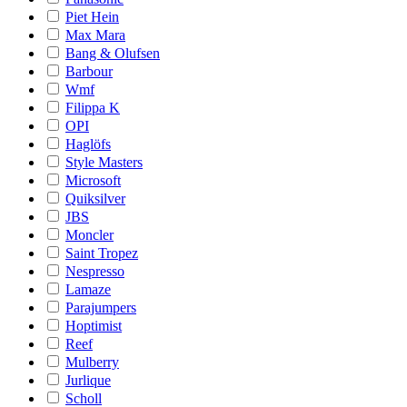
Piet Hein
Max Mara
Bang & Olufsen
Barbour
Wmf
Filippa K
OPI
Haglöfs
Style Masters
Microsoft
Quiksilver
JBS
Moncler
Saint Tropez
Nespresso
Lamaze
Parajumpers
Hoptimist
Reef
Mulberry
Jurlique
Scholl