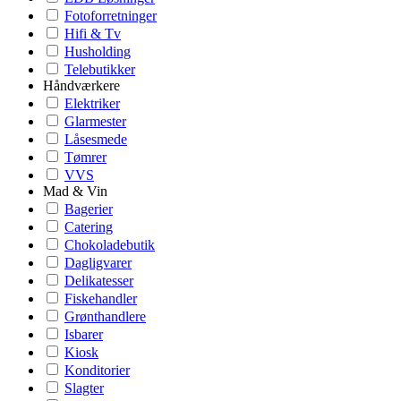
Fotoforretninger
Hifi & Tv
Husholding
Telebutikker
Håndværkere
Elektriker
Glarmester
Låsesmede
Tømrer
VVS
Mad & Vin
Bagerier
Catering
Chokoladebutik
Dagligvarer
Delikatesser
Fiskehandler
Grønthandlere
Isbarer
Kiosk
Konditorier
Slagter