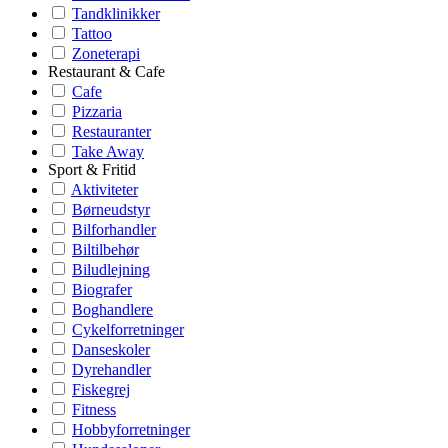
Tandklinikker
Tattoo
Zoneterapi
Restaurant & Cafe
Cafe
Pizzaria
Restauranter
Take Away
Sport & Fritid
Aktiviteter
Børneudstyr
Bilforhandler
Biltilbehør
Biludlejning
Biografer
Boghandlere
Cykelforretninger
Danseskoler
Dyrehandler
Fiskegrej
Fitness
Hobbyforretninger