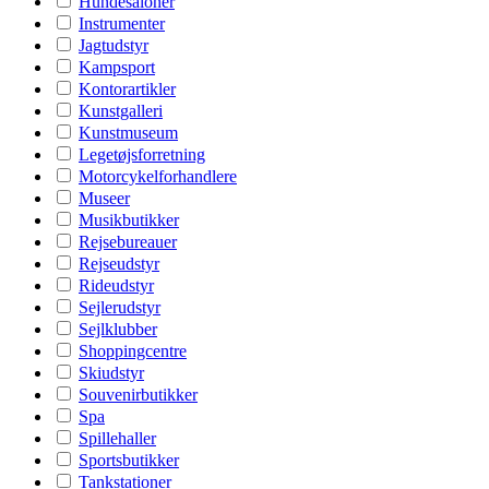
Hundesaloner
Instrumenter
Jagtudstyr
Kampsport
Kontorartikler
Kunstgalleri
Kunstmuseum
Legetøjsforretning
Motorcykelforhandlere
Museer
Musikbutikker
Rejsebureauer
Rejseudstyr
Rideudstyr
Sejlerudstyr
Sejlklubber
Shoppingcentre
Skiudstyr
Souvenirbutikker
Spa
Spillehaller
Sportsbutikker
Tankstationer