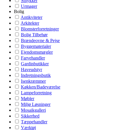
Smykker
Urmager
Bolig
Antikviteter
Arkitekter
Blomsterforretninger
Bolig Tilbehør
Brændeovne & Pejse
Byggematerialer
Ejendomsmægler
Farvehandler
Gardinbutikker
Haveudstyr
Indretningsbutik
Isenkræmmer
Køkken/Badeværelse
Lampeforretning
Møbler
Miljø Løsninger
Mosaikgalleri
Sikkerhed
Tæppehandler
Værktøj