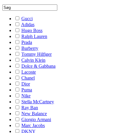
Gucci
Adidas
Hugo Boss
Ralph Lauren
Prada
Burberry
Tommy Hilfiger
Calvin Klein
Dolce & Gabbana
Lacoste
Chanel
Dior
Puma
Nike
Stella McCartney
Ray Ban
New Balance
Giorgio Armani
Marc Jacobs
DKNY