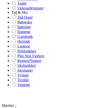
Teatre
Videoudlejninger
Tøj & Sko
2nd Hand
Børnesko
Børnetøj
Dametøj
Garnbutik
Herretøj
Lingerie
Pelsbutikker
Plus Size Fashion
Renseri/Vaskeri
Skobutikker
Skomager
Systuer
Textiler
Ventetøj
Mærker
-