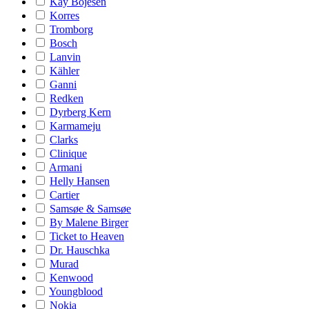
Kay Bojesen
Korres
Tromborg
Bosch
Lanvin
Kähler
Ganni
Redken
Dyrberg Kern
Karmameju
Clarks
Clinique
Armani
Helly Hansen
Cartier
Samsøe & Samsøe
By Malene Birger
Ticket to Heaven
Dr. Hauschka
Murad
Kenwood
Youngblood
Nokia