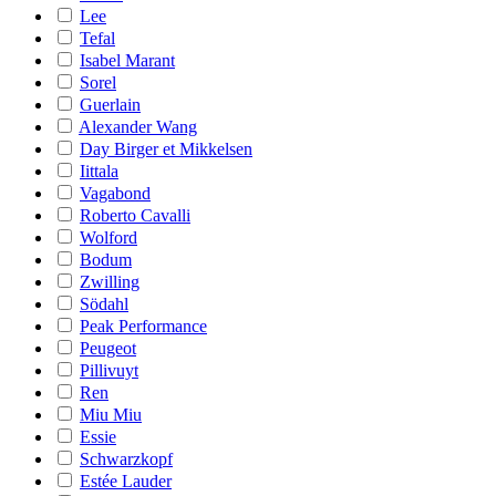
Lee
Tefal
Isabel Marant
Sorel
Guerlain
Alexander Wang
Day Birger et Mikkelsen
Iittala
Vagabond
Roberto Cavalli
Wolford
Bodum
Zwilling
Södahl
Peak Performance
Peugeot
Pillivuyt
Ren
Miu Miu
Essie
Schwarzkopf
Estée Lauder