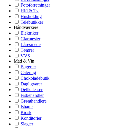
Fotoforretninger
Hifi & Tv
Husholding
Telebutikker
Håndværkere
Elektriker
Glarmester
Låsesmede
Tømrer
VVS
Mad & Vin
Bagerier
Catering
Chokoladebutik
Dagligvarer
Delikatesser
Fiskehandler
Grønthandlere
Isbarer
Kiosk
Konditorier
Slagter