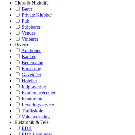
Clubs & Nightlife
Barer
Private Klubber
Pub
Stripbarer
Venues
Vinbarer
Diverse
Auktioner
Banker
Bedemænd
Forsikring
Gaveidéer
Hoteller
Indgravering
Konferencecenter
Kontorhotel
Leveringsservice
Trafikskole
Valutaveksling
Elektronik & Tele
EDB
EDB Løsninger