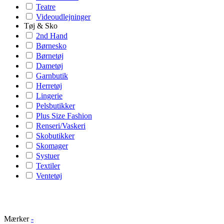
Teatre
Videoudlejninger
Tøj & Sko
2nd Hand
Børnesko
Børnetøj
Dametøj
Garnbutik
Herretøj
Lingerie
Pelsbutikker
Plus Size Fashion
Renseri/Vaskeri
Skobutikker
Skomager
Systuer
Textiler
Ventetøj
Mærker
-