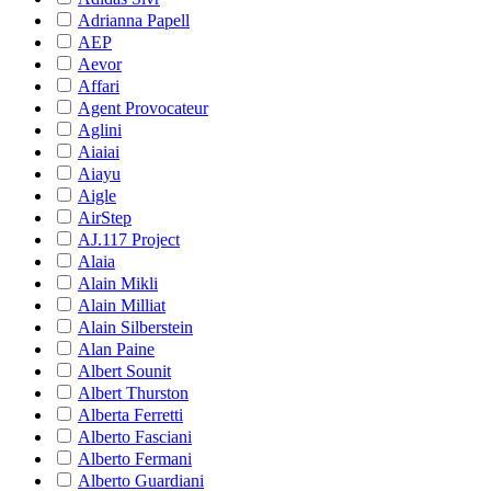
Adrianna Papell
AEP
Aevor
Affari
Agent Provocateur
Aglini
Aiaiai
Aiayu
Aigle
AirStep
AJ.117 Project
Alaia
Alain Mikli
Alain Milliat
Alain Silberstein
Alan Paine
Albert Sounit
Albert Thurston
Alberta Ferretti
Alberto Fasciani
Alberto Fermani
Alberto Guardiani