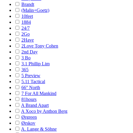
Brandt
(Malin+Goetz)
10feet
1884
24/7
2Go
2Have
2Love Tony Cohen
2nd Day
3 Bo
3.1 Phillip Lim
365
5 Preview
5.11 Tactical
66° North
7 For All Mankind
81hours
A Brand Apart
A Xoco by Anthon Berg
Ørgreen
Ørskov
A. Lange & Söhne