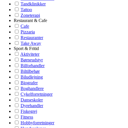
Tandklinikker
Tattoo
Zoneterapi
Restaurant & Cafe
Cafe
Pizzaria
Restauranter
Take Away
Sport & Fritid
Aktiviteter
Børneudstyr
Bilforhandler
Biltilbehør
Biludlejning
Biografer
Boghandlere
Cykelforretninger
Danseskoler
Dyrehandler
Fiskegrej
Fitness
Hobbyforretninger