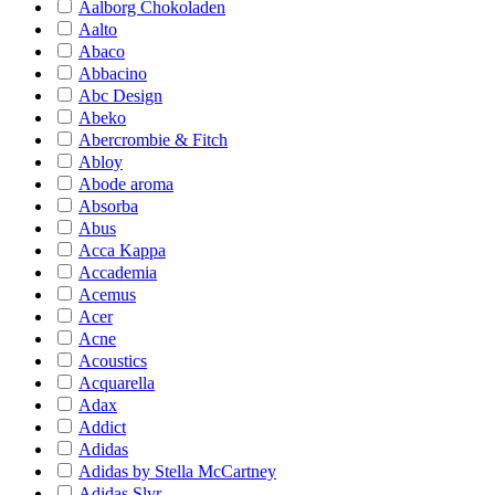
Aalborg Chokoladen
Aalto
Abaco
Abbacino
Abc Design
Abeko
Abercrombie & Fitch
Abloy
Abode aroma
Absorba
Abus
Acca Kappa
Accademia
Acemus
Acer
Acne
Acoustics
Acquarella
Adax
Addict
Adidas
Adidas by Stella McCartney
Adidas Slvr