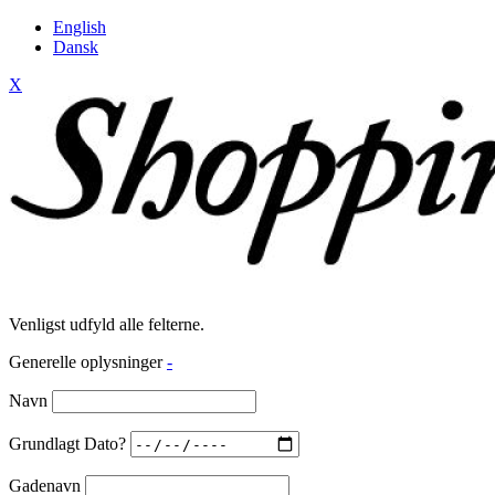
English
Dansk
X
Venligst udfyld alle felterne.
Generelle oplysninger
-
Navn
Grundlagt Dato?
Gadenavn