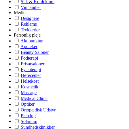
Slik & Konfekture
Vinhandler
Medier
Designere
Reklame
Trykkerier
Personlig pleje
Akupunktur
Apoteker
Beauty Saloner
Fodterapi
Frisørsaloner
Fysioterapi
Hørecenter
Helsekost
Kosmetik
Massage
Medical Clinic
Optiker
Ortopædisk Udstyr
Piercing
Solarium
Sundhedsklinikker