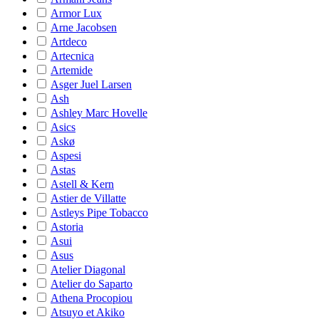
Armor Lux
Arne Jacobsen
Artdeco
Artecnica
Artemide
Asger Juel Larsen
Ash
Ashley Marc Hovelle
Asics
Askø
Aspesi
Astas
Astell & Kern
Astier de Villatte
Astleys Pipe Tobacco
Astoria
Asui
Asus
Atelier Diagonal
Atelier do Saparto
Athena Procopiou
Atsuyo et Akiko