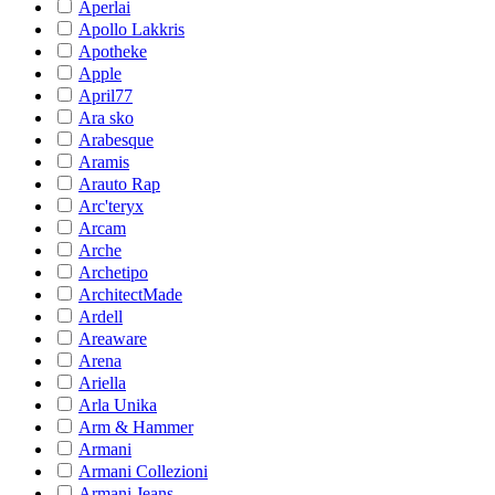
Aperlai
Apollo Lakkris
Apotheke
Apple
April77
Ara sko
Arabesque
Aramis
Arauto Rap
Arc'teryx
Arcam
Arche
Archetipo
ArchitectMade
Ardell
Areaware
Arena
Ariella
Arla Unika
Arm & Hammer
Armani
Armani Collezioni
Armani Jeans