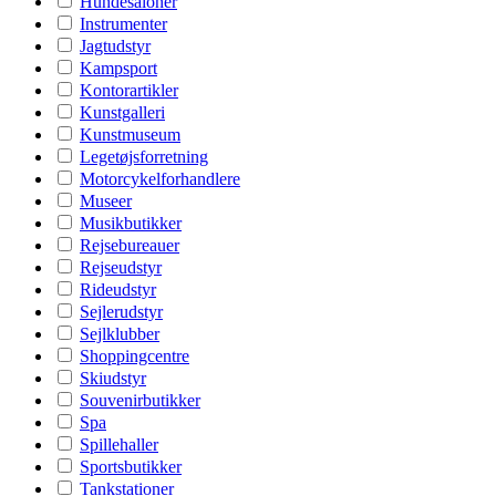
Hundesaloner
Instrumenter
Jagtudstyr
Kampsport
Kontorartikler
Kunstgalleri
Kunstmuseum
Legetøjsforretning
Motorcykelforhandlere
Museer
Musikbutikker
Rejsebureauer
Rejseudstyr
Rideudstyr
Sejlerudstyr
Sejlklubber
Shoppingcentre
Skiudstyr
Souvenirbutikker
Spa
Spillehaller
Sportsbutikker
Tankstationer