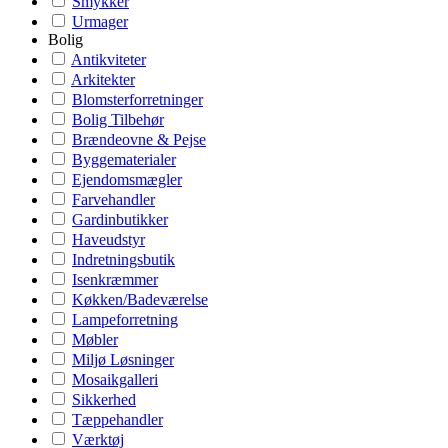
Smykker
Urmager
Bolig
Antikviteter
Arkitekter
Blomsterforretninger
Bolig Tilbehør
Brændeovne & Pejse
Byggematerialer
Ejendomsmægler
Farvehandler
Gardinbutikker
Haveudstyr
Indretningsbutik
Isenkræmmer
Køkken/Badeværelse
Lampeforretning
Møbler
Miljø Løsninger
Mosaikgalleri
Sikkerhed
Tæppehandler
Værktøj