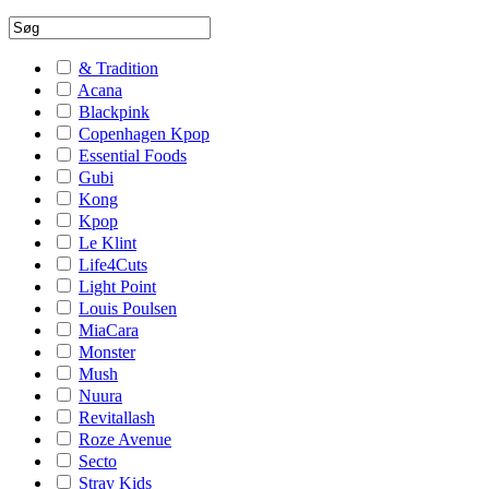
& Tradition
Acana
Blackpink
Copenhagen Kpop
Essential Foods
Gubi
Kong
Kpop
Le Klint
Life4Cuts
Light Point
Louis Poulsen
MiaCara
Monster
Mush
Nuura
Revitallash
Roze Avenue
Secto
Stray Kids