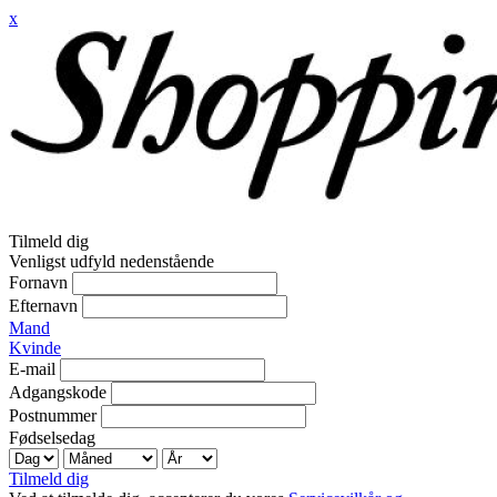
x
Tilmeld dig
Venligst udfyld nedenstående
Fornavn
Efternavn
Mand
Kvinde
E-mail
Adgangskode
Postnummer
Fødselsedag
Tilmeld dig